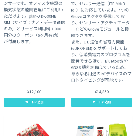
ンサーです。オフィスや施設の
で、セルラー通信（LTE-M/NB-
換気状態の遠隔管理にご利用い
IoT）に対応しています。4つの
ただけます。plan-D D-500MB
Groveコネクタを搭載してお
SIM（サイズ：ナノ・データ通信
り、センサー・アクチュエータ
のみ）とサービス利用料 1,000
ーなどのGroveモジュールと接
円分のクーポン（6ヶ月有効）
続できます。
が付属します。
また、LTE 通信の省電力機能
(eDRX/PSM) をサポートしてお
り、低消費電力のプログラムを
開発できるほか、Bluetooth や
GNSS 機能を備えているため、
あらゆる用途のIoTデバイスのプ
ロトタイピングが可能です。
¥12,100
¥14,850
カートに追加
カートに追加