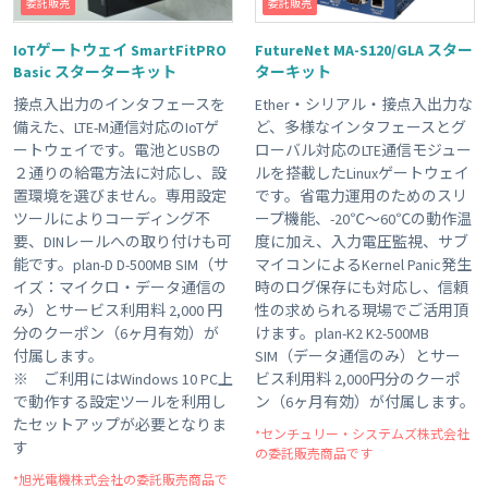
委託販売
委託販売
IoTゲートウェイ SmartFitPRO
FutureNet MA-S120/GLA スター
Basic スターターキット
ターキット
接点入出力のインタフェースを
Ether・シリアル・接点入出力な
備えた、LTE-M通信対応のIoTゲ
ど、多様なインタフェースとグ
ートウェイです。電池とUSBの
ローバル対応のLTE通信モジュー
２通りの給電方法に対応し、設
ルを搭載したLinuxゲートウェイ
置環境を選びません。専用設定
です。省電力運用のためのスリ
ツールによりコーディング不
ープ機能、-20℃～60℃の動作温
要、DINレールへの取り付けも可
度に加え、入力電圧監視、サブ
能です。plan-D D-500MB SIM（サ
マイコンによるKernel Panic発生
イズ：マイクロ・データ通信の
時のログ保存にも対応し、信頼
み）とサービス利用料 2,000 円
性の求められる現場でご活用頂
分のクーポン（6ヶ月有効）が
けます。plan-K2 K2-500MB
付属します。
SIM（データ通信のみ）とサー
※ ご利用にはWindows 10 PC上
ビス利用料 2,000円分のクーポ
で動作する設定ツールを利用し
ン（6ヶ月有効）が付属します。
たセットアップが必要となりま
*センチュリー・システムズ株式会社
す
の委託販売商品です
*旭光電機株式会社の委託販売商品で