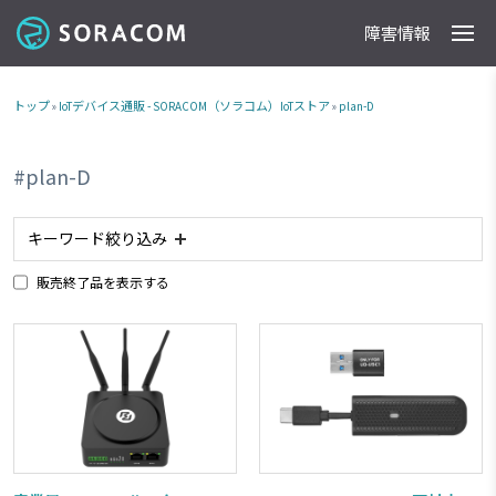
障害情報
製品
事例
料金
ドキュメント
導入支援
IoTストア
最新情報
トップ
»
IoTデバイス通販 - SORACOM（ソラコム）IoTストア
»
plan-D
#plan-D
キーワード絞り込み
販売終了品を表示する
#アナログ入力
#planX2
#planX3
#plan-K2
#Raspberry Pi
#タブレット
#防水
#防塵
#ACアダプタ
#照度センサー
#plan-K
#ルーター
#LPWA
#planP1
#委託販売商品
#RJ45
#電池内蔵
#カメラ
#NTTドコモ網 対応商品
#ソフトバンク網 対応商品
#plan01s
#IoTレシピ
#RS232C
#GPIO
#加速度センサー
#LTE-M