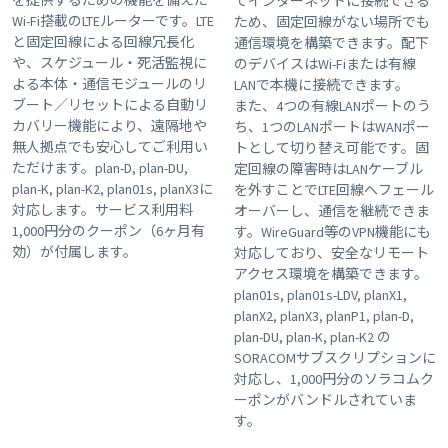
を提供するための機能を備えた
てインターネットに接続できる
Wi-Fi搭載のLTEルーターです。LTE
ため、固定回線がない場所でも
と固定回線による回線冗長化
通信環境を構築できます。配下
や、スケジュール・死活監視に
のデバイスはWi-Fiまたは有線
よる本体・通信モジュールのリ
LANで本機に接続できます。
ブート／リセットによる自動リ
また、4つの有線LANポートのう
カバリー機能により、遠隔地や
ち、1つのLANポートはWANポー
無人拠点でも安心してご利用い
トとして切り替え可能です。固
ただけます。plan-D, plan-DU,
定回線の障害時はLANケーブル
plan-K, plan-K2, plan01s, planX3に
を外すことでLTE回線へフェール
対応します。サービス利用料
オーバーし、通信を継続できま
1,000円分のクーポン（6ヶ月有
す。WireGuard等のVPN機能にも
効）が付属します。
対応しており、安全なリモート
アクセス環境を構築できます。
plan01s, plan01s-LDV, planX1,
planX2, planX3, planP1, plan-D,
plan-DU, plan-K, plan-K2 の
SORACOMサブスクリプションに
対応し、1,000円分のソラコムク
ーポンがバンドルされていま
す。