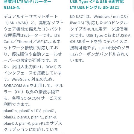
産業用 LTE Wi-Fi ルーター
USB Type-C® & USB-A両対応
R1510-4L
LTE USBドングル UD-USC1
#接点出力
#スターターキット商品
#plan-KM1
デュアルイーサネットポート
UD-USC1は、Windows / macOS /
#磁気センサー
#超音波センサー
#LTE
#接点入力
（LAN + WAN）と、高度なソフト
iPadOSに対応したUSBドングル
#ボタン
#planX1
#販売終了品
#Wi-Fi
#屋外利用
ウェア機能を備えたコンパクト
タイプの4G/LTE用データ通信端
な産業用LTEルーターです。LTE
末です。USB Type-CおよびUSB-A
#ゲートウェイ
#plan-DU
#温度センサー
#ブザー
Cat.4／Ethernet／WiFiによるネ
のUSBポートを持つデバイスに
#組み込み
#乾電池
#USB電源
#KDDI網 対応商品
ットワーク接続に対応してお
接続可能です。1,800円分のソラ
り、優先順位や自動フェールオ
コムクーポンがバンドルされて
#plan-D
#海外キャリア網 対応商品
#plan01s-LDV
#3G
ーバーの設定が可能です。ま
います。
#レビュー
#GPS
Clear All
た、汎用入出力(DI×1、DO×1) の
インタフェースを搭載していま
す。WireGuard 対応のため、
SORACOM Arc を利用して、セル
ラー（LTE）以外の接続手段で
も、各種 SORACOM サービスを
利用できます。
plan01s, plan01s-LDV, planX1,
planX2, planX3, planP1, plan-D,
plan-DU, plan-K, plan-K2のサブス
クリプションに対応していま