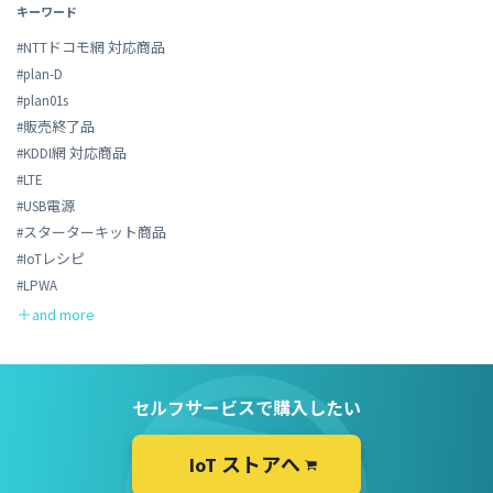
キーワード
#NTTドコモ網 対応商品
#plan-D
#plan01s
#販売終了品
#KDDI網 対応商品
#LTE
#USB電源
#スターターキット商品
#IoTレシピ
#LPWA
セルフサービスで購入したい
IoT ストアへ