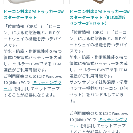
ビーコン対応GPSトラッカーGW
ビーコン対応GPSトラッカーGW
スターターキット
スターターキット（BLE温湿度
センサー3個セット）
「位置情報（GPS）」「ビーコ
「位置情報（GPS）」「ビーコ
ン」による動態管理と、BLE ゲ
ン」による動態管理と、BLE ゲ
ートウェイの機能を持つデバイ
ートウェイの機能を持つデバイ
スです。
スです。
防水・防塵・耐衝撃性能を持つ
防水・防塵・耐衝撃性能を持つ
筐体に充電式バッテリーを内蔵
筐体に充電式バッテリーを内蔵
し、 セルラーLPWAであるLTE-M
し、 セルラーLPWAであるLTE-M
通信がご利用可能です。
通信がご利用可能です。
ご利用開始のためには Windows
サンワサプライ社製温度・湿度
10 (64bit) PC で
キッティングツ
センサー搭載BLEビーコン（3個
ール
を利用してセットアップ
セット）をバンドルしていま
することが必要になります。
す。
ご利用開始のためには Windows
10 (64bit) PC で
キッティングツ
ール
を利用してセットアップ
することが必要になります。