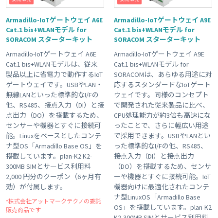
Armadillo-IoTゲートウェイ A6E
Armadillo-IoTゲートウェイ A9E
Cat.1 bis+WLANモデル for
Cat.1 bis+WLANモデル for
SORACOM スターターキット
SORACOM スターターキット
Armadillo-IoTゲートウェイ A6E
Armadillo-IoTゲートウェイ A9E
Cat.1 bis+WLANモデルは、従来
Cat.1 bis+WLANモデル for
製品以上に省電力で動作するIoT
SORACOMは、あらゆる用途に対
ゲートウェイです。USBやLAN・
応するスタンダードなIoTゲート
無線LANといった標準的なI/Fの
ウェイです。同様のコンセプト
他、RS485、接点入力（DI）と接
で開発された従来製品に比べ、
点出力（DO）を搭載するため、
CPU処理能力が約3倍も高速にな
センサーや機器とすぐに接続可
ったことで、さらに幅広い用途
能。Linuxをベースとしたコンテ
で採用できます。USBやLANとい
ナ型OS「Armadillo Base OS」を
った標準的なI/Fの他、RS485、
搭載しています。plan-K2 K2-
接点入力（DI）と接点出力
300MB SIMとサービス利用料
（DO）を搭載するため、センサ
2,000 円分のクーポン（6ヶ月有
ーや機器とすぐに接続可能。IoT
効）が付属します。
機器向けに最適化されたコンテ
ナ型LinuxOS「Armadillo Base
*株式会社アットマークテクノの委託
OS」を搭載しています。plan-K2
販売商品です
K2-300MB SIMとサービス利用料