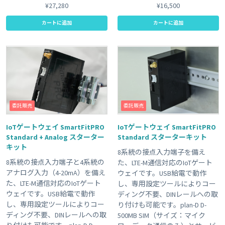
¥27,280
¥16,500
カートに追加
カートに追加
委託販売
委託販売
IoTゲートウェイ SmartFitPRO
IoTゲートウェイ SmartFitPRO
Standard + Analog スターター
Standard スターターキット
キット
8系統の接点入力端子を備え
8系統の接点入力端子と4系統の
た、LTE-M通信対応のIoTゲート
アナログ入力（4-20mA）を備え
ウェイです。USB給電で動作
た、LTE-M通信対応のIoTゲート
し、専用設定ツールによりコー
ウェイです。USB給電で動作
ディング不要、DINレールへの取
し、専用設定ツールによりコー
り付けも可能です。plan-D D-
ディング不要、DINレールへの取
500MB SIM（サイズ：マイク