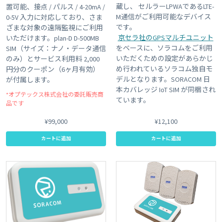
蔵し、 セルラーLPWAであるLTE-
置可能、接点 / パルス / 4-20mA /
M通信がご利用可能なデバイス
0-5V 入力に対応しており、さま
です。
ざまな対象の遠隔監視にご利用
京セラ社のGPSマルチユニット
いただけます。plan-D D-500MB
をベースに、ソラコムをご利用
SIM（サイズ：ナノ・データ通信
いただくための設定があらかじ
のみ）とサービス利用料 2,000
め行われているソラコム独自モ
円分のクーポン（6ヶ月有効）
デルとなります。SORACOM 日
が付属します。
本カバレッジ IoT SIM が同梱され
*オプテックス株式会社の委託販売商
ています。
品です
¥99,000
¥12,100
カートに追加
カートに追加