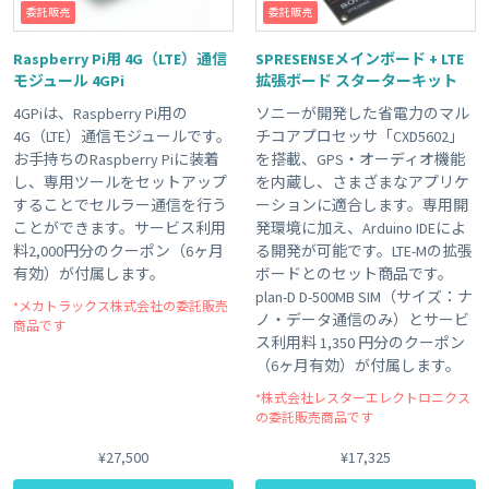
委託販売
委託販売
Raspberry Pi用 4G（LTE）通信
SPRESENSEメインボード + LTE
モジュール 4GPi
拡張ボード スターターキット
4GPiは、Raspberry Pi用の
ソニーが開発した省電力のマル
4G（LTE）通信モジュールです。
チコアプロセッサ「CXD5602」
お手持ちのRaspberry Piに装着
を搭載、GPS・オーディオ機能
し、専用ツールをセットアップ
を内蔵し、さまざまなアプリケ
することでセルラー通信を行う
ーションに適合します。専用開
ことができます。サービス利用
発環境に加え、Arduino IDEによ
料2,000円分のクーポン（6ヶ月
る開発が可能です。LTE-Mの拡張
有効）が付属します。
ボードとのセット商品です。
plan-D D-500MB SIM（サイズ：ナ
*メカトラックス株式会社の委託販売
ノ・データ通信のみ）とサービ
商品です
ス利用料 1,350 円分のクーポン
（6ヶ月有効）が付属します。
*株式会社レスターエレクトロニクス
の委託販売商品です
¥27,500
¥17,325