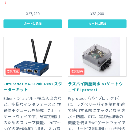
す
¥27,280
¥68,200
カートに追加
カートに追加
委託販売
委託販売
FutureNet MA-S120/L Rev2 スタ
ラズパイ防塵防水IoTゲートウ
ーターキット
ェイ Pi-protect
Ether・シリアル・接点入出力な
Pi-protect（パイプロテクト）
ど、多様なインタフェースとLTE
は、ラズベリーパイを業務用途
通信モジュールを搭載したLinux
で使用する際にネックとなる防
ゲートウェイです。省電力運用
水・防塵、RTC、電源管理等の
のためのスリープ機能、-20℃～
機能を備えたIoTゲートウェイで
60℃の動作温度に加え、入力電
す。サービス利用料2,000円分の