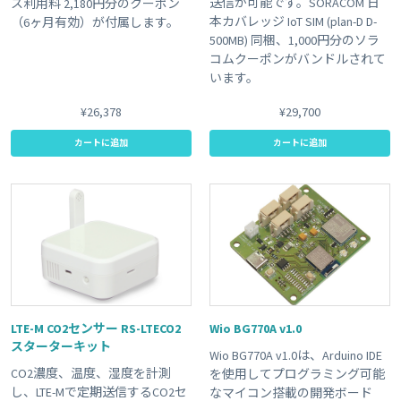
送信が可能です。SORACOM 日
ス利用料 2,180円分のクーポン
本カバレッジ IoT SIM (plan-D D-
（6ヶ月有効）が付属します。
500MB) 同梱、1,000円分のソラ
コムクーポンがバンドルされて
います。
¥26,378
¥29,700
カートに追加
カートに追加
LTE-M CO2センサー RS-LTECO2
Wio BG770A v1.0
スターターキット
Wio BG770A v1.0は、Arduino IDE
CO2濃度、温度、湿度を計測
を使用してプログラミング可能
し、LTE-Mで定期送信するCO2セ
なマイコン搭載の開発ボード