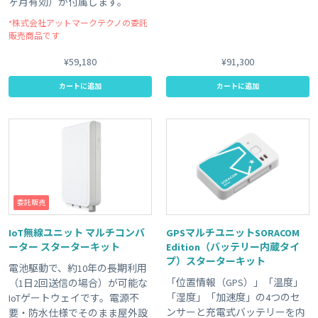
ヶ月有効）が付属します。
*株式会社アットマークテクノの委託
販売商品です
¥59,180
¥91,300
カートに追加
カートに追加
委託販売
IoT無線ユニット マルチコンバ
GPSマルチユニットSORACOM
ーター スターターキット
Edition（バッテリー内蔵タイ
プ）スターターキット
電池駆動で、約10年の長期利用
「位置情報（GPS）」「温度」
（1日2回送信の場合）が可能な
「湿度」「加速度」の4つのセ
IoTゲートウェイです。電源不
ンサーと充電式バッテリーを内
要・防水仕様でそのまま屋外設