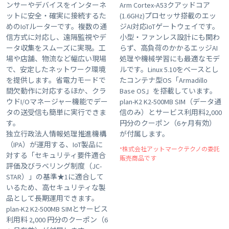
ンサーやデバイスをインターネ
Arm Cortex-A53クアッドコア
ットに安全・確実に接続するた
(1.6GHz)プロセッサ搭載のエッ
めのIoTルーターです。複数の通
ジAI対応IoTゲートウェイです。
信方式に対応し、遠隔監視やデ
小型・ファンレス設計にも関わ
ータ収集をスムーズに実現。工
らず、高負荷のかかるエッジAI
場や店舗、物流など幅広い現場
処理や機械学習にも最適なモデ
で、安定したネットワーク環境
ルです。Linux 5.10をベースとし
を提供します。省電力モードで
たコンテナ型OS「Armadillo
間欠動作に対応するほか、クラ
Base OS」を搭載しています。
ウドI/Oマネージャー機能でデー
plan-K2 K2-500MB SIM（データ通
タの送受信も簡単に実行できま
信のみ）とサービス利用料2,000
す。
円分のクーポン（6ヶ月有効）
独立行政法人情報処理推進機構
が付属します。
（IPA）が運用する、IoT製品に
*株式会社アットマークテクノの委託
対する「セキュリティ要件適合
販売商品です
評価及びラベリング制度（JC-
STAR）」の基準★1に適合して
いるため、高セキュリティな製
品として長期運用できます。
plan-K2 K2-500MB SIMとサービス
利用料 2,000 円分のクーポン（6