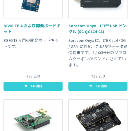
BG96-TE-A および開発ボードキ
Soracom Onyx – LTE™ USB ドン
ット
グル (SC-QGLC4-C1)
BG96-TE-A 用の開発ボードキッ
Soracom Onyx は、LTE Cat.4 / 3G
トです。
/ GSM に対応したUSB型データ通
信端末です。1,100円分のソラコ
ムクーポンがバンドルされてい
ます。
¥38,280
¥13,750
カートに追加
カートに追加