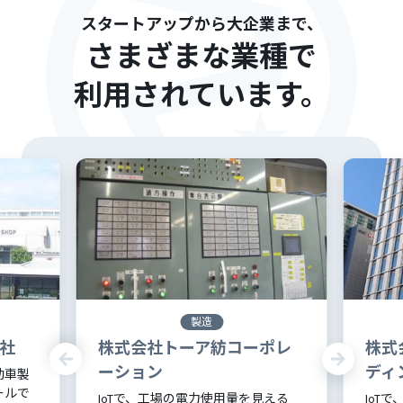
スタートアップから大企業まで、
さまざまな業種で
利用されています。
製造
社
株式会社トーア紡コーポレ
株式
ーション
ディ
動車製
ールで
IoTで、工場の電力使用量を見える
IoT