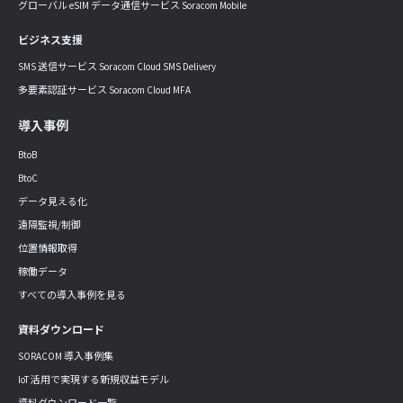
グローバル eSIM データ通信サービス Soracom Mobile
ビジネス支援
SMS 送信サービス Soracom Cloud SMS Delivery
多要素認証サービス Soracom Cloud MFA
導入事例
BtoB
BtoC
データ見える化
遠隔監視/制御
位置情報取得
稼働データ
すべての導入事例を見る
資料ダウンロード
SORACOM 導入事例集
IoT 活用で実現する新規収益モデル
資料ダウンロード一覧