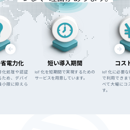
の省電力化
短い導入期間
コス
号化処理や認証
IoT 化を短期間で実現するための
IoT 化に必
るため、デバイ
サービスを用意しています。
で利用できま
最小限に抑えら
べて大幅にコ
す。