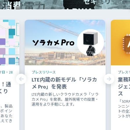
7日・28
プレスリリース
プレス
LTE内蔵の新モデル「ソラカ
業務
る！通
メ Pro」を発表
ジェ
くり
ス
LTE内蔵の新しいクラウドカメラ「ソラ
カメ Pro」を発表。屋外現場での設置・
「SOR
運用をより手軽にします。
と、製品
ンニン
ポイン
トの全
、あなた
ントが
見えてき