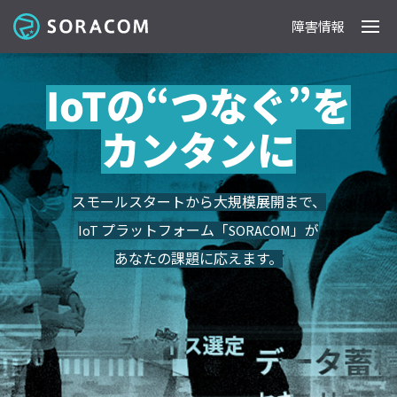
障害情報
製品
事例
料金
ドキュメント
導入支援
IoTストア
最新情報
IoTの“つなぐ”を
カンタンに
スモールスタートから大規模展開まで、
IoT プラットフォーム「SORACOM」が
あなたの課題に応え
ます。