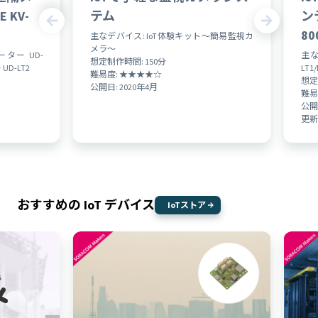
 KV-
テム
ン
80
主なデバイス: IoT体験キット〜簡易監視カ
メラ〜
ーター UD-
主な
想定制作時間: 150分
 UD-LT2
LT1
難易度: ★★★★☆
想定
公開日: 2020年4月
難易
公開日
更新日
おすすめの IoT デバイス
IoTストア