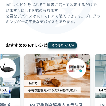
IoT レシピと呼ばれる手順書に沿って設定するだけで、
いますぐに IoT を始められます。
必要なデバイスは IoT ストアで購入できます。プログラ
ミングが一切不要なデバイスもあります。
おすすめの IoT レシピ
その他の
レシピ
に遠隔メ
IoTで手軽な監視カメラシス
I