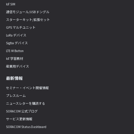
IoT SIM
通信モジュール/USB ドングル
スターターキット/拡張セット
GPS マルチユニット
LoRa デバイス
Sigfox デバイス
LTE-M Button
IoT 学習教材
産業用デバイス
最新情報
セミナー・イベント開催情報
プレスルーム
ニュースレターを購読する
SORACOM 公式ブログ
サービス更新情報
SORACOM Status Dashboard