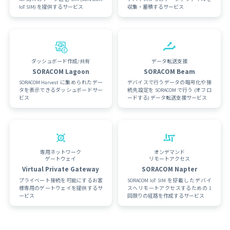
IoT SIM) を提供するサービス
収集・蓄積するサービス
ダッシュボード作成/共有
データ転送支援
SORACOM Lagoon
SORACOM Beam
SORACOM Harvest に集められたデー
デバイスで行うデータの暗号化や接
タを表示できるダッシュボードサー
続先設定を SORACOM で行う (オフロ
ビス
ードする) データ転送支援サービス
専用ネットワーク
オンデマンド
ゲートウェイ
リモートアクセス
Virtual Private Gateway
SORACOM Napter
プライベート接続を可能にするお客
SORACOM IoT SIM を搭載したデバイ
様専用のゲートウェイを提供するサ
スへリモートアクセスするための 1
ービス
回限りの経路を作成するサービス