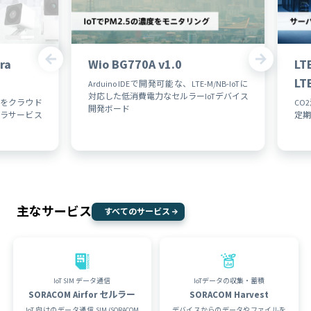
ra
Wio BG770A v1.0
LT
L
Arduino IDEで開発可能な、LTE-M/NB-IoTに
対応した低消費電力なセルラーIoTデバイス
をクラウド
CO
開発ボード
ラサービス
定期
主なサービス
すべてのサービス
IoT SIM データ通信
IoTデータの収集・蓄積
SORACOM Air
for セルラー
SORACOM Harvest
IoT 向けのデータ通信 SIM (SORACOM
デバイスからのデータやファイルを