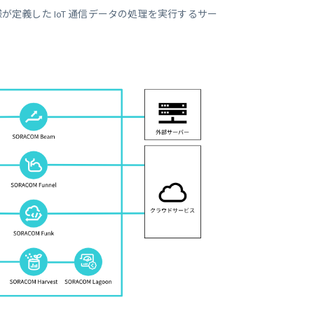
ビジネス支援
内でお客様が定義した IoT 通信データの処理を実行するサー
SMS 送信サービス
Soracom Cloud SMS Delivery
多要素認証サービス
Soracom Cloud MFA
ョンビルダ
実証実験(Technology preview)
衛星メッセージングサービス
RFID 実証実験