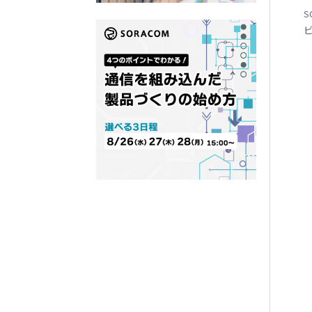
SORACOM
LTE-M Button Plus
S
接点端子付き IoT ボタン