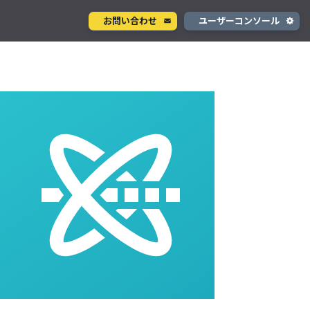
お問い合わせ
ユーザーコンソール
クラウド型カメラサービス
ページ
ント
ソラカメ
手軽に始められるクラウド型カメラ
デル
テナ
を推進
生成 AI サービス
支援
Wisora
プタ
業務支援のための生成 AI ボットサービス
コンシューマサービス
グローバルeSIMデータ通信サービス
」
Soracom Mobile