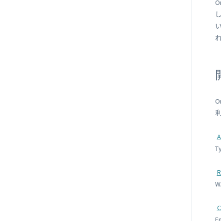
O
O
A
T
R
C
E