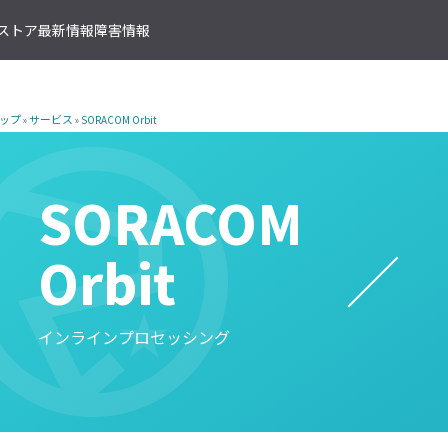
T ストア
最新情報
障害情報
クサービス
アプリケーションサービス
資料ダウンロード
ソラコムの支援を受ける
IoTストア 商品カテゴリ
資料ダウンロード一覧
株式会社ソラコム Facebook 
ップ
»
サービス
»
SORACOM Orbit
IoT の基礎知識
ソラコム公式 Twitter アカウ
ットワークゲートウェイ
データ転送支援
SORACOM 導入事例集
SORACOM はじめてサポート
IoT SIM
SORACOM YouTube チャンネル
SORACOM Beam
IoT プロジェクトの“壁打ち”支援
IoT活用で実現する新規収益モ
組込み通信モジュール・アン
SORACOM ユーザーグループ
ベート接続
認証サービス
プロフェッショナルサービス
資料ダウンロード一覧
USB 型通信デバイス
SORACOM
 Canal
SORACOM Endorse
お客様と一緒に IoT プロジェクト
企業情報
IoT ゲートウェイ・ルーター
接続
クラウドリソースアダプタ
エンジニアリングサービス
センサー内蔵 IoT デバイス
 Direct
SORACOM Funnel
デバイス開発～量産のプロセスを
Orbit
IoT エッジカメラ
用線接続
クラウドファンクションアダ
 Door
SORACOM Funk
GPS トラッカー
ソラコムのサポート
スLAN接続
データ収集・蓄積
IoT パッケージソリューション
 Gate
SORACOM Harvest
インラインプロセッシング
IoT ボタン
サポートプラン
トラフィック処理
デバイス管理
IoT 開発ボード
診断機能
 Junction
SORACOM Inventory
クラウド型カメラ「ソラカメ
監査ログ
マンドリモートアクセス
セキュアプロビジョニング
IoT 学習書籍
 Napter
SORACOM Krypton
マンドパケットキャプチャ
ダッシュボード作成/共有