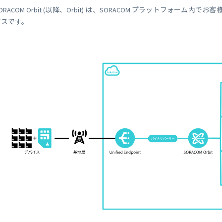
 Peek
SORACOM Lagoon
ORACOM Orbit (以降、Orbit) は、SORACOM プラットフォーム
インラインプロセッシング
ビスです。
SORACOM Orbit
メディア転送
SORACOM Relay
ローコード IoT アプリケーシ
ー
SORACOM Flux
データ分析基盤
SORACOM Query