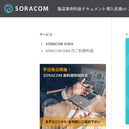
製品
事例
料金
ドキュメント
導入支援
Io
コネクティビティ
導入事例
パートナーの支援を受ける
IoT ストア
ネットワー
課金体系
SORACOM ユーザーサイト
セミナー・イベント開催情報
サービス
ト
料金見積りツール/見積書作成
ガイドライン
プレスルーム
SORACOM Air for セルラー
B to B
ソラコムのパートナーとは
SORACOM IoT ストア
専用ネ
SORACOM Orbit
前払いクーポン
リファレンスアーキテクチャ
ニュースレターを購読する
VPG
セキュアリンクサービス
B to C
デバイスパートナー
IoT レシピ
SORACOM Orbit のご利用料金
請求書払いのご申請
IoTレシピ
SORACOM 公式ブログ
プライ
SORACOM Arc
データ見える化
インテグレーションパートナー
ご注文方法
SORACOM
サービス更新情報
遠隔監視/制御
ソリューションパートナー
配送について
専用線
SORACOM Status Dashboard
位置情報取得
テクノロジーパートナー
見積書作成
SORACOM
デバイス
稼働データ
仮想専
SORACOM 認定デバイス
SORACOM
すべての導入事例を見る
ソラコムのパートナーになる
おすすめの IoT デバイス
動作確認済みモジュール一覧
デバイ
SORACOM
パートナープログラムについて
ビーコン対応 GPS トラッカー GW
透過型
1台で GPS と BLE ゲートウェイの2役
SORACOM
GPS マルチユニット
オンデ
おてがる可視化デバイス
SORACOM
LTE-M Button for Enterprise
オンデ
クラウド接続 IoT ボタン