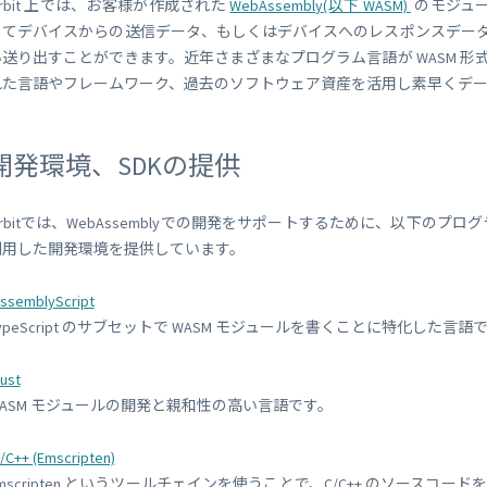
rbit 上では、お客様が作成された
WebAssembly(以下 WASM)
のモジュー
してデバイスからの送信データ、もしくはデバイスへのレスポンスデータを
い送り出すことができます。近年さまざまなプログラム言語が WASM 
れた言語やフレームワーク、過去のソフトウェア資産を活用し素早くデ
開発環境、SDKの提供
rbitでは、WebAssemblyでの開発をサポートするために、以下のプログラム言語向
利用した開発環境を提供しています。
ssemblyScript
ypeScript のサブセットで WASM モジュールを書くことに特化した言語
ust
WASM モジュールの開発と親和性の高い言語です。
/C++ (Emscripten)
mscripten というツールチェインを使うことで、C/C++ のソースコー