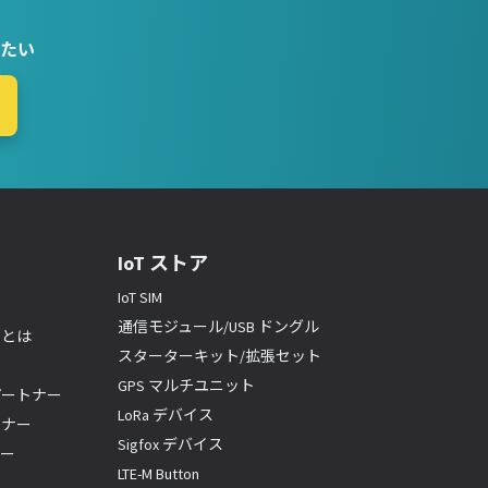
たい
IoT ストア
IoT SIM
通信モジュール/USB ドングル
ーとは
スターターキット/拡張セット
GPS マルチユニット
パートナー
LoRa デバイス
トナー
Sigfox デバイス
ナー
LTE-M Button