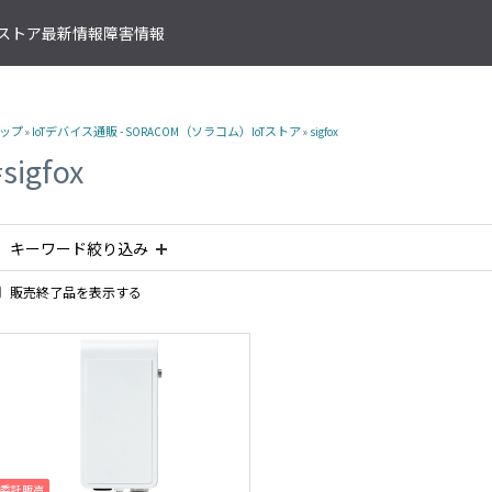
T ストア
最新情報
障害情報
クサービス
アプリケーションサービス
資料ダウンロード
ソラコムの支援を受ける
IoTストア 商品カテゴリ
資料ダウンロード一覧
株式会社ソラコム Facebook 
ップ
»
IoTデバイス通販 - SORACOM（ソラコム）IoTストア
»
sigfox
IoT の基礎知識
ソラコム公式 Twitter アカウ
ットワークゲートウェイ
データ転送支援
SORACOM 導入事例集
SORACOM はじめてサポート
IoT SIM
#sigfox
SORACOM YouTube チャンネル
SORACOM Beam
IoT プロジェクトの“壁打ち”支援
IoT活用で実現する新規収益モ
組込み通信モジュール・アン
SORACOM ユーザーグループ
ベート接続
認証サービス
プロフェッショナルサービス
資料ダウンロード一覧
USB 型通信デバイス
 Canal
SORACOM Endorse
お客様と一緒に IoT プロジェクト
企業情報
IoT ゲートウェイ・ルーター
接続
キーワード絞り込み
クラウドリソースアダプタ
エンジニアリングサービス
センサー内蔵 IoT デバイス
 Direct
SORACOM Funnel
デバイス開発～量産のプロセスを
IoT エッジカメラ
用線接続
販売終了品を表示する
クラウドファンクションアダ
#防水
#照度センサー
#LPWA
#委託販売商品
#電池内蔵
 Door
SORACOM Funk
GPS トラッカー
ソラコムのサポート
スLAN接続
データ収集・蓄積
IoT パッケージソリューション
#磁気センサー
#接点入力
#ボタン
#販売終了品
#屋外
 Gate
SORACOM Harvest
IoT ボタン
サポートプラン
トラフィック処理
デバイス管理
#sigfox
Clear All
IoT 開発ボード
診断機能
 Junction
SORACOM Inventory
クラウド型カメラ「ソラカメ
監査ログ
マンドリモートアクセス
セキュアプロビジョニング
IoT 学習書籍
 Napter
SORACOM Krypton
マンドパケットキャプチャ
ダッシュボード作成/共有
委託販売