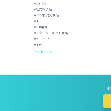
#plan01s
#販売終了品
#KDDI網 対応商品
#LTE
#USB電源
#スターターキット商品
#IoTレシピ
#LPWA
セ