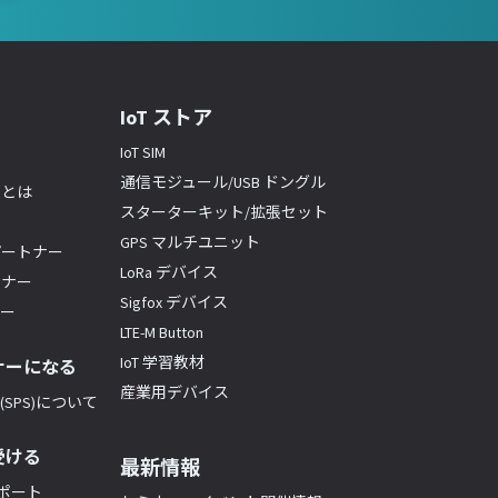
IoT ストア
IoT SIM
通信モジュール/USB ドングル
ーとは
スターターキット/拡張セット
GPS マルチユニット
パートナー
LoRa デバイス
トナー
Sigfox デバイス
ナー
LTE-M Button
IoT 学習教材
ナーになる
産業用デバイス
SPS)について
受ける
最新情報
サポート