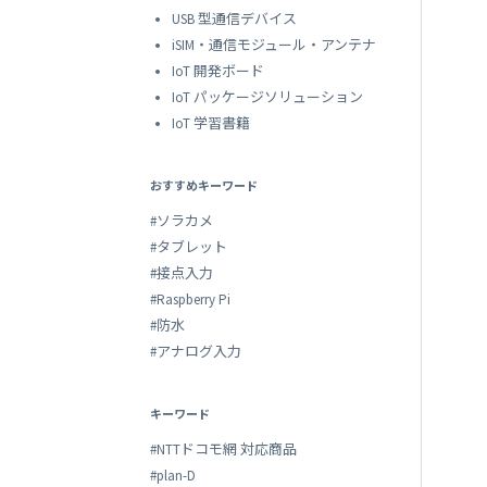
USB 型通信デバイス
iSIM・通信モジュール・アンテナ
IoT 開発ボード
IoT パッケージソリューション
IoT 学習書籍
おすすめキーワード
#ソラカメ
#タブレット
#接点入力
#Raspberry Pi
#防水
#アナログ入力
キーワード
#NTTドコモ網 対応商品
#plan-D