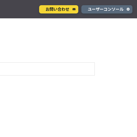
お問い合わせ
ユーザーコンソール
クラウド型カメラサービス
ページ
ント
ソラカメ
手軽に始められるクラウド型カメラ
デル
テナ
を推進
生成 AI サービス
支援
Wisora
プタ
業務支援のための生成 AI ボットサービス
#気圧センサー
#加速度センサー
利用
#温度センサー
#組み込み
コンシューマサービス
グローバルeSIMデータ通信サービス
」
Soracom Mobile