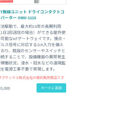
 Peek
SORACOM Lagoon
インラインプロセッシング
IoT無線ユニット ドライコンタクトコ
SORACOM Orbit
バーター OWU-111S
メディア転送
SORACOM Relay
電池駆動で、最大約10年の長期利用
ローコード IoT アプリケーシ
（1日2回送信の場合）ができる屋外使
ー
用可能なIoTゲートウェイです。接点・
SORACOM Flux
パルス信号に対応する2ch入力を備え
データ分析基盤
ており、既設のセンサーやスイッチと
SORACOM Query
接続することで、設備機器の異常発生
や稼働状況、浸水・冠水などの遠隔監
視を電源工事不要で実現します。
オプテックス株式会社の委託販売商品です
55,000
カートに追加