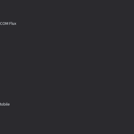
M Flux
a
bile