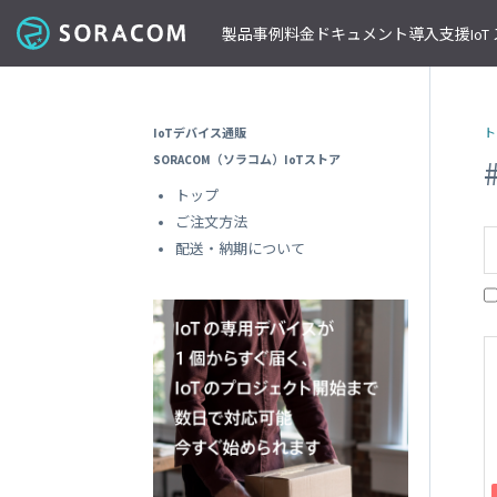
製品
事例
料金
ドキュメント
導入支援
Io
コネクティビティ
導入事例
パートナーの支援を受ける
IoT ストア
ネットワー
課金体系
SORACOM ユーザーサイト
セミナー・イベント開催情報
IoTデバイス通販
ト
料金見積りツール/見積書作成
ガイドライン
プレスルーム
SORACOM Air for セルラー
B to B
ソラコムのパートナーとは
SORACOM IoT ストア
専用ネ
SORACOM（ソラコム）IoTストア
前払いクーポン
リファレンスアーキテクチャ
ニュースレターを購読する
VPG
セキュアリンクサービス
B to C
デバイスパートナー
IoT レシピ
トップ
請求書払いのご申請
IoTレシピ
SORACOM 公式ブログ
プライ
SORACOM Arc
データ見える化
インテグレーションパートナー
ご注文方法
ご注文方法
SORACOM
サービス更新情報
遠隔監視/制御
ソリューションパートナー
配送について
配送・納期について
専用線
SORACOM Status Dashboard
位置情報取得
テクノロジーパートナー
見積書作成
SORACOM
デバイス
稼働データ
仮想専
SORACOM 認定デバイス
SORACOM
すべての導入事例を見る
ソラコムのパートナーになる
おすすめの IoT デバイス
動作確認済みモジュール一覧
デバイ
SORACOM
パートナープログラムについて
ビーコン対応 GPS トラッカー GW
透過型
1台で GPS と BLE ゲートウェイの2役
SORACOM
GPS マルチユニット
オンデ
おてがる可視化デバイス
SORACOM
LTE-M Button for Enterprise
オンデ
クラウド接続 IoT ボタン