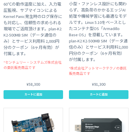
小型・ファンレス設計にも関わ
60℃の動作温度に加え、入力電
らず、高負荷のかかるエッジAI
圧監視、サブマイコンによる
処理や機械学習にも最適なモデ
Kernel Panic発生時のログ保存に
ルです。Linux 5.10をベースとし
も対応し、信頼性の求められる
たコンテナ型OS「Armadillo
現場でご活用頂けます。plan-K2
Base OS」を搭載しています。
K2-500MB SIM（データ通信の
plan-K2 K2-500MB SIM（データ通
み）とサービス利用料 2,000円
信のみ）とサービス利用料2,000
分のクーポン（6ヶ月有効）が
円分のクーポン（6ヶ月有効）
付属します。
が付属します。
*センチュリー・システムズ株式会社
の委託販売商品です
*株式会社アットマークテクノの委託
販売商品です
¥58,300
¥91,300
カートに追加
カートに追加