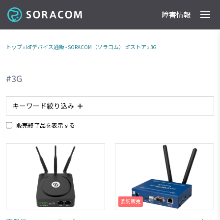
障害情報
製品
事例
料金
ドキュメント
導入支援
IoTストア
最新情報
トップ
»
IoTデバイス通販 - SORACOM（ソラコム）IoTストア
»
3G
#3G
キーワード絞り込み
販売終了品を表示する
#アナログ入力
#planX2
#planX3
#plan-K2
#タブレット
#防水
#防塵
#ACアダプタ
#plan-K
#ルーター
#planP1
#委託販売商品
#RJ45
#電池内蔵
#カメラ
#NTTドコモ網 対応商品
#ソフトバンク網 対応商品
#plan01s
#IoTレシピ
委託販売
#RS232C
#GPIO
#加速度センサー
#LTE-M
#接点出力
#スターターキット商品
#超音波センサー