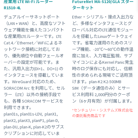
産業用 LTE Wi-Fi ルーター
FutureNet MA-S120/GLA スター
R1510-4L
ターキット
#LTE
#接点入力
#ボタン
#planX1
#販売終了品
デュアルイーサネットポート
Ether・シリアル・接点入出力な
#Wi-Fi
#ゲートウェイ
#plan-DU
#温度センサー
（LAN + WAN）と、高度なソフト
ど、多様なインタフェースとグ
#組み込み
#USB電源
#KDDI網 対応商品
#plan-D
ウェア機能を備えたコンパクト
ローバル対応のLTE通信モジュー
な産業用LTEルーターです。LTE
ルを搭載したLinuxゲートウェイ
#海外キャリア網 対応商品
#plan01s-LDV
#3G
#GPS
Cat.4／Ethernet／WiFiによるネ
です。省電力運用のためのスリ
Clear All
ットワーク接続に対応してお
ープ機能、-20℃～60℃の動作温
り、優先順位や自動フェールオ
度に加え、入力電圧監視、サブ
ーバーの設定が可能です。ま
マイコンによるKernel Panic発生
た、汎用入出力(DI×1、DO×1) の
時のログ保存にも対応し、信頼
インタフェースを搭載していま
性の求められる現場でご活用頂
す。WireGuard 対応のため、
けます。plan-K2 K2-500MB
SORACOM Arc を利用して、セル
SIM（データ通信のみ）とサー
ラー（LTE）以外の接続手段で
ビス利用料 2,000円分のクーポ
も、各種 SORACOM サービスを
ン（6ヶ月有効）が付属します。
利用できます。
*センチュリー・システムズ株式会社
plan01s, plan01s-LDV, planX1,
の委託販売商品です
planX2, planX3, planP1, plan-D,
plan-DU, plan-K, plan-K2のサブス
クリプションに対応していま