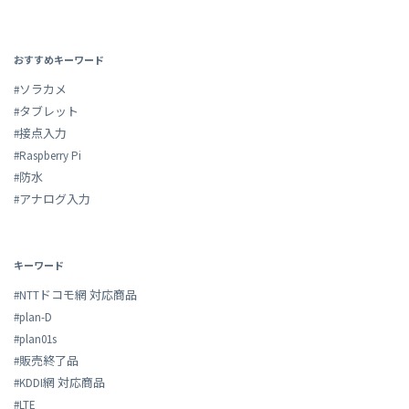
おすすめキーワード
#ソラカメ
#タブレット
#接点入力
#Raspberry Pi
#防水
#アナログ入力
キーワード
#NTTドコモ網 対応商品
#plan-D
#plan01s
#販売終了品
#KDDI網 対応商品
#LTE