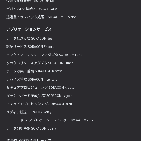
仮想専用線接続 SORACOM Door
デバイスLAN接続 SORACOM Gate
透過型トラフィック処理 SORACOM Junction
アプリケーションサービス
データ転送支援 SORACOM Beam
認証サービス SORACOM Endorse
クラウドファンクションアダプタ SORACOM Funk
クラウドリソースアダプタ SORACOM Funnel
データ収集・蓄積 SORACOM Harvest
デバイス管理 SORACOM Inventory
セキュアプロビジョニング SORACOM Krypton
ダッシュボード作成/共有 SORACOM Lagoon
インラインプロセッシング SORACOM Orbit
メディア転送 SORACOM Relay
ローコード IoT アプリケーションビルダー SORACOM Flux
データ分析基盤 SORACOM Query
クラウド型カメラサービス