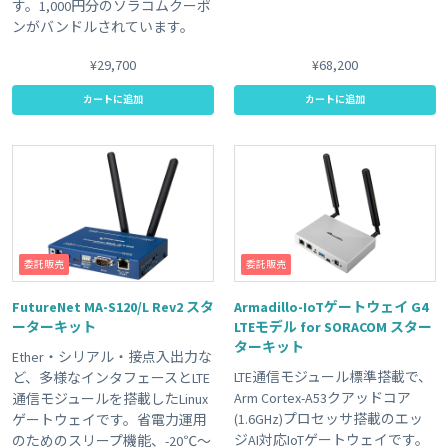
す。1,000円分のソラコムクーポ
ンがバンドルされています。
¥29,700
¥68,200
カートに追加
カートに追加
委託販売
委託販売
FutureNet MA-S120/L Rev2 スタ
Armadillo-IoTゲートウェイ G4
ーターキット
LTEモデル for SORACOM スター
ターキット
Ether・シリアル・接点入出力な
LTE通信モジュール標準搭載で、
ど、多様なインタフェースとLTE
Arm Cortex-A53クアッドコア
通信モジュールを搭載したLinux
(1.6GHz)プロセッサ搭載のエッ
ゲートウェイです。省電力運用
ジAI対応IoTゲートウェイです。
のためのスリープ機能、-20℃～