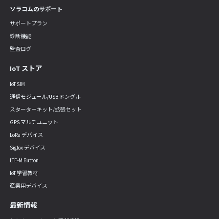
ソラコムのサポート
サポートプラン
診断機能
監査ログ
IoT ストア
IoT SIM
通信モジュール/USB ドングル
スターターキット/拡張セット
GPS マルチユニット
LoRa デバイス
Sigfox デバイス
LTE-M Button
IoT 学習教材
産業用デバイス
最新情報