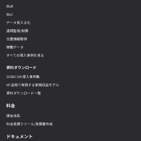
BtoB
BtoC
データ見える化
遠隔監視/制御
位置情報取得
稼働データ
すべての導入事例を見る
資料ダウンロード
SORACOM 導入事例集
IoT 活用で実現する新規収益モデル
資料ダウンロード一覧
料金
課金体系
料金見積りツール/見積書作成
ドキュメント