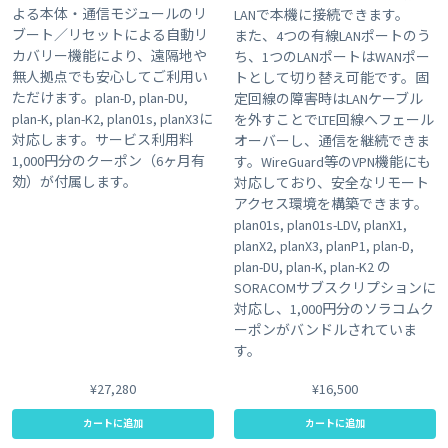
よる本体・通信モジュールのリ
LANで本機に接続できます。
ブート／リセットによる自動リ
また、4つの有線LANポートのう
カバリー機能により、遠隔地や
ち、1つのLANポートはWANポー
無人拠点でも安心してご利用い
トとして切り替え可能です。固
ただけます。plan-D, plan-DU,
定回線の障害時はLANケーブル
plan-K, plan-K2, plan01s, planX3に
を外すことでLTE回線へフェール
対応します。サービス利用料
オーバーし、通信を継続できま
1,000円分のクーポン（6ヶ月有
す。WireGuard等のVPN機能にも
効）が付属します。
対応しており、安全なリモート
アクセス環境を構築できます。
plan01s, plan01s-LDV, planX1,
planX2, planX3, planP1, plan-D,
plan-DU, plan-K, plan-K2 の
SORACOMサブスクリプションに
対応し、1,000円分のソラコムク
ーポンがバンドルされていま
す。
¥27,280
¥16,500
カートに追加
カートに追加