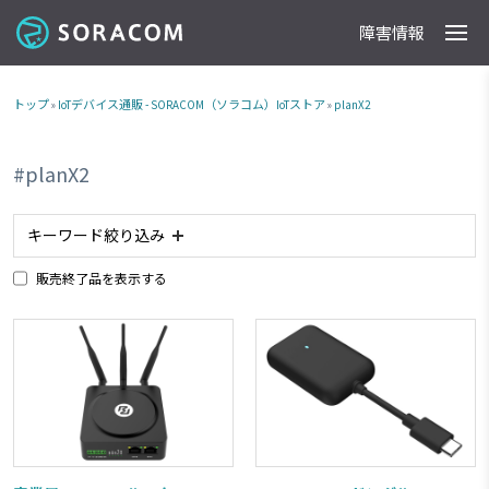
障害情報
製品
事例
料金
ドキュメント
導入支援
IoTストア
最新情報
トップ
»
IoTデバイス通販 - SORACOM（ソラコム）IoTストア
»
planX2
#planX2
キーワード絞り込み
販売終了品を表示する
#アナログ入力
#planX2
#planX3
#plan-K2
#タブレット
#ACアダプタ
#plan-K
#ルーター
#planP1
#委託販売商品
#RJ45
#電池内蔵
#カメラ
#NTTドコモ網 対応商品
#ソフトバンク網 対応商品
#plan01s
#IoTレシピ
#RS232C
#加速度センサー
#接点出力
#スターターキット商品
#磁気センサー
#超音波センサー