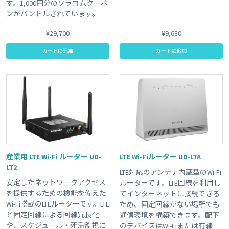
す。1,000円分のソラコムクーポ
ンがバンドルされています。
¥29,700
¥9,680
カートに追加
カートに追加
産業用 LTE Wi-Fi ルーター UD-
LTE Wi-Fiルーター UD-LTA
LT2
LTE対応のアンテナ内蔵型のWi-Fi
安定したネットワークアクセス
ルーターです。LTE回線を利用し
を提供するための機能を備えた
てインターネットに接続できる
Wi-Fi搭載のLTEルーターです。LTE
ため、固定回線がない場所でも
と固定回線による回線冗長化
通信環境を構築できます。配下
や、スケジュール・死活監視に
のデバイスはWi-Fiまたは有線