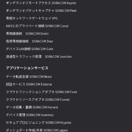
オンデマンドリモートアクセス SORACOM Napter
オンデマンドパケットキャプチャ SORACOM Peek
専用ネットワークゲートウェイ VPG
AWSとのプライベート接続 SORACOM Canal
専用線接続 SORACOM Direct
仮想専用線接続 SORACOM Door
デバイスLAN接続 SORACOM Gate
透過型トラフィック処理 SORACOM Junction
アプリケーションサービス
データ転送支援 SORACOM Beam
認証サービス SORACOM Endorse
クラウドファンクションアダプタ SORACOM Funk
クラウドリソースアダプタ SORACOM Funnel
データ収集・蓄積 SORACOM Harvest
デバイス管理 SORACOM Inventory
セキュアプロビジョニング SORACOM Krypton
ダッシュボード作成/共有 SORACOM Lagoon