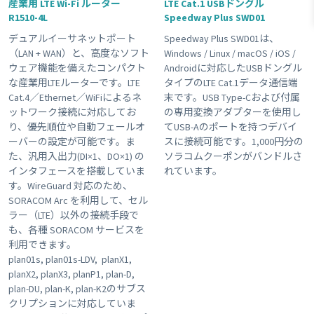
産業用 LTE Wi-Fi ルーター
LTE Cat.1 USBドングル
R1510-4L
Speedway Plus SWD01
#LTE
#接点入力
#ボタン
#planX1
#販売終了品
デュアルイーサネットポート
Speedway Plus SWD01は、
#Wi-Fi
#ゲートウェイ
#plan-DU
#温度センサー
（LAN + WAN）と、高度なソフト
Windows / Linux / macOS / iOS /
#ブザー
#組み込み
#USB電源
#KDDI網 対応商品
ウェア機能を備えたコンパクト
Androidに対応したUSBドングル
な産業用LTEルーターです。LTE
タイプのLTE Cat.1データ通信端
#plan-D
#海外キャリア網 対応商品
#plan01s-LDV
#3G
Cat.4／Ethernet／WiFiによるネ
末です。USB Type-Cおよび付属
#レビュー
#GPS
Clear All
ットワーク接続に対応してお
の専用変換アダプターを使用し
り、優先順位や自動フェールオ
てUSB-Aのポートを持つデバイ
ーバーの設定が可能です。ま
スに接続可能です。1,000円分の
た、汎用入出力(DI×1、DO×1) の
ソラコムクーポンがバンドルさ
インタフェースを搭載していま
れています。
す。WireGuard 対応のため、
SORACOM Arc を利用して、セル
ラー（LTE）以外の接続手段で
も、各種 SORACOM サービスを
利用できます。
plan01s, plan01s-LDV, planX1,
planX2, planX3, planP1, plan-D,
plan-DU, plan-K, plan-K2のサブス
クリプションに対応していま