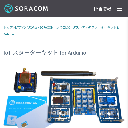
障害情報
製品
事例
料金
ドキュメント
導入支援
IoTストア
最新情報
トップ
»
IoTデバイス通販 - SORACOM（ソラコム）IoTストア
»
IoT スターターキット for
Arduino
IoT スターターキット for Arduino