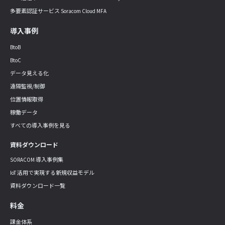
多要素認証サービス Soracom Cloud MFA
導入事例
BtoB
BtoC
データ見える化
遠隔監視/制御
位置情報取得
稼働データ
すべての導入事例を見る
資料ダウンロード
SORACOM 導入事例集
IoT 活用で実現する新規収益モデル
資料ダウンロード一覧
料金
課金体系