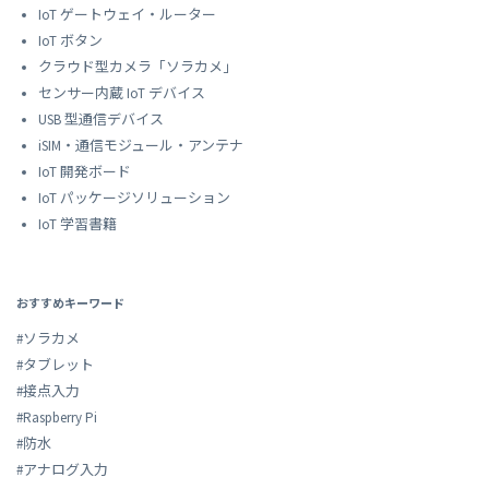
IoT ゲートウェイ・ルーター
IoT ボタン
クラウド型カメラ「ソラカメ」
センサー内蔵 IoT デバイス
USB 型通信デバイス
iSIM・通信モジュール・アンテナ
IoT 開発ボード
IoT パッケージソリューション
IoT 学習書籍
おすすめキーワード
#ソラカメ
#タブレット
#接点入力
#Raspberry Pi
#防水
#アナログ入力