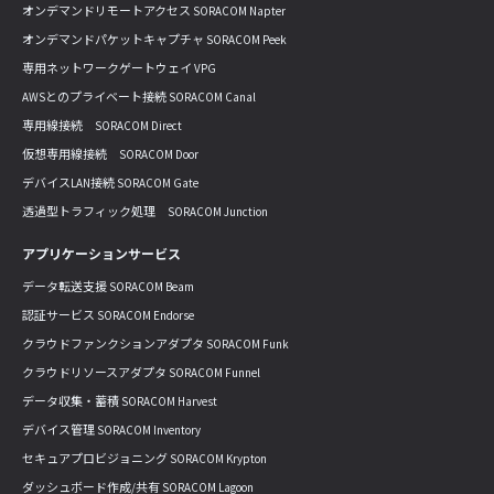
オンデマンドリモートアクセス SORACOM Napter
オンデマンドパケットキャプチャ SORACOM Peek
専用ネットワークゲートウェイ VPG
AWSとのプライベート接続 SORACOM Canal
専用線接続 SORACOM Direct
仮想専用線接続 SORACOM Door
デバイスLAN接続 SORACOM Gate
透過型トラフィック処理 SORACOM Junction
アプリケーションサービス
データ転送支援 SORACOM Beam
認証サービス SORACOM Endorse
クラウドファンクションアダプタ SORACOM Funk
クラウドリソースアダプタ SORACOM Funnel
データ収集・蓄積 SORACOM Harvest
デバイス管理 SORACOM Inventory
セキュアプロビジョニング SORACOM Krypton
ダッシュボード作成/共有 SORACOM Lagoon