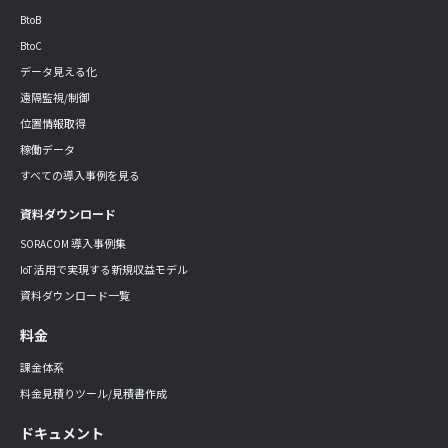
BtoB
BtoC
データ見える化
遠隔監視/制御
位置情報取得
稼働データ
すべての導入事例を見る
資料ダウンロード
SORACOM 導入事例集
IoT 活用で実現する新規収益モデル
資料ダウンロード一覧
料金
課金体系
料金見積りツール/見積書作成
ドキュメント