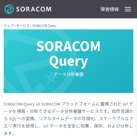
障害情報
製品
事例
料金
ドキュメント
導入支援
IoTストア
最新情報
トップ
»
サービス
»
SORACOM Query
SORACOM
Query
データ分析基盤
SORACOM Query は SORACOM プラットフォームに蓄積された IoT デ
ータを検索・分析できるデータ分析基盤サービスです。自然言語か
ら SQL への変換、リアルタイムデータの可視化、スケーラブルなク
エリ実行を使用し、IoT データを安全に収集、保存、および分析し
ます。