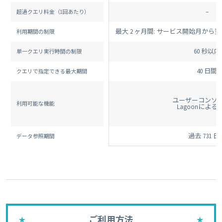
–
超過クエリ料金（1回あたり）
最大 2 ヶ月間: サービス開始月か
利用期間の制限
60 秒以内
単一クエリ実行時間の制限
40 日間
クエリで指定できる最大期間
ユーザーコンソール
利用可能な機能
Lagoonによる
過去 731 日
データ参照期間
ご利用方法