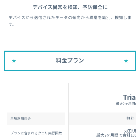
デバイス異常を検知、予防保全に
デバイスから送信されたデータの傾向から異常を識別、検知しま
す。
料金プラン
Trial
最大2ヶ月間の
無料
月額利用料金
50回/月
プランに含まれるクエリ実行回数
最大2ヶ月間で合計100