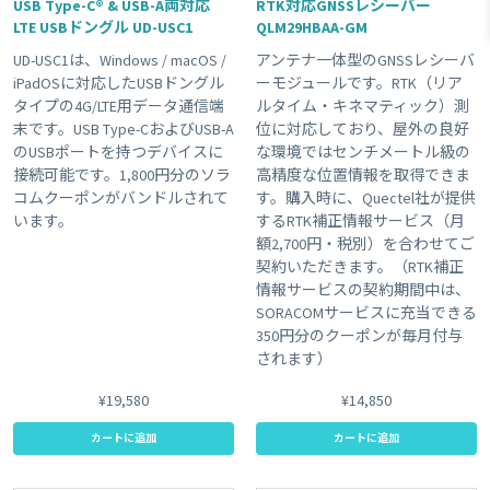
USB Type-C® & USB-A両対応
RTK対応GNSSレシーバー
LTE USBドングル UD-USC1
QLM29HBAA-GM
#屋外利用
#ゲートウェイ
#plan-DU
#温度センサー
UD-USC1は、Windows / macOS /
アンテナ一体型のGNSSレシーバ
#組み込み
#USB電源
#KDDI網 対応商品
#plan-D
iPadOSに対応したUSBドングル
ーモジュールです。RTK（リア
#plan01s-LDV
#3G
#sigfox
#GPS
Clear All
タイプの4G/LTE用データ通信端
ルタイム・キネマティック）測
末です。USB Type-CおよびUSB-A
位に対応しており、屋外の良好
のUSBポートを持つデバイスに
な環境ではセンチメートル級の
接続可能です。1,800円分のソラ
高精度な位置情報を取得できま
コムクーポンがバンドルされて
す。購入時に、Quectel社が提供
います。
するRTK補正情報サービス（月
額2,700円・税別）を合わせてご
契約いただきます。（RTK補正
情報サービスの契約期間中は、
SORACOMサービスに充当できる
350円分のクーポンが毎月付与
されます）
¥19,580
¥14,850
カートに追加
カートに追加