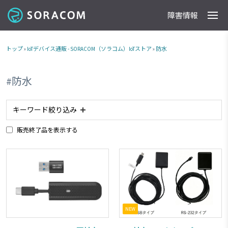
障害情報
製品
事例
料金
ドキュメント
導入支援
IoTストア
最新情報
トップ
»
IoTデバイス通販 - SORACOM（ソラコム）IoTストア
»
防水
#防水
キーワード絞り込み
販売終了品を表示する
#アナログ入力
#AIカメラ
#planX3
#plan-K2
#ソラカメ
#Raspberry Pi
#防水
#防塵
#plan-K
#LPWA
#委託販売商品
#電池内蔵
#カメラ
#NTTドコモ網 対応商品
#ソフトバンク網 対応商品
#plan01s
#IoTレシピ
#RS232C
#加速度センサー
NEW
#アンテナ
#LTE-M
#スターターキット商品
#plan-KM1
#LTE
#接点入力
#ボタン
#販売終了品
#Wi-Fi