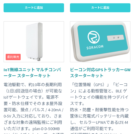
カートに追加
カートに追加
委託販売
IoT無線ユニット マルチコンバ
ビーコン対応GPSトラッカーGW
ーター スターターキット
スターターキット
電池駆動で、約10年の長期利用
「位置情報（GPS）」「ビーコ
（1日2回送信の場合）が可能な
ン」による動態管理と、BLE ゲ
IoTゲートウェイです。電源不
ートウェイの機能を持つデバイ
要・防水仕様でそのまま屋外設
スです。
置可能、接点 / パルス / 4-20mA /
防水・防塵・耐衝撃性能を持つ
0-5V 入力に対応しており、さま
筐体に充電式バッテリーを内蔵
ざまな対象の遠隔監視にご利用
し、 セルラーLPWAであるLTE-M
いただけます。plan-D D-500MB
通信がご利用可能です。