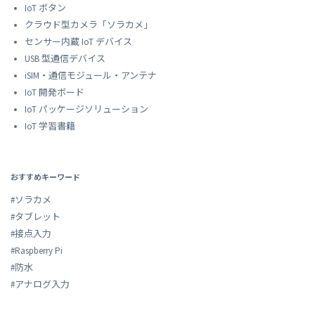
IoT ボタン
クラウド型カメラ「ソラカメ」
センサー内蔵 IoT デバイス
USB 型通信デバイス
iSIM・通信モジュール・アンテナ
IoT 開発ボード
IoT パッケージソリューション
IoT 学習書籍
おすすめキーワード
#ソラカメ
#タブレット
#接点入力
#Raspberry Pi
#防水
#アナログ入力