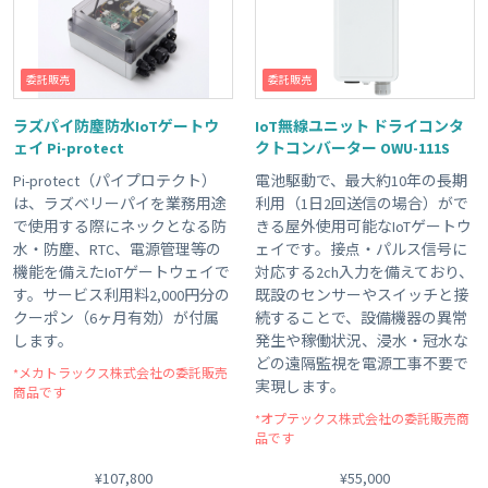
委託販売
委託販売
ラズパイ防塵防水IoTゲートウ
IoT無線ユニット ドライコンタ
ェイ Pi-protect
クトコンバーター OWU-111S
Pi-protect（パイプロテクト）
電池駆動で、最大約10年の長期
は、ラズベリーパイを業務用途
利用（1日2回送信の場合）がで
で使用する際にネックとなる防
きる屋外使用可能なIoTゲートウ
水・防塵、RTC、電源管理等の
ェイです。接点・パルス信号に
機能を備えたIoTゲートウェイで
対応する2ch入力を備えており、
す。サービス利用料2,000円分の
既設のセンサーやスイッチと接
クーポン（6ヶ月有効）が付属
続することで、設備機器の異常
します。
発生や稼働状況、浸水・冠水な
どの遠隔監視を電源工事不要で
*メカトラックス株式会社の委託販売
実現します。
商品です
*オプテックス株式会社の委託販売商
品です
¥107,800
¥55,000