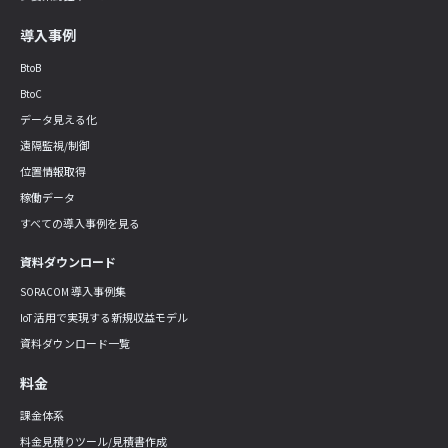
導入事例
BtoB
BtoC
データ見える化
遠隔監視/制御
位置情報取得
稼働データ
すべての導入事例を見る
資料ダウンロード
SORACOM 導入事例集
IoT 活用で実現する新規収益モデル
資料ダウンロード一覧
料金
課金体系
料金見積りツール/見積書作成