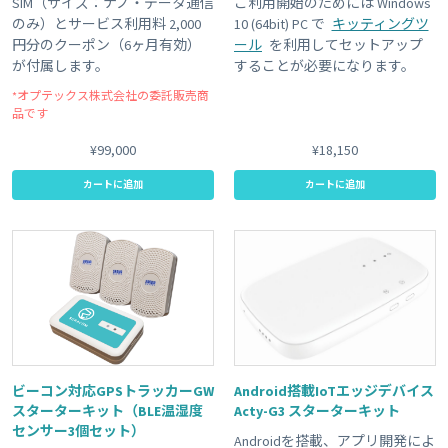
SIM（サイズ：ナノ・データ通信
ご利用開始のためには Windows
のみ）とサービス利用料 2,000
10 (64bit) PC で
キッティングツ
円分のクーポン（6ヶ月有効）
ール
を利用してセットアップ
が付属します。
することが必要になります。
*オプテックス株式会社の委託販売商
品です
¥99,000
¥18,150
カートに追加
カートに追加
ビーコン対応GPSトラッカーGW
Android搭載IoTエッジデバイス
スターターキット（BLE温湿度
Acty-G3 スターターキット
センサー3個セット）
Androidを搭載、アプリ開発によ