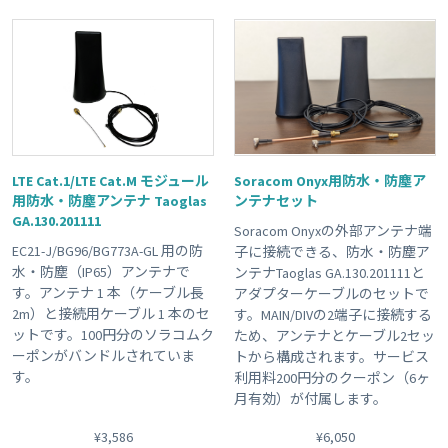
LTE Cat.1/LTE Cat.M モジュール
Soracom Onyx用防水・防塵ア
用防水・防塵アンテナ Taoglas
ンテナセット
GA.130.201111
Soracom Onyxの外部アンテナ端
EC21-J/BG96/BG773A-GL 用の防
子に接続できる、防水・防塵ア
水・防塵（IP65）アンテナで
ンテナTaoglas GA.130.201111と
す。アンテナ 1 本（ケーブル長
アダプターケーブルのセットで
2m）と接続用ケーブル 1 本のセ
す。MAIN/DIVの2端子に接続する
ットです。100円分のソラコムク
ため、アンテナとケーブル2セッ
ーポンがバンドルされていま
トから構成されます。サービス
す。
利用料200円分のクーポン（6ヶ
月有効）が付属します。
¥3,586
¥6,050