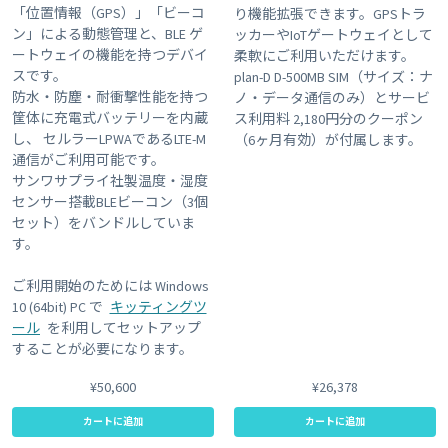
「位置情報（GPS）」「ビーコ
り機能拡張できます。GPSトラ
ン」による動態管理と、BLE ゲ
ッカーやIoTゲートウェイとして
ートウェイの機能を持つデバイ
柔軟にご利用いただけます。
スです。
plan-D D-500MB SIM（サイズ：ナ
防水・防塵・耐衝撃性能を持つ
ノ・データ通信のみ）とサービ
筐体に充電式バッテリーを内蔵
ス利用料 2,180円分のクーポン
し、 セルラーLPWAであるLTE-M
（6ヶ月有効）が付属します。
通信がご利用可能です。
サンワサプライ社製温度・湿度
センサー搭載BLEビーコン（3個
セット）をバンドルしていま
す。
ご利用開始のためには Windows
10 (64bit) PC で
キッティングツ
ール
を利用してセットアップ
することが必要になります。
¥50,600
¥26,378
カートに追加
カートに追加