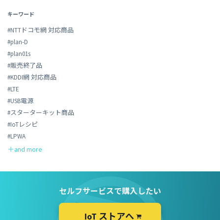
キーワード
#NTTドコモ網 対応商品
#plan-D
#plan01s
#販売終了品
#KDDI網 対応商品
#LTE
#USB電源
#スターターキット商品
#IoTレシピ
#LPWA
セルフサービスで購入したい
IoT ストアへ