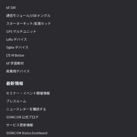
IoT SIM
通信モジュール/USB ドングル
スターターキット/拡張セット
GPS マルチユニット
LoRa デバイス
Sigfox デバイス
LTE-M Button
IoT 学習教材
産業用デバイス
最新情報
セミナー・イベント開催情報
プレスルーム
ニュースレターを購読する
SORACOM 公式ブログ
サービス更新情報
SORACOM Status Dashboard