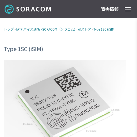
障害情報
製品
事例
料金
ドキュメント
導入支援
IoTストア
最新情報
トップ
»
IoTデバイス通販 - SORACOM（ソラコム）IoTストア
»
Type 1SC (iSIM)
Type 1SC (iSIM)