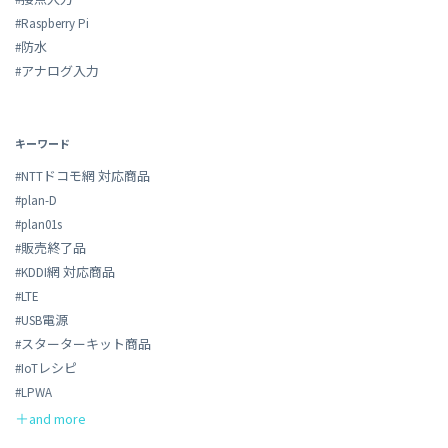
#Raspberry Pi
#防水
#アナログ入力
キーワード
#NTTドコモ網 対応商品
#plan-D
#plan01s
#販売終了品
#KDDI網 対応商品
#LTE
#USB電源
#スターターキット商品
#IoTレシピ
#LPWA