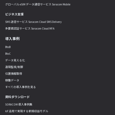
グローバル eSIM データ通信サービス Soracom Mobile
ビジネス支援
SMS 送信サービス Soracom Cloud SMS Delivery
多要素認証サービス Soracom Cloud MFA
導入事例
BtoB
BtoC
データ見える化
遠隔監視/制御
位置情報取得
稼働データ
すべての導入事例を見る
資料ダウンロード
SORACOM 導入事例集
IoT 活用で実現する新規収益モデル