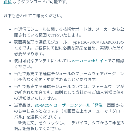
資料
よりダウンロードが可能です。
以下も合わせてご確認ください。
本通信モジュールに関する技術サポートは、メーカーから公
開されている範囲で対応いたします。
表面実装形の通信モジュール、Type 1SC-iSRCM (LBAD0XX1SC-
713) です。お客様にて他に必要な部品を含め、実装いただく
必要があります。
使用可能なアンテナについては
メーカーWebサイト
でご確認
ください。
当社で販売する通信モジュールのファームウェアバージョン
は予告なく変更・更新されることがあります。
当社で販売する通信モジュールついては、ファームウェアが
更新された場合でも、原則として当社からご購入者様に個別
の通知はいたしません。
当商品は、
SORACOM ユーザーコンソール「発注」
画面 から
のお申し込みとなります（※画面右上のメニューで「グロー
バル」を選択ください）。
「新規注文」をクリックし、「デバイス」タブからご希望の
商品を選択してください。