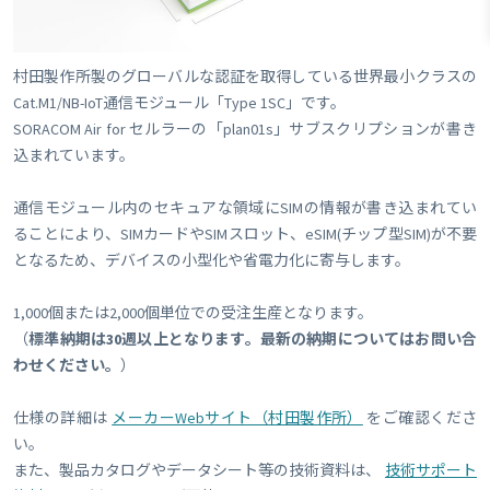
村田製作所製のグローバルな認証を取得している世界最小クラスの
Cat.M1/NB-IoT通信モジュール「Type 1SC」です。
SORACOM Air for セルラーの「plan01s」サブスクリプションが書き
込まれています。
通信モジュール内のセキュアな領域にSIMの情報が書き込まれてい
ることにより、SIMカードやSIMスロット、eSIM(チップ型SIM)が不要
となるため、デバイスの小型化や省電力化に寄与します。
1,000個または2,000個単位での受注生産となります。
（
標準納期は30週以上となります。最新の納期についてはお問い合
わせください。
）
仕様の詳細は
メーカーWebサイト（村田製作所）
をご確認くださ
い。
また、製品カタログやデータシート等の技術資料は、
技術サポート