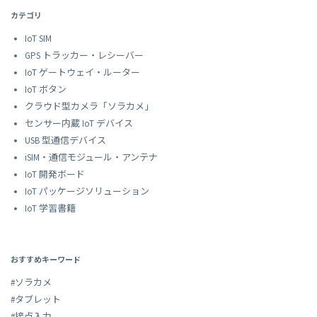
カテゴリ
IoT SIM
GPS トラッカー・レシーバー
IoT ゲートウェイ・ルーター
IoT ボタン
クラウド型カメラ「ソラカメ」
センサー内蔵 IoT デバイス
USB 型通信デバイス
iSIM・通信モジュール・アンテナ
IoT 開発ボード
IoT パッケージソリューション
IoT 学習書籍
おすすめキーワード
#ソラカメ
#タブレット
#接点入力