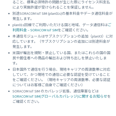
ること、標準必須特許の問題が生じた際にライセンス料支払
により実施許諾が受けられることを保証しません。
別途SORACOM IoT SIM (plan01s)の基本料金やデータ通信料金が
発生します。
plan01s回線でご利用いただける国と地域、データ通信料は
ご
利用料金 – SORACOM IoT SIM
をご確認ください。
本通信モジュールはサブスクリプションの追加（planX3）に対
応しています。（サブスクリプションの追加には別途料金が
発生します。
米国が輸出を規制・禁止している国、またはこれらの国の国
民や居住者への商品の輸出および持ち出しを禁止いたしま
す。
日本国外で通信を行う場合、現地キャリアの周波数帯に対応
していて、かつ現地での通信に必要な認証を受けていること
をご確認ください。（現地キャリアの周波数帯、必要な認証
についてはお客様ご自身でご確認ください）
SORACOM IoT SIM のカバレッジ拡張、通信障害などは
SORACOM IoT SIM(グローバルカバレッジ)に関するお知らせ
を
ご確認ください。