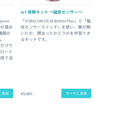
ビジネス支援
IoT 体験キット 〜磁気センサー〜
SMS 送信サービス
Soracom Cloud SMS Delivery
prise
「SORACOM LTE-M Button Plus」と「磁
多要素認証サービス
けの接点
気センサースイッチ」を使い、扉が開
Soracom Cloud MFA
ョンビルダ
種類の
いたか、閉まったかどうかを学習でき
能。
るキットです。
途だけで
実証実験(Technology preview)
フロート
応用で活
衛星メッセージングサービス
RFID 実証実験
に追加
¥9,680
カートに追加