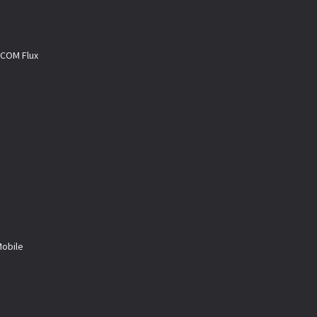
M Flux
a
bile