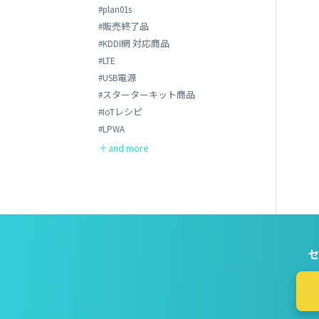
#plan01s
#販売終了品
#KDDI網 対応商品
#LTE
#USB電源
#スターターキット商品
#IoTレシピ
#LPWA
セ