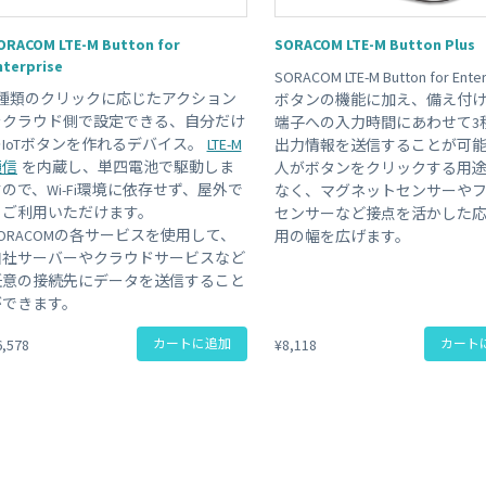
 Peek
SORACOM Lagoon
インラインプロセッシング
ORACOM LTE-M Button for
SORACOM LTE-M Button Plus
SORACOM Orbit
nterprise
メディア転送
SORACOM LTE-M Button for Enter
SORACOM Relay
3種類のクリックに応じたアクション
ボタンの機能に加え、備え付
ローコード IoT アプリケーシ
をクラウド側で設定できる、自分だけ
端子への入力時間にあわせて3
ー
のIoTボタンを作れるデバイス。
LTE-M
出力情報を送信することが可
SORACOM Flux
通信
を内蔵し、単四電池で駆動しま
人がボタンをクリックする用
データ分析基盤
ので、Wi-Fi環境に依存せず、屋外で
なく、マグネットセンサーや
SORACOM Query
もご利用いただけます。
センサーなど接点を活かした
SORACOMの各サービスを使用して、
用の幅を広げます。
自社サーバーやクラウドサービスなど
任意の接続先にデータを送信すること
ができます。
6,578
カートに追加
¥8,118
カート