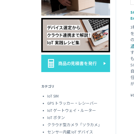
SORACOM
LTE-M Button Plus
接点端子付き IoT ボタン
S
E
す
カテゴリ
¥
IoT SIM
GPS トラッカー・レシーバー
IoT ゲートウェイ・ルーター
IoT ボタン
クラウド型カメラ「ソラカメ」
センサー内蔵 IoT デバイス