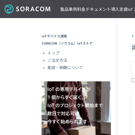
製品
事例
料金
ドキュメント
導入支援
Io
コネクティビティ
導入事例
パートナーの支援を受ける
IoT ストア
ネットワー
課金体系
SORACOM ユーザーサイト
セミナー・イベント開催情報
IoTデバイス通販
ト
料金見積りツール/見積書作成
ガイドライン
プレスルーム
SORACOM Air for セルラー
B to B
ソラコムのパートナーとは
SORACOM IoT ストア
専用ネ
SORACOM（ソラコム）IoTストア
前払いクーポン
リファレンスアーキテクチャ
ニュースレターを購読する
VPG
セキュアリンクサービス
B to C
デバイスパートナー
IoT レシピ
トップ
請求書払いのご申請
IoTレシピ
SORACOM 公式ブログ
プライ
SORACOM Arc
データ見える化
インテグレーションパートナー
ご注文方法
ご注文方法
SORACOM
サービス更新情報
遠隔監視/制御
ソリューションパートナー
配送について
配送・納期について
専用線
SORACOM Status Dashboard
位置情報取得
テクノロジーパートナー
見積書作成
SORACOM
デバイス
稼働データ
仮想専
SORACOM 認定デバイス
SORACOM
すべての導入事例を見る
ソラコムのパートナーになる
おすすめの IoT デバイス
動作確認済みモジュール一覧
デバイ
SORACOM
パートナープログラムについて
ビーコン対応 GPS トラッカー GW
透過型
1台で GPS と BLE ゲートウェイの2役
SORACOM
GPS マルチユニット
オンデ
おてがる可視化デバイス
SORACOM
LTE-M Button for Enterprise
オンデ
クラウド接続 IoT ボタン