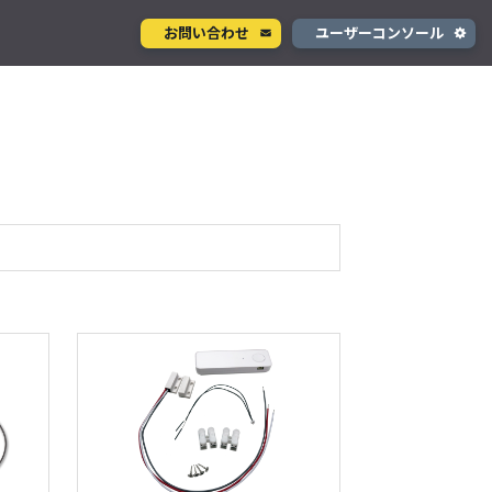
お問い合わせ
ユーザーコンソール
クラウド型カメラサービス
ページ
ント
ソラカメ
手軽に始められるクラウド型カメラ
デル
テナ
を推進
生成 AI サービス
支援
Wisora
プタ
業務支援のための生成 AI ボットサービス
#スターターキット商品
#plan-KM1
対応商品
#レビュー
Clear All
コンシューマサービス
グローバルeSIMデータ通信サービス
」
Soracom Mobile