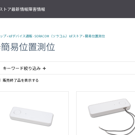
T ストア
最新情報
障害情報
クサービス
アプリケーションサービス
資料ダウンロード
ソラコムの支援を受ける
IoTストア 商品カテゴリ
資料ダウンロード一覧
株式会社ソラコム Facebook 
ップ
»
IoTデバイス通販 - SORACOM（ソラコム）IoTストア
»
簡易位置測位
IoT の基礎知識
ソラコム公式 Twitter アカウ
ットワークゲートウェイ
データ転送支援
SORACOM 導入事例集
SORACOM はじめてサポート
IoT SIM
#簡易位置測位
SORACOM YouTube チャンネル
SORACOM Beam
IoT プロジェクトの“壁打ち”支援
IoT活用で実現する新規収益モ
組込み通信モジュール・アン
SORACOM ユーザーグループ
ベート接続
認証サービス
プロフェッショナルサービス
資料ダウンロード一覧
USB 型通信デバイス
 Canal
SORACOM Endorse
お客様と一緒に IoT プロジェクト
企業情報
IoT ゲートウェイ・ルーター
接続
キーワード絞り込み
クラウドリソースアダプタ
エンジニアリングサービス
センサー内蔵 IoT デバイス
 Direct
SORACOM Funnel
デバイス開発～量産のプロセスを
IoT エッジカメラ
用線接続
販売終了品を表示する
クラウドファンクションアダ
#IoTボタン
#簡易位置測位
#LPWA
#IoTレシピ
#LTE-M
 Door
SORACOM Funk
GPS トラッカー
ソラコムのサポート
スLAN接続
データ収集・蓄積
IoT パッケージソリューション
#磁気センサー
#接点入力
#ボタン
#乾電池
#KDDI網 
 Gate
SORACOM Harvest
IoT ボタン
サポートプラン
トラフィック処理
デバイス管理
IoT 開発ボード
診断機能
 Junction
SORACOM Inventory
クラウド型カメラ「ソラカメ
監査ログ
マンドリモートアクセス
セキュアプロビジョニング
IoT 学習書籍
 Napter
SORACOM Krypton
マンドパケットキャプチャ
ダッシュボード作成/共有