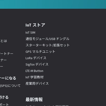
IoT ストア
IoT SIM
通信モジュール/USB ドングル
ーとは
スターターキット/拡張セット
GPS マルチユニット
パートナー
LoRa デバイス
トナー
Sigfox デバイス
ナー
LTE-M Button
IoT 学習教材
ナーになる
産業用デバイス
SPS)について
受ける
最新情報
サポート