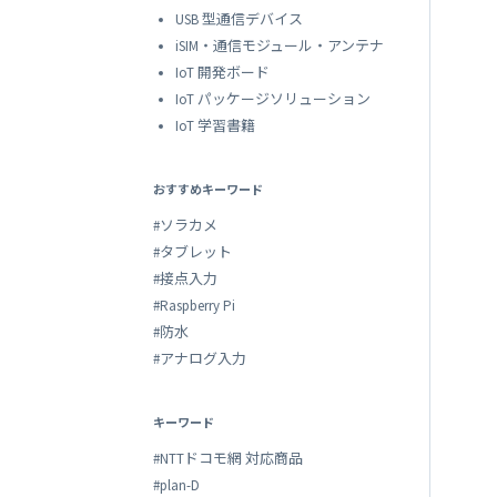
USB 型通信デバイス
iSIM・通信モジュール・アンテナ
IoT 開発ボード
IoT パッケージソリューション
IoT 学習書籍
おすすめキーワード
#ソラカメ
#タブレット
#接点入力
#Raspberry Pi
#防水
#アナログ入力
キーワード
#NTTドコモ網 対応商品
#plan-D