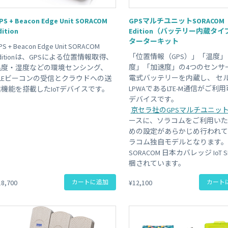
 Peek
SORACOM Lagoon
#plan-D
#plan01s-LDV
#3G
#レビュー
#sigfox
#GPS
インラインプロセッシング
PS + Beacon Edge Unit SORACOM
GPSマルチユニットSORACOM
SORACOM Orbit
dition
Edition（バッテリー内蔵タ
メディア転送
ターターキット
SORACOM Relay
PS + Beacon Edge Unit SORACOM
ローコード IoT アプリケーシ
「位置情報（GPS）」「温度」
ditionは、GPSによる位置情報取得、
ー
度」「加速度」の4つのセンサ
温度・湿度などの環境センシング、
SORACOM Flux
電式バッテリーを内蔵し、 セ
BLEビーコンの受信とクラウドへの送
データ分析基盤
LPWAであるLTE-M通信がご利
信機能を搭載したIoTデバイスです。
SORACOM Query
デバイスです。
京セラ社のGPSマルチユニッ
ースに、ソラコムをご利用い
めの設定があらかじめ行われ
ラコム独自モデルとなります。
SORACOM 日本カバレッジ IoT S
梱されています。
18,700
カートに追加
¥12,100
カート