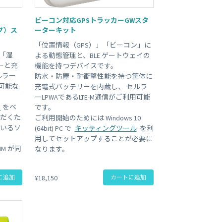
ビジネス支援
Clear All
ビーコン対応GPSトラッカーGWスタ
SMS 送信サービス
Soracom Cloud SMS Delivery
イプ）ス
ーターキット
多要素認証サービス
「位置情報（GPS）」「ビーコン」に
Soracom Cloud MFA
ョンビルダ
「湿
よる動態管理と、BLE ゲートウェイの
ーと充
機能を持つデバイスです。
ルラー
防水・防塵・耐衝撃性能を持つ筐体に
実証実験(Technology preview)
用可能な
充電式バッテリーを内蔵し、 セルラ
ーLPWAであるLTE-M通信がご利用可能
衛星メッセージングサービス
RFID 実証実験
ト
をベ
です。
ただくた
ご利用開始のためには Windows 10
ているソ
(64bit) PC で
キッティングツール
を利
用してセットアップすることが必要に
IM が同
なります。
に追加
¥18,150
カートに追加