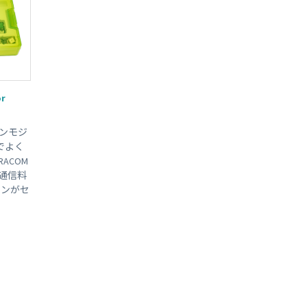
r
コンモジ
oTでよく
ACOM
ータ通信料
ポンがセ