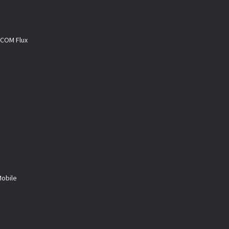
M Flux
a
bile