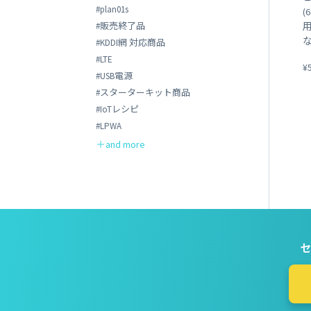
#plan01s
(
#販売終了品
#KDDI網 対応商品
#LTE
¥
#USB電源
#スターターキット商品
#IoTレシピ
#LPWA
セ