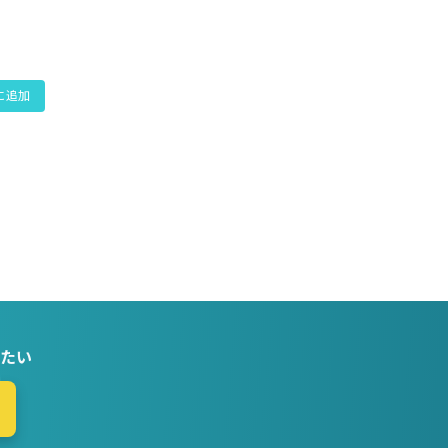
に追加
たい