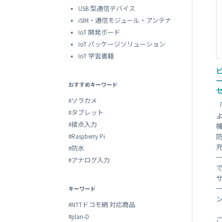
USB 型通信デバイス
iSIM・通信モジュール・アンテナ
IoT 開発ボード
IoT パッケージソリューション
IoT 学習書籍
おすすめキーワード
#ソラカメ
#タブレット
#接点入力
#Raspberry Pi
#防水
ー
#アナログ入力
キーワード
#NTTドコモ網 対応商品
#plan-D
ご