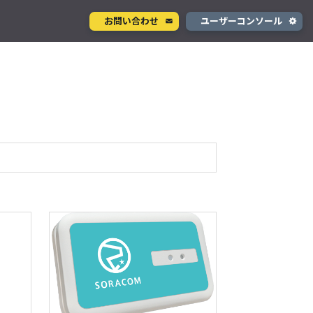
お問い合わせ
ユーザーコンソール
クラウド型カメラサービス
ページ
ント
ソラカメ
手軽に始められるクラウド型カメラ
デル
テナ
を推進
生成 AI サービス
支援
Wisora
プタ
業務支援のための生成 AI ボットサービス
塵
#ACアダプタ
#照度センサー
Tドコモ網 対応商品
#気圧センサー
コンシューマサービス
サー
#LTE-M
#スターターキット商品
グローバルeSIMデータ通信サービス
」
ン
#planX1
#販売終了品
#Wi-Fi
Soracom Mobile
込み
#USB電源
#KDDI網 対応商品