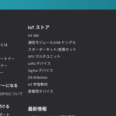
IoT ストア
IoT SIM
通信モジュール/USB ドングル
ーとは
スターターキット/拡張セット
GPS マルチユニット
パートナー
LoRa デバイス
トナー
Sigfox デバイス
ナー
LTE-M Button
IoT 学習教材
ナーになる
産業用デバイス
SPS)について
受ける
最新情報
サポート