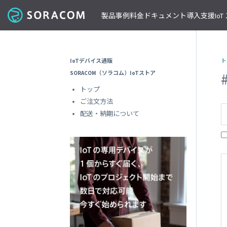
製品
事例
料金
ドキュメント
導入支援
Io
コネクティビティ
導入事例
パートナーの支援を受ける
IoT ストア
ネットワー
課金体系
SORACOM ユーザーサイト
セミナー・イベント開催情報
IoTデバイス通販
ト
料金見積りツール/見積書作成
ガイドライン
プレスルーム
SORACOM Air for セルラー
B to B
ソラコムのパートナーとは
SORACOM IoT ストア
専用ネ
SORACOM（ソラコム）IoTストア
前払いクーポン
リファレンスアーキテクチャ
ニュースレターを購読する
VPG
セキュアリンクサービス
B to C
デバイスパートナー
IoT レシピ
トップ
請求書払いのご申請
IoTレシピ
SORACOM 公式ブログ
プライ
SORACOM Arc
データ見える化
インテグレーションパートナー
ご注文方法
ご注文方法
SORACOM
サービス更新情報
遠隔監視/制御
ソリューションパートナー
配送について
配送・納期について
専用線
SORACOM Status Dashboard
位置情報取得
テクノロジーパートナー
見積書作成
SORACOM
デバイス
稼働データ
仮想専
SORACOM 認定デバイス
SORACOM
すべての導入事例を見る
ソラコムのパートナーになる
おすすめの IoT デバイス
動作確認済みモジュール一覧
デバイ
SORACOM
パートナープログラムについて
ビーコン対応 GPS トラッカー GW
透過型
1台で GPS と BLE ゲートウェイの2役
SORACOM
GPS マルチユニット
オンデ
おてがる可視化デバイス
SORACOM
LTE-M Button for Enterprise
オンデ
クラウド接続 IoT ボタン