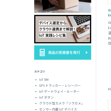
SORACOM
LTE-M Button Plus
接点端子付き IoT ボタン
G
E
G
E
カテゴリ
IoT SIM
GPS トラッカー・レシーバー
¥
IoT ゲートウェイ・ルーター
IoT ボタン
クラウド型カメラ「ソラカメ」
センサー内蔵 IoT デバイス