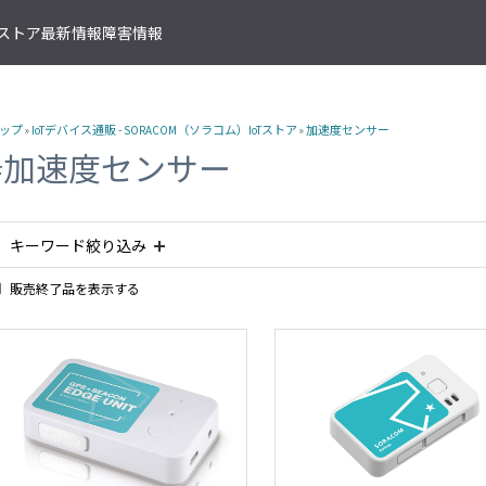
T ストア
最新情報
障害情報
クサービス
アプリケーションサービス
資料ダウンロード
ソラコムの支援を受ける
IoTストア 商品カテゴリ
資料ダウンロード一覧
株式会社ソラコム Facebook 
ップ
»
IoTデバイス通販 - SORACOM（ソラコム）IoTストア
»
加速度センサー
IoT の基礎知識
ソラコム公式 Twitter アカウ
ットワークゲートウェイ
データ転送支援
SORACOM 導入事例集
SORACOM はじめてサポート
IoT SIM
#加速度センサー
SORACOM YouTube チャンネル
SORACOM Beam
IoT プロジェクトの“壁打ち”支援
IoT活用で実現する新規収益モ
組込み通信モジュール・アン
SORACOM ユーザーグループ
ベート接続
認証サービス
プロフェッショナルサービス
資料ダウンロード一覧
USB 型通信デバイス
 Canal
SORACOM Endorse
お客様と一緒に IoT プロジェクト
企業情報
IoT ゲートウェイ・ルーター
接続
キーワード絞り込み
クラウドリソースアダプタ
エンジニアリングサービス
センサー内蔵 IoT デバイス
 Direct
SORACOM Funnel
デバイス開発～量産のプロセスを
IoT エッジカメラ
用線接続
販売終了品を表示する
クラウドファンクションアダ
#planX2
#planX3
#plan-K2
#タブレット
#防水
#防
 Door
SORACOM Funk
GPS トラッカー
ソラコムのサポート
スLAN接続
データ収集・蓄積
IoT パッケージソリューション
#plan-K
#LPWA
#planP1
#電池内蔵
#カメラ
#NT
 Gate
SORACOM Harvest
IoT ボタン
サポートプラン
トラフィック処理
デバイス管理
#ソフトバンク網 対応商品
#plan01s
#IoTレシピ
#加速度セン
IoT 開発ボード
診断機能
 Junction
SORACOM Inventory
クラウド型カメラ「ソラカメ
#plan-KM1
#磁気センサー
#超音波センサー
#LTE
#ボタ
監査ログ
マンドリモートアクセス
セキュアプロビジョニング
IoT 学習書籍
 Napter
SORACOM Krypton
#ゲートウェイ
#plan-DU
#温度センサー
#ブザー
#組み
マンドパケットキャプチャ
ダッシュボード作成/共有