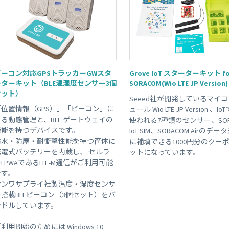
ビーコン対応GPSトラッカーGWスタ
Grove IoT スターターキット fo
ーターキット（BLE温湿度センサー3個
SORACOM(Wio LTE JP Version)
セット）
Seeed社が開発しているマイ
「位置情報（GPS）」「ビーコン」に
ュール Wio LTE JP Version 、I
よる動態管理と、BLE ゲートウェイの
使われる7種類のセンサー、SOR
機能を持つデバイスです。
IoT SIM、SORACOM Airのデ
防水・防塵・耐衝撃性能を持つ筐体に
に補填できる1000円分のクー
充電式バッテリーを内蔵し、 セルラ
ットになっています。
LPWAであるLTE-M通信がご利用可能
です。
サンワサプライ社製温度・湿度センサ
ー搭載BLEビーコン（3個セット）をバ
ンドルしています。
利用開始のためには Windows 10