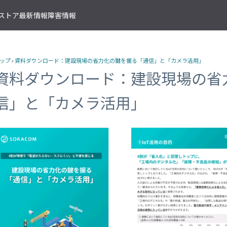
T ストア
最新情報
障害情報
クサービス
アプリケーションサービス
資料ダウンロード
ソラコムの支援を受ける
IoTストア 商品カテゴリ
資料ダウンロード一覧
株式会社ソラコム Facebook 
ップ
»
資料ダウンロード：建設現場の省力化の鍵を握る「通信」と「カメラ活用」
IoT の基礎知識
ソラコム公式 Twitter アカウ
ットワークゲートウェイ
データ転送支援
SORACOM 導入事例集
SORACOM はじめてサポート
IoT SIM
資料ダウンロード：建設現場の省
SORACOM YouTube チャンネル
SORACOM Beam
IoT プロジェクトの“壁打ち”支援
IoT活用で実現する新規収益モ
組込み通信モジュール・アン
SORACOM ユーザーグループ
ベート接続
認証サービス
プロフェッショナルサービス
資料ダウンロード一覧
USB 型通信デバイス
信」と「カメラ活用」
 Canal
SORACOM Endorse
お客様と一緒に IoT プロジェクト
企業情報
IoT ゲートウェイ・ルーター
接続
クラウドリソースアダプタ
エンジニアリングサービス
センサー内蔵 IoT デバイス
 Direct
SORACOM Funnel
デバイス開発～量産のプロセスを
IoT エッジカメラ
用線接続
クラウドファンクションアダ
 Door
SORACOM Funk
GPS トラッカー
ソラコムのサポート
スLAN接続
データ収集・蓄積
IoT パッケージソリューション
 Gate
SORACOM Harvest
IoT ボタン
サポートプラン
トラフィック処理
デバイス管理
IoT 開発ボード
診断機能
 Junction
SORACOM Inventory
クラウド型カメラ「ソラカメ
監査ログ
マンドリモートアクセス
セキュアプロビジョニング
IoT 学習書籍
 Napter
SORACOM Krypton
マンドパケットキャプチャ
ダッシュボード作成/共有