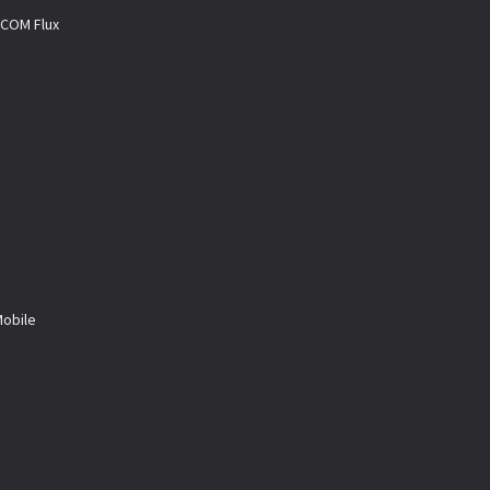
M Flux
a
bile