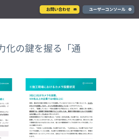
お問い合わせ
ユーザーコンソール
クラウド型カメラサービス
ページ
ント
ソラカメ
力化の鍵を握る「通
手軽に始められるクラウド型カメラ
デル
テナ
を推進
生成 AI サービス
支援
Wisora
プタ
業務支援のための生成 AI ボットサービス
コンシューマサービス
グローバルeSIMデータ通信サービス
」
Soracom Mobile