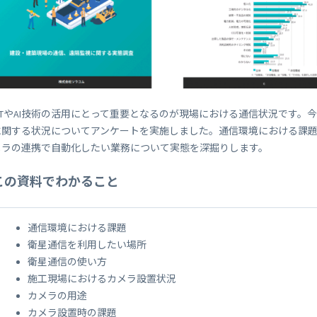
 Peek
SORACOM Lagoon
インラインプロセッシング
SORACOM Orbit
メディア転送
SORACOM Relay
ローコード IoT アプリケーシ
ー
SORACOM Flux
IoTやAI技術の活用にとって重要となるのが現場における通信状況です
データ分析基盤
SORACOM Query
に関する状況についてアンケートを実施しました。通信環境における課題
メラの連携で自動化したい業務について実態を深掘りします。
この資料でわかること
通信環境における課題
衛星通信を利用したい場所
衛星通信の使い方
施工現場におけるカメラ設置状況
カメラの用途
カメラ設置時の課題