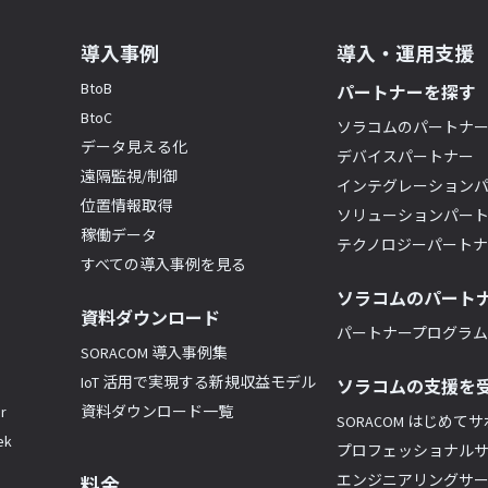
導入事例
導入・運用支援
BtoB
パートナーを探す
BtoC
ソラコムのパートナ
データ見える化
デバイスパートナー
遠隔監視/制御
インテグレーション
位置情報取得
ソリューションパー
稼働データ
テクノロジーパート
すべての導入事例を見る
ソラコムのパート
資料ダウンロード
パートナープログラム(
SORACOM 導入事例集
IoT 活用で実現する新規収益モデル
ソラコムの支援を
r
資料ダウンロード一覧
SORACOM はじめて
k
プロフェッショナル
エンジニアリングサ
料金