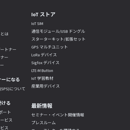
IoT ストア
IoT SIM
通信モジュール/USB ドングル
ーとは
スターターキット/拡張セット
GPS マルチユニット
パートナー
LoRa デバイス
トナー
Sigfox デバイス
ナー
LTE-M Button
IoT 学習教材
ナーになる
産業用デバイス
SPS)について
受ける
最新情報
サポート
セミナー・イベント開催情報
サービス
プレスルーム
ービス