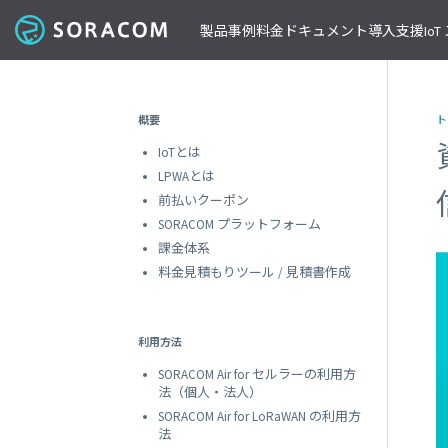
製品
事例
料金
ドキュメント
導入支援
Io
コネクティビティ
導入事例
パートナーの支援を受ける
IoT ストア
ネットワー
課金体系
SORACOM ユーザーサイト
セミナー・イベント開催情報
概要
ト
料金見積りツール/見積書作成
ガイドライン
プレスルーム
SORACOM Air for セルラー
B to B
ソラコムのパートナーとは
SORACOM IoT ストア
専用ネ
IoTとは
前払いクーポン
リファレンスアーキテクチャ
ニュースレターを購読する
VPG
セキュアリンクサービス
B to C
デバイスパートナー
IoT レシピ
LPWAとは
請求書払いのご申請
IoTレシピ
SORACOM 公式ブログ
プライ
SORACOM Arc
データ見える化
インテグレーションパートナー
ご注文方法
前払いクーポン
SORACOM
サービス更新情報
遠隔監視/制御
ソリューションパートナー
配送について
SORACOM プラットフォーム
専用線
SORACOM Status Dashboard
位置情報取得
テクノロジーパートナー
見積書作成
SORACOM
デバイス
課金体系
稼働データ
仮想専
料金見積もりツール / 見積書作成
SORACOM 認定デバイス
SORACOM
すべての導入事例を見る
ソラコムのパートナーになる
おすすめの IoT デバイス
動作確認済みモジュール一覧
デバイ
SORACOM
パートナープログラムについて
ビーコン対応 GPS トラッカー GW
利用方法
透過型
1台で GPS と BLE ゲートウェイの2役
SORACOM
SORACOM Air for セルラーの利用方
GPS マルチユニット
オンデ
法（個人・法人）
おてがる可視化デバイス
SORACOM
SORACOM Air for LoRaWAN の利用方
LTE-M Button for Enterprise
オンデ
法
クラウド接続 IoT ボタン