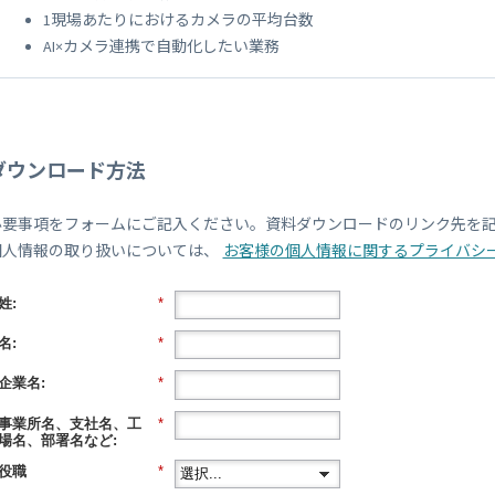
1現場あたりにおけるカメラの平均台数
AI×カメラ連携で自動化したい業務
ダウンロード方法
必要事項をフォームにご記入ください。資料ダウンロードのリンク先を
個人情報の取り扱いについては、
お客様の個人情報に関するプライバシ
姓:
*
名:
*
企業名:
*
事業所名、支社名、工
*
場名、部署名など:
役職
*