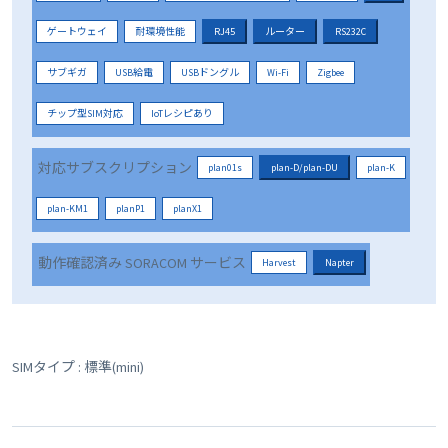
ゲートウェイ
耐環境性能
RJ45
ルーター
RS232C
サブギガ
USB給電
USBドングル
Wi-Fi
Zigbee
チップ型SIM対応
IoTレシピあり
対応サブスクリプション
plan01s
plan-D/plan-DU
plan-K
plan-KM1
planP1
planX1
動作確認済み SORACOM サービス
Harvest
Napter
SIMタイプ : 標準(mini)