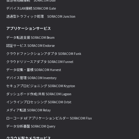
仮想専用線接続 SORACOM Door
デバイスLAN接続 SORACOM Gate
透過型トラフィック処理 SORACOM Junction
アプリケーションサービス
データ転送支援 SORACOM Beam
認証サービス SORACOM Endorse
クラウドファンクションアダプタ SORACOM Funk
クラウドリソースアダプタ SORACOM Funnel
データ収集・蓄積 SORACOM Harvest
デバイス管理 SORACOM Inventory
セキュアプロビジョニング SORACOM Krypton
ダッシュボード作成/共有 SORACOM Lagoon
インラインプロセッシング SORACOM Orbit
メディア転送 SORACOM Relay
ローコード IoT アプリケーションビルダー SORACOM Flux
データ分析基盤 SORACOM Query
クラウド型カメラサービス