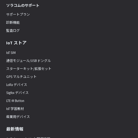
ソラコムのサポート
サポートプラン
診断機能
監査ログ
IoT ストア
IoT SIM
通信モジュール/USB ドングル
スターターキット/拡張セット
GPS マルチユニット
LoRa デバイス
Sigfox デバイス
LTE-M Button
IoT 学習教材
産業用デバイス
最新情報