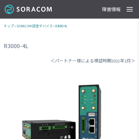
障害情報
製品
事例
料金
ドキュメント
導入支援
IoTストア
最新情報
トップ
»
SORACOM 認定デバイス
»
R3000-4L
R3000-4L
＜パートナー様による検証時期2021年2月＞