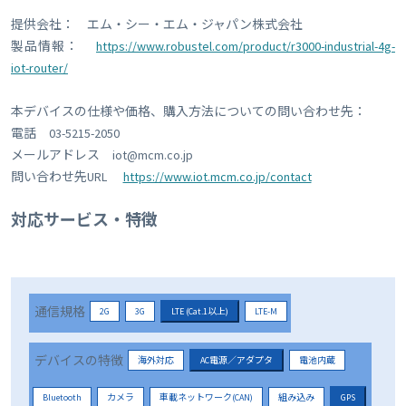
提供会社： エム・シー・エム・ジャパン株式会社
製品情報：
https://www.robustel.com/product/r3000-industrial-4g-
iot-router/
本デバイスの仕様や価格、購入方法についての問い合わせ先：
電話 03-5215-2050
メールアドレス iot@mcm.co.jp
問い合わせ先URL
https://www.iot.mcm.co.jp/contact
対応サービス・特徴
通信規格
2G
3G
LTE (Cat.1以上)
LTE-M
デバイスの特徴
海外対応
AC電源／アダプタ
電池内蔵
Bluetooth
カメラ
車載ネットワーク(CAN)
組み込み
GPS