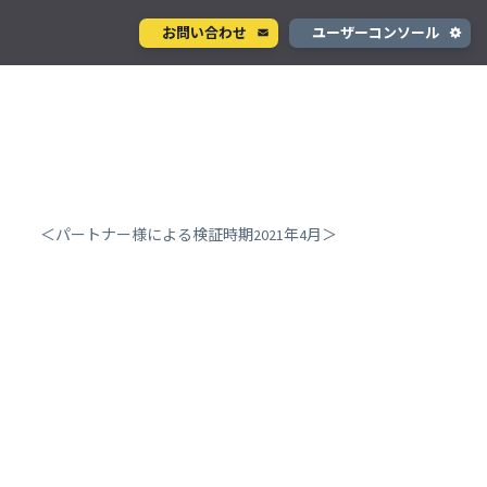
お問い合わせ
ユーザーコンソール
クラウド型カメラサービス
ページ
ント
ソラカメ
手軽に始められるクラウド型カメラ
デル
テナ
を推進
＜パートナー様による検証時期2021年4月＞
生成 AI サービス
支援
Wisora
プタ
業務支援のための生成 AI ボットサービス
コンシューマサービス
グローバルeSIMデータ通信サービス
」
Soracom Mobile