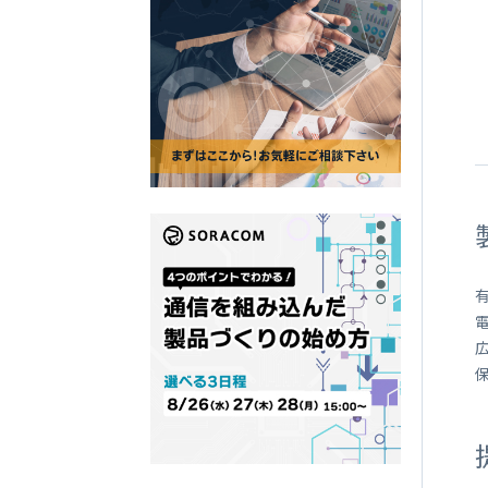
SORACOM
LTE-M Button Plus
接点端子付き IoT ボタン
有