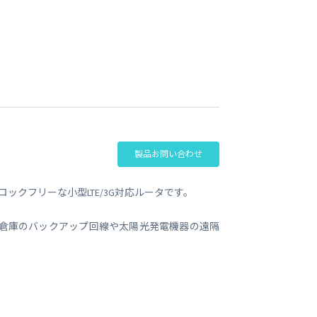
ビジネス支援
SMS 送信サービス
Soracom Cloud SMS Delivery
多要素認証サービス
Soracom Cloud MFA
ョンビルダ
実証実験(Technology preview)
衛星メッセージングサービス
RFID 実証実験
製品お問い合わせ
のSIMロックフリーな小型LTE/3G対応ルータです。
流倉庫のバックアップ回線や太陽光発電機器の遠隔