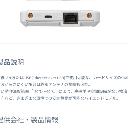
 Peek
SORACOM Lagoon
インラインプロセッシング
SORACOM Orbit
メディア転送
SORACOM Relay
ローコード IoT アプリケーシ
ー
SORACOM Flux
データ分析基盤
SORACOM Query
製品説明
線LAN または USB(Ethernet over USB)で使用可能な、カードサイズ
電波が届きにくい場合は外部アンテナの接続も可能。
広い動作温度範囲「-20℃～60℃」により、寒冷地や空調設備がない物
保守など、さまざまな環境での安定稼働が可能なハイエンドモデル。
提供会社・製品情報