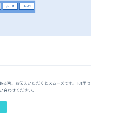
planP1
planX1
である旨、お伝えいただくとスムーズです。 IoT用セ
い合わせください。