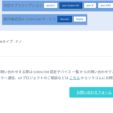
対応サブスクリプション
plan01s
plan-D/plan-DU
plan-K
plan-KM1
動作確認済み SORACOM サービス
Harvest
Napter
IMタイプ : ナノ
お問い合わせする際は SORACOM 認定デバイス 一覧 からの問い合わせ
ルラー通信、IoTプロジェクトのご相談などは
こちら
からソラコムにお問
お問い合わせフォーム