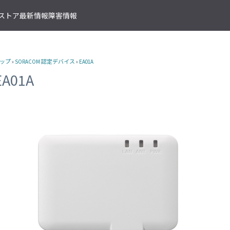
T ストア
最新情報
障害情報
クサービス
アプリケーションサービス
資料ダウンロード
ソラコムの支援を受ける
IoTストア 商品カテゴリ
資料ダウンロード一覧
株式会社ソラコム Facebook 
ップ
»
SORACOM 認定デバイス
»
EA01A
IoT の基礎知識
ソラコム公式 Twitter アカウ
ットワークゲートウェイ
データ転送支援
SORACOM 導入事例集
SORACOM はじめてサポート
IoT SIM
EA01A
SORACOM YouTube チャンネル
SORACOM Beam
IoT プロジェクトの“壁打ち”支援
IoT活用で実現する新規収益モ
組込み通信モジュール・アン
SORACOM ユーザーグループ
ベート接続
認証サービス
プロフェッショナルサービス
資料ダウンロード一覧
USB 型通信デバイス
 Canal
SORACOM Endorse
お客様と一緒に IoT プロジェクト
企業情報
IoT ゲートウェイ・ルーター
接続
クラウドリソースアダプタ
エンジニアリングサービス
センサー内蔵 IoT デバイス
 Direct
SORACOM Funnel
デバイス開発～量産のプロセスを
IoT エッジカメラ
用線接続
クラウドファンクションアダ
 Door
SORACOM Funk
GPS トラッカー
ソラコムのサポート
スLAN接続
データ収集・蓄積
IoT パッケージソリューション
 Gate
SORACOM Harvest
IoT ボタン
サポートプラン
トラフィック処理
デバイス管理
IoT 開発ボード
診断機能
 Junction
SORACOM Inventory
クラウド型カメラ「ソラカメ
監査ログ
マンドリモートアクセス
セキュアプロビジョニング
IoT 学習書籍
 Napter
SORACOM Krypton
マンドパケットキャプチャ
ダッシュボード作成/共有