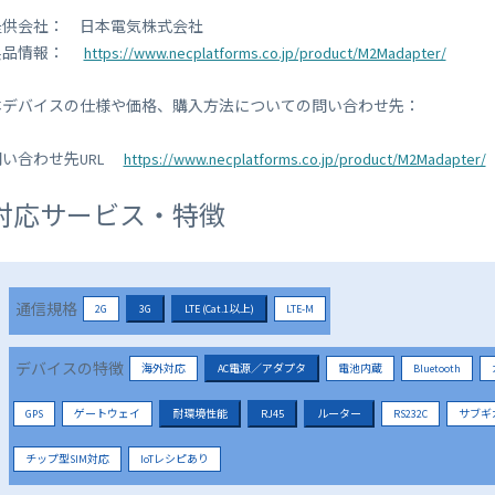
提供会社： 日本電気株式会社
製品情報：
https://www.necplatforms.co.jp/product/M2Madapter/
本デバイスの仕様や価格、購入方法についての問い合わせ先：
問い合わせ先URL
https://www.necplatforms.co.jp/product/M2Madapter/
対応サービス・特徴
通信規格
2G
3G
LTE (Cat.1以上)
LTE-M
デバイスの特徴
海外対応
AC電源／アダプタ
電池内蔵
Bluetooth
GPS
ゲートウェイ
耐環境性能
RJ45
ルーター
RS232C
サブギ
チップ型SIM対応
IoTレシピあり