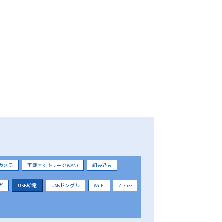
カメラ
車載ネットワーク(CAN)
組み込み
ガ
USB給電
USBドングル
Wi-Fi
Zigbee