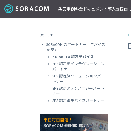
製品
事例
料金
ドキュメント
導入支援
Io
コネクティビティ
導入事例
パートナーの支援を受ける
IoT ストア
ネットワー
課金体系
SORACOM ユーザーサイト
セミナー・イベント開催情報
パートナー
ト
料金見積りツール/見積書作成
ガイドライン
プレスルーム
SORACOM Air for セルラー
B to B
ソラコムのパートナーとは
SORACOM IoT ストア
専用ネ
SORACOM のパートナー、デバイス
前払いクーポン
リファレンスアーキテクチャ
ニュースレターを購読する
VPG
セキュアリンクサービス
B to C
デバイスパートナー
IoT レシピ
を探す
請求書払いのご申請
IoTレシピ
SORACOM 公式ブログ
プライ
SORACOM Arc
データ見える化
インテグレーションパートナー
ご注文方法
SORACOM 認定デバイス
SORACOM
サービス更新情報
遠隔監視/制御
ソリューションパートナー
配送について
SPS 認定済インテグレーション
専用線
SORACOM Status Dashboard
パートナー
位置情報取得
テクノロジーパートナー
見積書作成
SORACOM
デバイス
SPS 認定済ソリューションパー
稼働データ
仮想専
トナー
SORACOM 認定デバイス
SORACOM
すべての導入事例を見る
SPS 認定済テクノロジーパート
ソラコムのパートナーになる
おすすめの IoT デバイス
動作確認済みモジュール一覧
デバイ
ナー
SORACOM
パートナープログラムについて
ビーコン対応 GPS トラッカー GW
SPS 認定済デバイスパートナー
透過型
1台で GPS と BLE ゲートウェイの2役
SORACOM
GPS マルチユニット
オンデ
おてがる可視化デバイス
SORACOM
LTE-M Button for Enterprise
オンデ
クラウド接続 IoT ボタン