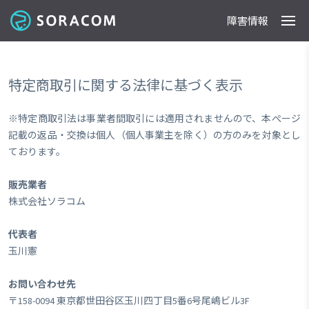
障害情報
製品
事例
料金
ドキュメント
導入支援
IoTストア
最新情報
特定商取引に関する法律に基づく表示
※特定商取引法は事業者間取引には適用されませんので、本ぺージ
記載の返品・交換は個人（個人事業主を除く）の方のみを対象とし
ております。
販売業者
株式会社ソラコム
代表者
玉川憲
お問い合わせ先
〒158-0094 東京都世田谷区玉川四丁目5番6号尾嶋ビル3F