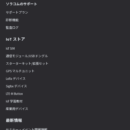
ソラコムのサポート
サポートプラン
診断機能
監査ログ
IoT ストア
IoT SIM
通信モジュール/USB ドングル
スターターキット/拡張セット
GPS マルチユニット
LoRa デバイス
Sigfox デバイス
LTE-M Button
IoT 学習教材
産業用デバイス
最新情報
セミナー・イベント開催情報