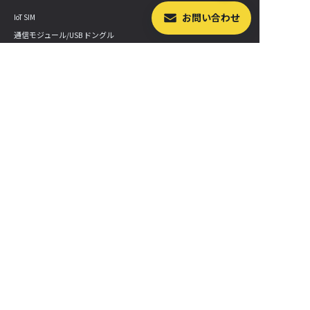
お問い合わせ
IoT SIM
通信モジュール/USB ドングル
スターターキット/拡張セット
GPS マルチユニット
LoRa デバイス
Sigfox デバイス
LTE-M Button
IoT 学習教材
産業用デバイス
最新情報
セミナー・イベント開催情報
プレスルーム
ニュースレターを購読する
SORACOM 公式ブログ
サービス更新情報
SORACOM Status Dashboard