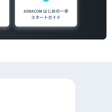
ビジネス支援
SMS 送信サービス
SORACOM はじめの一歩
Soracom Cloud SMS Delivery
スタートガイド
多要素認証サービス
Soracom Cloud MFA
ョンビルダ
実証実験(Technology preview)
衛星メッセージングサービス
RFID 実証実験