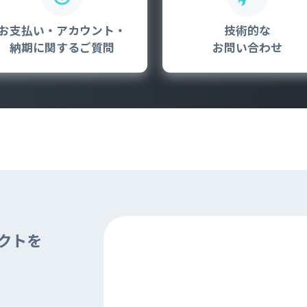
 Peek
SORACOM Lagoon
インラインプロセッシング
お支払い・アカウント・
技術的な
SORACOM Orbit
メディア転送
納期に関するご質問
お問い合わせ
SORACOM Relay
ローコード IoT アプリケーシ
ー
SORACOM Flux
データ分析基盤
SORACOM Query
ェクトを