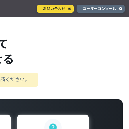
お問い合わせ
ユーザーコンソール
クラウド型カメラサービス
ページ
ント
て
ソラカメ
手軽に始められるクラウド型カメラ
デル
テナ
せる
を推進
生成 AI サービス
支援
Wisora
プタ
申請ください。
業務支援のための生成 AI ボットサービス
コンシューマサービス
グローバルeSIMデータ通信サービス
」
Soracom Mobile