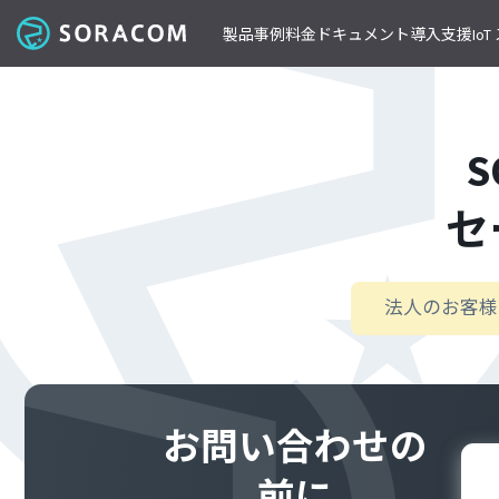
製品
事例
料金
ドキュメント
導入支援
Io
コネクティビティ
導入事例
パートナーの支援を受ける
IoT ストア
ネットワー
課金体系
SORACOM ユーザーサイト
セミナー・イベント開催情報
料金見積りツール/見積書作成
ガイドライン
プレスルーム
S
SORACOM Air for セルラー
B to B
ソラコムのパートナーとは
SORACOM IoT ストア
専用ネ
前払いクーポン
リファレンスアーキテクチャ
ニュースレターを購読する
VPG
セキュアリンクサービス
B to C
デバイスパートナー
IoT レシピ
請求書払いのご申請
IoTレシピ
SORACOM 公式ブログ
プライ
SORACOM Arc
セ
データ見える化
インテグレーションパートナー
ご注文方法
SORACOM
サービス更新情報
遠隔監視/制御
ソリューションパートナー
配送について
専用線
SORACOM Status Dashboard
位置情報取得
テクノロジーパートナー
見積書作成
SORACOM
デバイス
稼働データ
仮想専
法人のお客様
SORACOM 認定デバイス
SORACOM
すべての導入事例を見る
ソラコムのパートナーになる
おすすめの IoT デバイス
動作確認済みモジュール一覧
デバイ
SORACOM
パートナープログラムについて
ビーコン対応 GPS トラッカー GW
透過型
1台で GPS と BLE ゲートウェイの2役
SORACOM
GPS マルチユニット
お問い合わせの
オンデ
おてがる可視化デバイス
SORACOM
LTE-M Button for Enterprise
オンデ
前に
クラウド接続 IoT ボタン