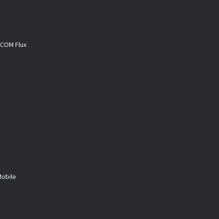
M Flux
a
bile