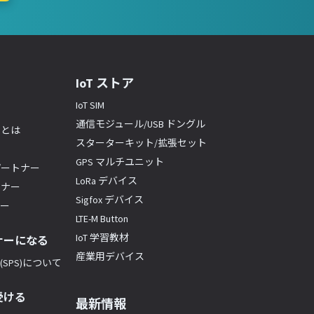
IoT ストア
IoT SIM
通信モジュール/USB ドングル
ーとは
スターターキット/拡張セット
GPS マルチユニット
パートナー
LoRa デバイス
トナー
Sigfox デバイス
ナー
LTE-M Button
IoT 学習教材
ナーになる
産業用デバイス
SPS)について
受ける
最新情報