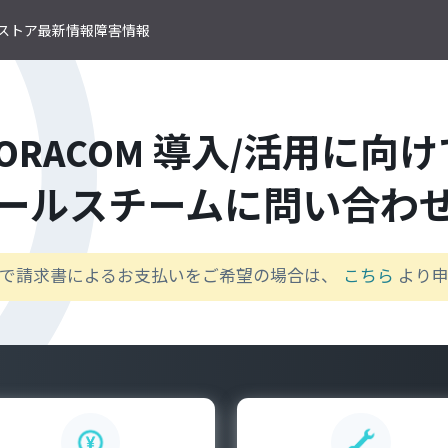
T ストア
最新情報
障害情報
クサービス
アプリケーションサービス
資料ダウンロード
ソラコムの支援を受ける
IoTストア 商品カテゴリ
資料ダウンロード一覧
株式会社ソラコム Facebook 
IoT の基礎知識
ソラコム公式 Twitter アカウ
ORACOM
導入/活用に向け
ットワークゲートウェイ
データ転送支援
SORACOM 導入事例集
SORACOM はじめてサポート
IoT SIM
SORACOM YouTube チャンネル
SORACOM Beam
IoT プロジェクトの“壁打ち”支援
IoT活用で実現する新規収益モ
組込み通信モジュール・アン
SORACOM ユーザーグループ
ベート接続
認証サービス
プロフェッショナルサービス
ールスチームに
問い合わ
資料ダウンロード一覧
USB 型通信デバイス
 Canal
SORACOM Endorse
お客様と一緒に IoT プロジェクト
企業情報
IoT ゲートウェイ・ルーター
接続
クラウドリソースアダプタ
エンジニアリングサービス
センサー内蔵 IoT デバイス
 Direct
SORACOM Funnel
デバイス開発～量産のプロセスを
IoT エッジカメラ
用線接続
クラウドファンクションアダ
で請求書によるお支払いをご希望の場合は、
こちら
より
 Door
SORACOM Funk
GPS トラッカー
ソラコムのサポート
スLAN接続
データ収集・蓄積
IoT パッケージソリューション
 Gate
SORACOM Harvest
IoT ボタン
サポートプラン
トラフィック処理
デバイス管理
IoT 開発ボード
診断機能
 Junction
SORACOM Inventory
クラウド型カメラ「ソラカメ
監査ログ
マンドリモートアクセス
セキュアプロビジョニング
IoT 学習書籍
 Napter
SORACOM Krypton
マンドパケットキャプチャ
ダッシュボード作成/共有