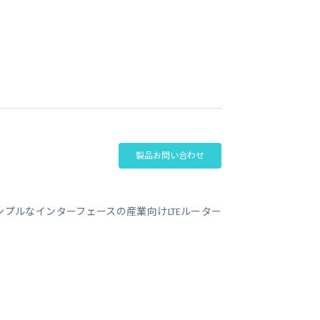
ビジネス支援
SMS 送信サービス
Soracom Cloud SMS Delivery
多要素認証サービス
Soracom Cloud MFA
ョンビルダ
実証実験(Technology preview)
衛星メッセージングサービス
RFID 実証実験
製品お問い合わせ
)のシンプルなインターフェースの産業向けLTEルーター