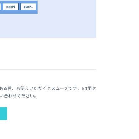
planP1
planX1
である旨、お伝えいただくとスムーズです。 IoT用セ
い合わせください。