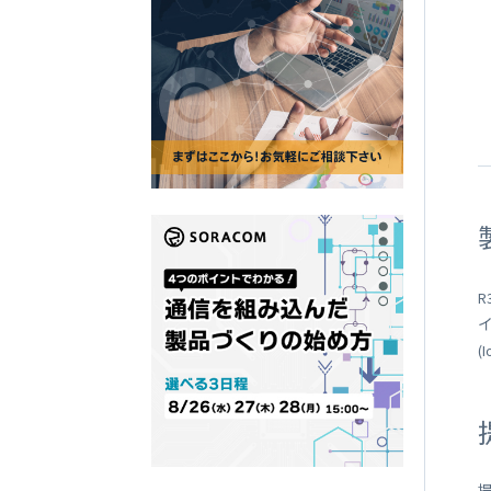
SORACOM
LTE-M Button Plus
接点端子付き IoT ボタン
R
イ
(