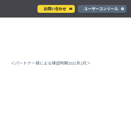
お問い合わせ
ユーザーコンソール
クラウド型カメラサービス
ページ
ント
ソラカメ
手軽に始められるクラウド型カメラ
デル
テナ
を推進
＜パートナー様による検証時期2021年2月＞
生成 AI サービス
支援
Wisora
プタ
業務支援のための生成 AI ボットサービス
コンシューマサービス
グローバルeSIMデータ通信サービス
」
Soracom Mobile