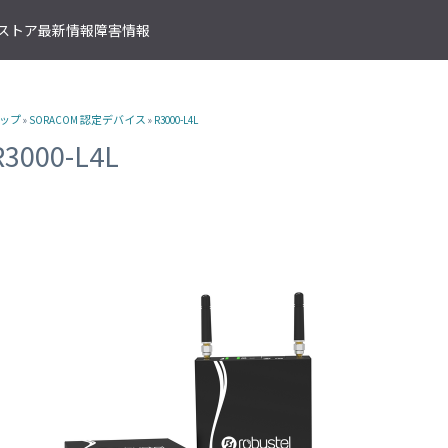
T ストア
最新情報
障害情報
クサービス
アプリケーションサービス
資料ダウンロード
ソラコムの支援を受ける
IoTストア 商品カテゴリ
資料ダウンロード一覧
株式会社ソラコム Facebook 
ップ
»
SORACOM 認定デバイス
»
R3000-L4L
IoT の基礎知識
ソラコム公式 Twitter アカウ
ットワークゲートウェイ
データ転送支援
SORACOM 導入事例集
SORACOM はじめてサポート
IoT SIM
R3000-L4L
SORACOM YouTube チャンネル
SORACOM Beam
IoT プロジェクトの“壁打ち”支援
IoT活用で実現する新規収益モ
組込み通信モジュール・アン
SORACOM ユーザーグループ
ベート接続
認証サービス
プロフェッショナルサービス
資料ダウンロード一覧
USB 型通信デバイス
 Canal
SORACOM Endorse
お客様と一緒に IoT プロジェクト
企業情報
IoT ゲートウェイ・ルーター
接続
クラウドリソースアダプタ
エンジニアリングサービス
センサー内蔵 IoT デバイス
 Direct
SORACOM Funnel
デバイス開発～量産のプロセスを
IoT エッジカメラ
用線接続
クラウドファンクションアダ
 Door
SORACOM Funk
GPS トラッカー
ソラコムのサポート
スLAN接続
データ収集・蓄積
IoT パッケージソリューション
 Gate
SORACOM Harvest
IoT ボタン
サポートプラン
トラフィック処理
デバイス管理
IoT 開発ボード
診断機能
 Junction
SORACOM Inventory
クラウド型カメラ「ソラカメ
監査ログ
マンドリモートアクセス
セキュアプロビジョニング
IoT 学習書籍
 Napter
SORACOM Krypton
マンドパケットキャプチャ
ダッシュボード作成/共有