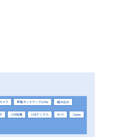
カメラ
車載ネットワーク(CAN)
組み込み
ガ
USB給電
USBドングル
Wi-Fi
Zigbee