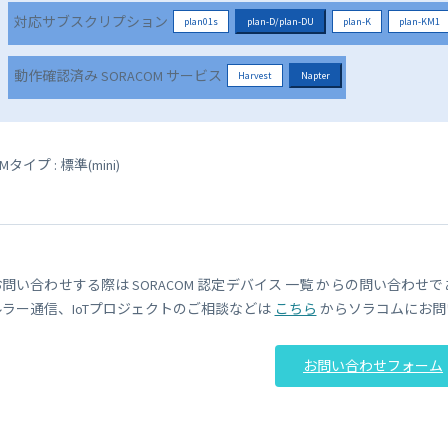
対応サブスクリプション
plan01s
plan-D/plan-DU
plan-K
plan-KM1
動作確認済み SORACOM サービス
Harvest
Napter
IMタイプ : 標準(mini)
お問い合わせする際は SORACOM 認定デバイス 一覧 からの問い合わせ
ルラー通信、IoTプロジェクトのご相談などは
こちら
からソラコムにお問
お問い合わせフォーム