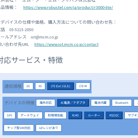
提供会社： エム・シー・エム・ジャパン株式会社
製品情報：
https://www.robustel.com/ja/product/r3000-lite/
本デバイスの仕様や価格、購入方法についての問い合わせ先：
話 03-5215-2050
ールアドレス iot@mcm.co.jp
問い合わせ先URL
https://www.iot.mcm.co.jp/contact
対応サービス・特徴
通信規格
2G
3G
LTE (Cat.1以上)
LTE-M
デバイスの特徴
海外対応
AC電源／アダプタ
電池内蔵
Bluetooth
GPS
ゲートウェイ
耐環境性能
RJ45
ルーター
RS232C
サブギ
チップ型SIM対応
IoTレシピあり