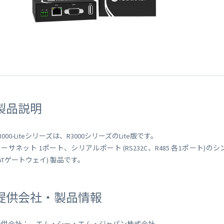
 Peek
SORACOM Lagoon
インラインプロセッシング
SORACOM Orbit
メディア転送
SORACOM Relay
ローコード IoT アプリケーシ
ー
SORACOM Flux
データ分析基盤
SORACOM Query
製品説明
3000-Liteシリーズは、R3000シリーズのLite版です。
ーサネット 1ポート、シリアルポート (RS232C、R485 各1ポート
IoTゲートウェイ) 製品です。
提供会社・製品情報