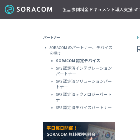
製品
事例
料金
ドキュメント
導入支援
Io
コネクティビティ
導入事例
パートナーの支援を受ける
IoT ストア
ネットワー
課金体系
SORACOM ユーザーサイト
セミナー・イベント開催情報
パートナー
ト
料金見積りツール/見積書作成
ガイドライン
プレスルーム
SORACOM Air for セルラー
B to B
ソラコムのパートナーとは
SORACOM IoT ストア
専用ネ
SORACOM のパートナー、デバイス
前払いクーポン
リファレンスアーキテクチャ
ニュースレターを購読する
VPG
セキュアリンクサービス
B to C
デバイスパートナー
IoT レシピ
を探す
請求書払いのご申請
IoTレシピ
SORACOM 公式ブログ
プライ
SORACOM Arc
データ見える化
インテグレーションパートナー
ご注文方法
SORACOM 認定デバイス
SORACOM
サービス更新情報
遠隔監視/制御
ソリューションパートナー
配送について
SPS 認定済インテグレーション
専用線
SORACOM Status Dashboard
パートナー
位置情報取得
テクノロジーパートナー
見積書作成
SORACOM
デバイス
SPS 認定済ソリューションパー
稼働データ
仮想専
トナー
SORACOM 認定デバイス
SORACOM
すべての導入事例を見る
SPS 認定済テクノロジーパート
ソラコムのパートナーになる
おすすめの IoT デバイス
動作確認済みモジュール一覧
デバイ
ナー
SORACOM
パートナープログラムについて
ビーコン対応 GPS トラッカー GW
SPS 認定済デバイスパートナー
透過型
1台で GPS と BLE ゲートウェイの2役
SORACOM
GPS マルチユニット
オンデ
おてがる可視化デバイス
SORACOM
LTE-M Button for Enterprise
オンデ
クラウド接続 IoT ボタン