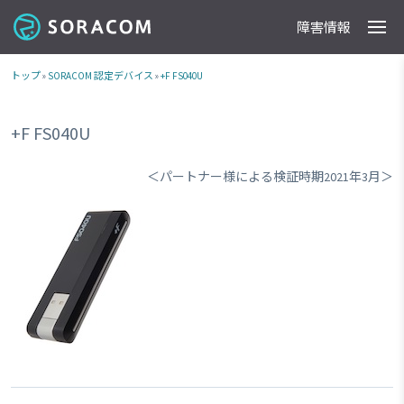
障害情報
製品
事例
料金
ドキュメント
導入支援
IoTストア
最新情報
トップ
»
SORACOM 認定デバイス
»
+F FS040U
+F FS040U
＜パートナー様による検証時期2021年3月＞