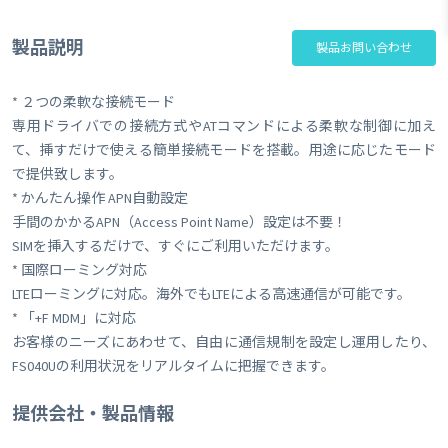
製品説明
製品お問い合わせ
* ２つの柔軟な接続モード
専用ドライバでの​接続方式​や​ATコマンドによる柔軟な制御​に加え
て、挿すだけで使える簡単接続モードを搭載。用途に応じたモード
で提供致します。
* かんたん操作 APN自動設定
手間のかかるAPN（Access Point Name）設定は不要！
SIMを挿入するだけで、すぐにご利用いただけます。
* 国際​ローミング対応​​​​​​​​​​​​​​​​​
​LTEローミングに対応。海外でもLTEによる高速通信が可能です。​
* 「+F MDM」に対応
お客様のニーズにあわせて、自由に通信規制を設定し運用したり、
FS040Uの利用状況をリアルタイムに把握できます。
提供会社・製品情報