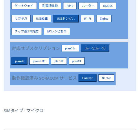
ゲートウェイ
耐環境性能
RJ45
ルーター
RS232C
サブギガ
USB給電
USBドングル
Wi-Fi
Zigbee
チップ型SIM対応
IoTレシピあり
対応サブスクリプション
plan01s
plan-D/plan-DU
plan-K
plan-KM1
planP1
planX1
動作確認済み SORACOM サービス
Harvest
Napter
SIMタイプ : マイクロ