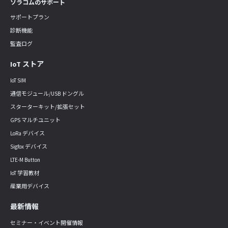
ソラコムのサポート
サポートプラン
診断機能
監査ログ
IoT ストア
IoT SIM
通信モジュール/USB ドングル
スターターキット/拡張セット
GPS マルチユニット
LoRa デバイス
Sigfox デバイス
LTE-M Button
IoT 学習教材
産業用デバイス
最新情報
セミナー・イベント開催情報