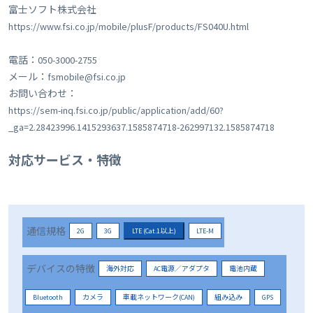
富士ソフト株式会社
https://www.fsi.co.jp/mobile/plusF/products/FS040U.html
電話：050-3000-2755
メール：fsmobile@fsi.co.jp
お問い合わせ：
https://sem-inq.fsi.co.jp/public/application/add/60?
_ga=2.28423996.1415293637.1585874718-262997132.1585874718
対応サービス・特徴
通信規格
2G
3G
LTE (Cat.1以上)
LTE-M
デバイスの特徴
海外対応
AC電源／アダプタ
電池内蔵
Bluetooth
カメラ
車載ネットワーク(CAN)
組み込み
GPS