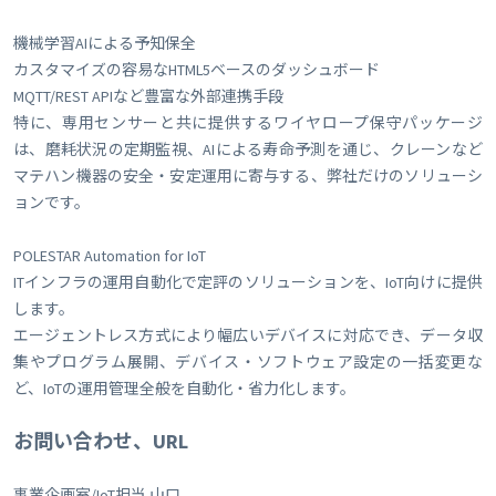
機械学習AIによる予知保全
カスタマイズの容易なHTML5ベースのダッシュボード
MQTT/REST APIなど豊富な外部連携手段
特に、専用センサーと共に提供するワイヤロープ保守パッケージ
は、磨耗状況の定期監視、AIによる寿命予測を通じ、クレーンなど
マテハン機器の安全・安定運用に寄与する、弊社だけのソリューシ
ョンです。
POLESTAR Automation for IoT
ITインフラの運用自動化で定評のソリューションを、IoT向けに提供
します。
エージェントレス方式により幅広いデバイスに対応でき、データ収
集やプログラム展開、デバイス・ソフトウェア設定の一括変更な
ど、IoTの運用管理全般を自動化・省力化します。
お問い合わせ、URL
事業企画室/IoT担当 山口