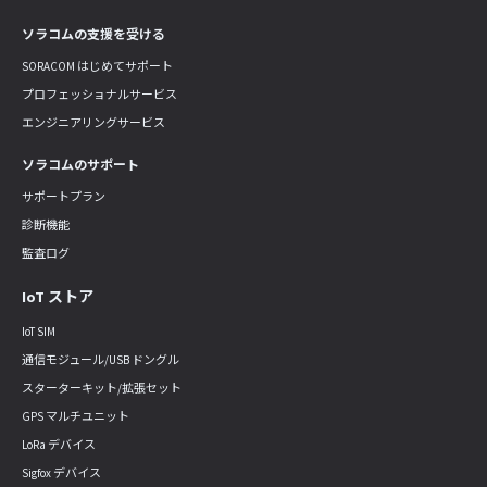
ソラコムの支援を受ける
SORACOM はじめてサポート
プロフェッショナルサービス
エンジニアリングサービス
ソラコムのサポート
サポートプラン
診断機能
監査ログ
IoT ストア
IoT SIM
通信モジュール/USB ドングル
スターターキット/拡張セット
GPS マルチユニット
LoRa デバイス
Sigfox デバイス