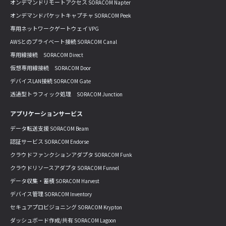
オンデマンドリモートアクセス SORACOM Napter
オンデマンドパケットキャプチャ SORACOM Peek
専用ネットワークゲートウェイ VPG
AWSとのプライベート接続 SORACOM Canal
専用線接続 SORACOM Direct
仮想専用線接続 SORACOM Door
デバイスLAN接続 SORACOM Gate
透過型トラフィック処理 SORACOM Junction
アプリケーションサービス
データ転送支援 SORACOM Beam
認証サービス SORACOM Endorse
クラウドファンクションアダプタ SORACOM Funk
クラウドリソースアダプタ SORACOM Funnel
データ収集・蓄積 SORACOM Harvest
デバイス管理 SORACOM Inventory
セキュアプロビジョニング SORACOM Krypton
ダッシュボード作成/共有 SORACOM Lagoon