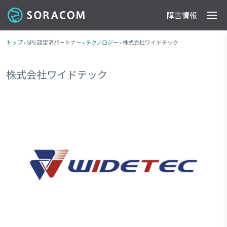
障害情報
製品
事例
料金
ドキュメント
導入支援
IoTストア
最新情報
トップ
» SPS 認定済パートナー »
テクノロジー
» 株式会社ワイドテック
株式会社ワイドテック