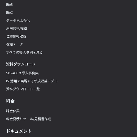
BtoB
BtoC
データ見える化
遠隔監視/制御
位置情報取得
稼働データ
すべての導入事例を見る
資料ダウンロード
SORACOM 導入事例集
IoT 活用で実現する新規収益モデル
資料ダウンロード一覧
料金
課金体系
料金見積りツール/見積書作成
ドキュメント