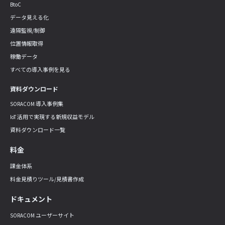
BtoC
データ見える化
遠隔監視/制御
位置情報取得
稼働データ
すべての導入事例を見る
資料ダウンロード
SORACOM 導入事例集
IoT 活用で実現する新規収益モデル
資料ダウンロード一覧
料金
課金体系
料金見積りツール/見積書作成
ドキュメント
SORACOM ユーザーサイト