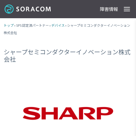
障害情報
製品
事例
料金
ドキュメント
導入支援
IoTストア
最新情報
トップ
» SPS 認定済パートナー »
デバイス
» シャープセミコンダクターイノベーション
株式会社
シャープセミコンダクターイノベーション株式
会社