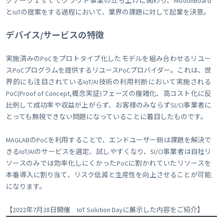
グアーク１ｓｔでクラウド事業の立ち上げに関わり、MotionBoard
とIoTの提案をする過程において、業界の課題に対して起業を決意。
デバイス/サービスの特徴
実施済みのPoCをプロトタイプ化したモデルを組み合わせるリユー
スPoCプログラムを提供するリユースPoCプロバイダー。これは、世
界的にも注目されているIoT/AI技術の利用判断において実施される
PoC(Proof of Concept,概念実証)フェーズの複雑化、高コスト化に反
比例して成功率や収益が上がらず、お客様のみならずSI/CI事業者に
とっても無視できない問題になっていることに着目したものです。
MAGLABのPoCを利用することで、エンドユーザー側は課題を解決で
きるIoT/AIのサービスを選定、試しやすくなり、SI/CI事業者は自社リ
ソースのみでは効率化しにくかったPoCに割かれていたリソースを
本番導入に割り当て、リスク低減と生産性を向上させることが可能
になります。
【2022年7月28日開催 IoT Solution Dayに展示した内容をご紹介】