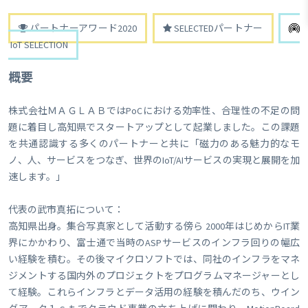
パートナーアワード2020
SELECTEDパートナー
IoT SELECTION
概要
株式会社ＭＡＧＬＡＢではPoCにおける効率性、合理性の不足の問
題に着目し高知県でスタートアップとして起業しました。この課題
を共通認識する多くのパートナーと共に「磁力のある魅力的なモ
ノ、人、サービスをつなぎ、世界のIoT/AIサービスの実現と展開を加
速します。」
代表の武市真拓について：
高知県出身。集合写真家として活動する傍ら 2000年はじめからIT業
界にかかわり、富士通で当時のASPサービスのインフラ回りの幅広
い経験を積む。その後マイクロソフトでは、同社のインフラをマネ
ジメントする国内外のプロジェクトをプログラムマネージャーとし
て経験。これらインフラとデータ活用の経験を積んだのち、ウイン