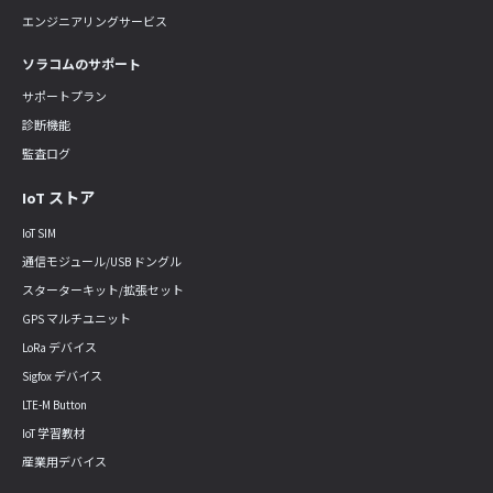
エンジニアリングサービス
ソラコムのサポート
サポートプラン
診断機能
監査ログ
IoT ストア
IoT SIM
通信モジュール/USB ドングル
スターターキット/拡張セット
GPS マルチユニット
LoRa デバイス
Sigfox デバイス
LTE-M Button
IoT 学習教材
産業用デバイス