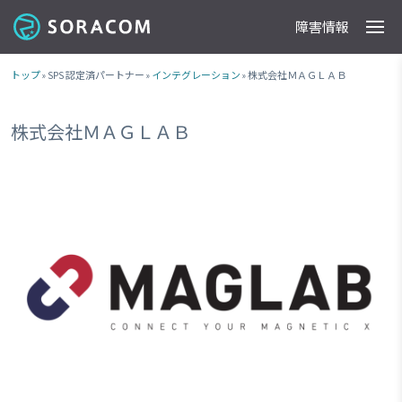
障害情報
製品
事例
料金
ドキュメント
導入支援
IoTストア
最新情報
トップ
» SPS 認定済パートナー »
インテグレーション
» 株式会社ＭＡＧＬＡＢ
株式会社ＭＡＧＬＡＢ