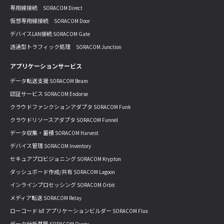
専用線接続 SORACOM Direct
仮想専用線接続 SORACOM Door
デバイスLAN接続 SORACOM Gate
透過型トラフィック処理 SORACOM Junction
アプリケーションサービス
データ転送支援 SORACOM Beam
認証サービス SORACOM Endorse
クラウドファンクションアダプタ SORACOM Funk
クラウドリソースアダプタ SORACOM Funnel
データ収集・蓄積 SORACOM Harvest
デバイス管理 SORACOM Inventory
セキュアプロビジョニング SORACOM Krypton
ダッシュボード作成/共有 SORACOM Lagoon
インラインプロセッシング SORACOM Orbit
メディア転送 SORACOM Relay
ローコード IoT アプリケーションビルダー SORACOM Flux
データ分析基盤 SORACOM Query