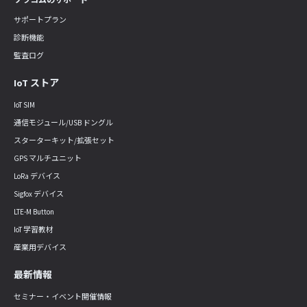
サポートプラン
診断機能
監査ログ
IoT ストア
IoT SIM
通信モジュール/USB ドングル
スターターキット/拡張セット
GPS マルチユニット
LoRa デバイス
Sigfox デバイス
LTE-M Button
IoT 学習教材
産業用デバイス
最新情報
セミナー・イベント開催情報