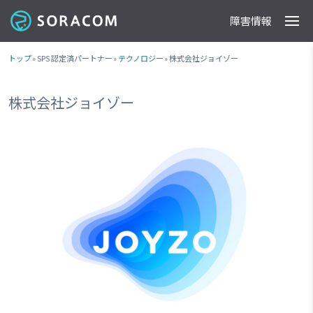
障害情報
製品
事例
料金
ドキュメント
導入支援
IoTストア
最新情報
トップ
» SPS 認定済パートナー »
テクノロジー
» 株式会社ジョイゾー
株式会社ジョイゾー