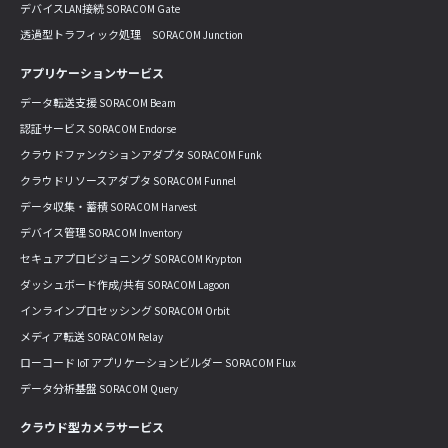
デバイスLAN接続 SORACOM Gate
透過型トラフィック処理 SORACOM Junction
アプリケーションサービス
データ転送支援 SORACOM Beam
認証サービス SORACOM Endorse
クラウドファンクションアダプタ SORACOM Funk
クラウドリソースアダプタ SORACOM Funnel
データ収集・蓄積 SORACOM Harvest
デバイス管理 SORACOM Inventory
セキュアプロビジョニング SORACOM Krypton
ダッシュボード作成/共有 SORACOM Lagoon
インラインプロセッシング SORACOM Orbit
メディア転送 SORACOM Relay
ローコード IoT アプリケーションビルダー SORACOM Flux
データ分析基盤 SORACOM Query
クラウド型カメラサービス