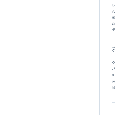
I
G
テ
0
p
h