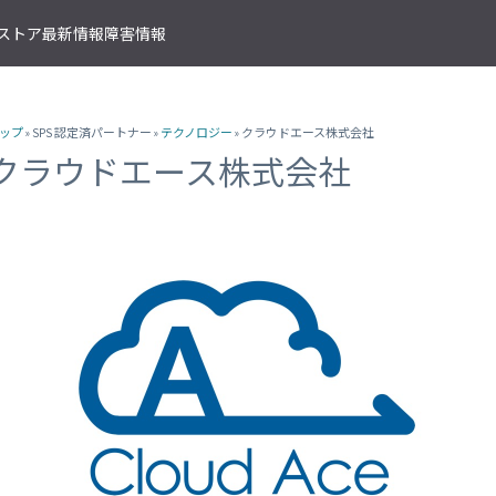
T ストア
最新情報
障害情報
クサービス
アプリケーションサービス
資料ダウンロード
ソラコムの支援を受ける
IoTストア 商品カテゴリ
資料ダウンロード一覧
株式会社ソラコム Facebook 
ップ
» SPS 認定済パートナー »
テクノロジー
» クラウドエース株式会社
IoT の基礎知識
ソラコム公式 Twitter アカウ
ットワークゲートウェイ
データ転送支援
SORACOM 導入事例集
SORACOM はじめてサポート
IoT SIM
クラウドエース株式会社
SORACOM YouTube チャンネル
SORACOM Beam
IoT プロジェクトの“壁打ち”支援
IoT活用で実現する新規収益モ
組込み通信モジュール・アン
SORACOM ユーザーグループ
ベート接続
認証サービス
プロフェッショナルサービス
資料ダウンロード一覧
USB 型通信デバイス
 Canal
SORACOM Endorse
お客様と一緒に IoT プロジェクト
企業情報
IoT ゲートウェイ・ルーター
接続
クラウドリソースアダプタ
エンジニアリングサービス
センサー内蔵 IoT デバイス
 Direct
SORACOM Funnel
デバイス開発～量産のプロセスを
IoT エッジカメラ
用線接続
クラウドファンクションアダ
 Door
SORACOM Funk
GPS トラッカー
ソラコムのサポート
スLAN接続
データ収集・蓄積
IoT パッケージソリューション
 Gate
SORACOM Harvest
IoT ボタン
サポートプラン
トラフィック処理
デバイス管理
IoT 開発ボード
診断機能
 Junction
SORACOM Inventory
クラウド型カメラ「ソラカメ
監査ログ
マンドリモートアクセス
セキュアプロビジョニング
IoT 学習書籍
 Napter
SORACOM Krypton
マンドパケットキャプチャ
ダッシュボード作成/共有