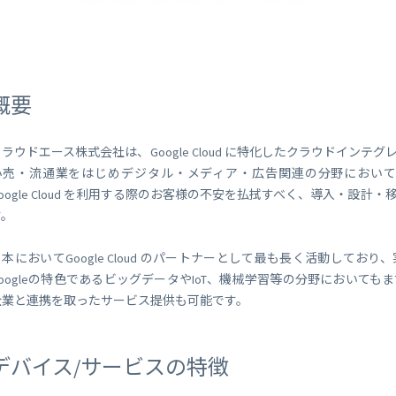
 Peek
SORACOM Lagoon
インラインプロセッシング
SORACOM Orbit
メディア転送
SORACOM Relay
ローコード IoT アプリケーシ
概要
ー
SORACOM Flux
データ分析基盤
クラウドエース株式会社は、Google Cloud に特化したクラウドイン
SORACOM Query
小売・流通業をはじめデジタル・メディア・広告関連の分野において
Google Cloud を利用する際のお客様の不安を払拭すべく、導入・設
す。
日本においてGoogle Cloud のパートナーとして最も長く活動して
Googleの特色であるビッグデータやIoT、機械学習等の分野において
企業と連携を取ったサービス提供も可能です。
デバイス/サービスの特徴