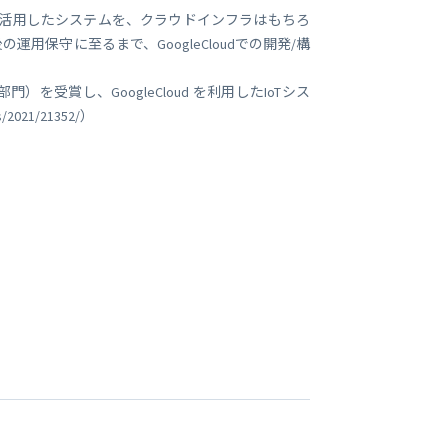
oud を活用したシステムを、クラウドインフラはもちろ
保守に至るまで、GoogleCloudでの開発/構
分野（グローバル部門）を受賞し、GoogleCloud を利用したIoTシス
021/21352/）