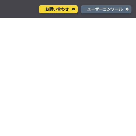
お問い合わせ
ユーザーコンソール
クラウド型カメラサービス
ページ
ント
ソラカメ
手軽に始められるクラウド型カメラ
デル
テナ
を推進
生成 AI サービス
支援
Wisora
プタ
業務支援のための生成 AI ボットサービス
コンシューマサービス
グローバルeSIMデータ通信サービス
」
Soracom Mobile