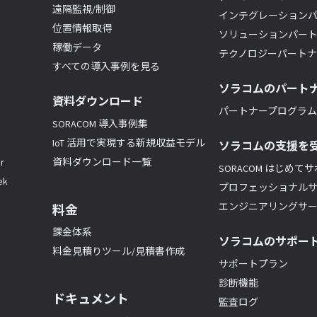
遠隔監視/制御
インテグレーション
位置情報取得
ソリューションパー
稼働データ
テクノロジーパート
すべての導入事例を見る
ソラコムのパート
資料ダウンロード
パートナープログラム(
SORACOM 導入事例集
IoT 活用で実現する新規収益モデル
ソラコムの支援を
r
資料ダウンロード一覧
SORACOM はじめて
k
プロフェッショナル
エンジニアリングサ
料金
課金体系
ソラコムのサポー
料金見積りツール/見積書作成
サポートプラン
診断機能
ドキュメント
監査ログ