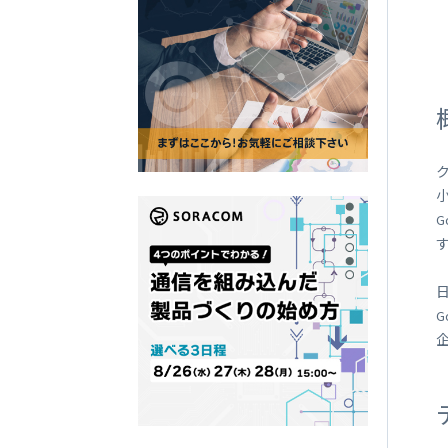
SORACOM
LTE-M Button Plus
接点端子付き IoT ボタン