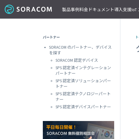
製品
事例
料金
ドキュメント
導入支援
Io
コネクティビティ
導入事例
パートナーの支援を受ける
IoT ストア
ネットワー
課金体系
SORACOM ユーザーサイト
セミナー・イベント開催情報
パートナー
ト
料金見積りツール/見積書作成
ガイドライン
プレスルーム
SORACOM Air for セルラー
B to B
ソラコムのパートナーとは
SORACOM IoT ストア
専用ネ
SORACOM のパートナー、デバイス
前払いクーポン
リファレンスアーキテクチャ
ニュースレターを購読する
VPG
セキュアリンクサービス
B to C
デバイスパートナー
IoT レシピ
を探す
請求書払いのご申請
IoTレシピ
SORACOM 公式ブログ
プライ
SORACOM Arc
データ見える化
インテグレーションパートナー
ご注文方法
SORACOM 認定デバイス
SORACOM
サービス更新情報
遠隔監視/制御
ソリューションパートナー
配送について
SPS 認定済インテグレーション
専用線
SORACOM Status Dashboard
パートナー
位置情報取得
テクノロジーパートナー
見積書作成
SORACOM
デバイス
SPS 認定済ソリューションパー
稼働データ
仮想専
トナー
SORACOM 認定デバイス
SORACOM
すべての導入事例を見る
SPS 認定済テクノロジーパート
ソラコムのパートナーになる
おすすめの IoT デバイス
動作確認済みモジュール一覧
デバイ
ナー
SORACOM
パートナープログラムについて
ビーコン対応 GPS トラッカー GW
SPS 認定済デバイスパートナー
透過型
1台で GPS と BLE ゲートウェイの2役
SORACOM
GPS マルチユニット
オンデ
おてがる可視化デバイス
SORACOM
LTE-M Button for Enterprise
オンデ
クラウド接続 IoT ボタン