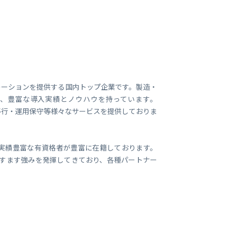
ビジネス支援
SMS 送信サービス
Soracom Cloud SMS Delivery
多要素認証サービス
Soracom Cloud MFA
ョンビルダ
実証実験(Technology preview)
テグレーションを提供する国内トップ企業です。製造・
、豊富な導入実績とノウハウを持っています。
衛星メッセージングサービス
RFID 実証実験
計・移行・運用保守等様々なサービスを提供しておりま
おり、実績豊富な有資格者が豊富に在籍しております。
もますます強みを発揮してきており、各種パートナー