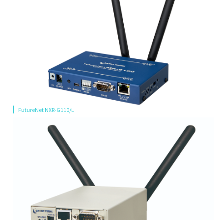
FutureNet NXR-G110/L