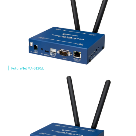
FutureNet MA-S120/L