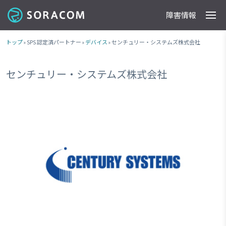
障害情報
製品
事例
料金
ドキュメント
導入支援
IoTストア
最新情報
トップ
» SPS 認定済パートナー »
デバイス
» センチュリー・システムズ株式会社
センチュリー・システムズ株式会社