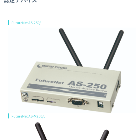
認定デバイス
FutureNet AS-250/L
FutureNet AS-M250/L