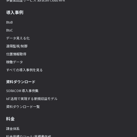
多要素認証サービス Soracom Cloud MFA
導入事例
BtoB
BtoC
データ見える化
遠隔監視/制御
位置情報取得
稼働データ
すべての導入事例を見る
資料ダウンロード
SORACOM 導入事例集
IoT 活用で実現する新規収益モデル
資料ダウンロード一覧
料金
課金体系
料金見積りツール/見積書作成