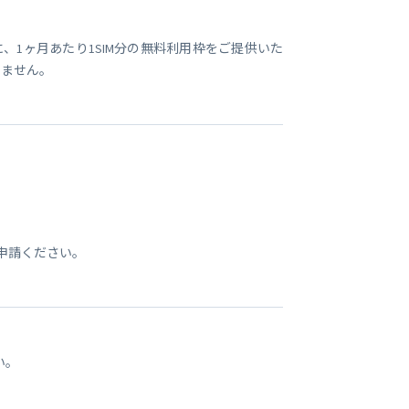
ごとに、1ヶ月あたり1SIM分の無料利用枠をご提供いた
りません。
申請ください。
い。