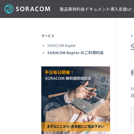
製品
事例
料金
ドキュメント
導入支援
Io
コネクティビティ
導入事例
パートナーの支援を受ける
IoT ストア
ネットワー
課金体系
SORACOM ユーザーサイト
セミナー・イベント開催情報
サービス
ト
料金見積りツール/見積書作成
ガイドライン
プレスルーム
SORACOM Air for セルラー
B to B
ソラコムのパートナーとは
SORACOM IoT ストア
専用ネ
SORACOM Napter
前払いクーポン
リファレンスアーキテクチャ
ニュースレターを購読する
VPG
セキュアリンクサービス
B to C
デバイスパートナー
IoT レシピ
SORACOM Napter のご利用料金
請求書払いのご申請
IoTレシピ
SORACOM 公式ブログ
プライ
SORACOM Arc
データ見える化
インテグレーションパートナー
ご注文方法
SORACOM
サービス更新情報
遠隔監視/制御
ソリューションパートナー
配送について
専用線
SORACOM Status Dashboard
位置情報取得
テクノロジーパートナー
見積書作成
SORACOM
デバイス
稼働データ
仮想専
SORACOM 認定デバイス
SORACOM
すべての導入事例を見る
S
ソラコムのパートナーになる
おすすめの IoT デバイス
動作確認済みモジュール一覧
デバイ
SORACOM
パートナープログラムについて
ビーコン対応 GPS トラッカー GW
透過型
1台で GPS と BLE ゲートウェイの2役
SORACOM
GPS マルチユニット
オンデ
おてがる可視化デバイス
SORACOM
LTE-M Button for Enterprise
オンデ
クラウド接続 IoT ボタン