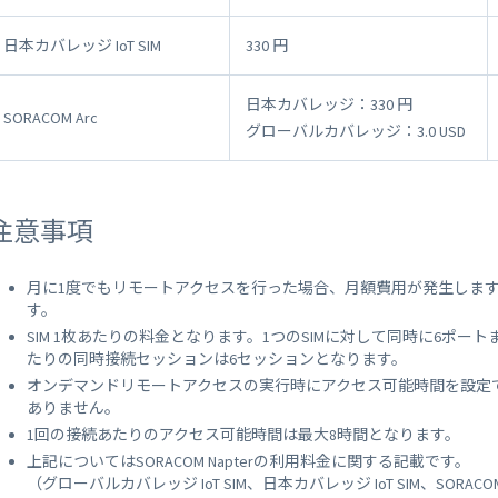
 Peek
SORACOM Lagoon
インラインプロセッシング
日本カバレッジ IoT SIM
330 円
SORACOM Orbit
メディア転送
SORACOM Relay
日本カバレッジ：330 円
SORACOM Arc
ローコード IoT アプリケーシ
グローバルカバレッジ：3.0 USD
ー
SORACOM Flux
データ分析基盤
SORACOM Query
注意事項
月に1度でもリモートアクセスを行った場合、月額費用が発生しま
す。
SIM 1枚あたりの料金となります。1つのSIMに対して同時に6ポ
たりの同時接続セッションは6セッションとなります。
オンデマンドリモートアクセスの実行時にアクセス可能時間を設定
ありません。
1回の接続あたりのアクセス可能時間は最大8時間となります。
上記についてはSORACOM Napterの利用料金に関する記載です。
（グローバルカバレッジ IoT SIM、日本カバレッジ IoT SIM、SO