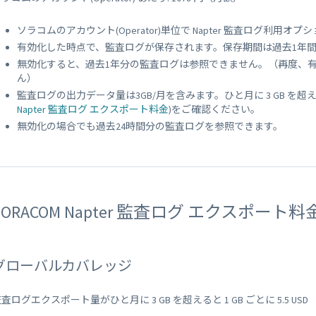
ソラコムのアカウント(Operator)単位で Napter 監査ログ利用
有効化した時点で、監査ログが保存されます。保存期間は過去1年間
無効化すると、過去1年分の監査ログは参照できません。（再度、
ん）
監査ログの出力データ量は3GB/月を含みます。ひと月に 3 GB を超えると
Napter 監査ログ エクスポート料金
)をご確認ください。
無効化の場合でも過去24時間分の監査ログを参照できます。
SORACOM Napter 監査ログ エクスポート料
グローバルカバレッジ
査ログエクスポート量がひと月に 3 GB を超えると 1 GB ごとに 5.5 USD