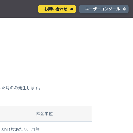
お問い合わせ
ユーザーコンソール
クラウド型カメラサービス
ページ
ント
ソラカメ
手軽に始められるクラウド型カメラ
デル
テナ
を推進
生成 AI サービス
支援
Wisora
プタ
業務支援のための生成 AI ボットサービス
 に利用した月のみ発生します。
コンシューマサービス
グローバルeSIMデータ通信サービス
課金単位
」
Soracom Mobile
SIM 1枚あたり、月額