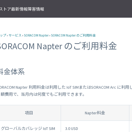
T ストア
最新情報
障害情報
クサービス
アプリケーションサービス
資料ダウンロード
ソラコムの支援を受ける
IoTストア 商品カテゴリ
資料ダウンロード一覧
株式会社ソラコム Facebook 
ップ
»
サービス
»
SORACOM Napter
»
SORACOM Napter のご利用料金
IoT の基礎知識
ソラコム公式 Twitter アカウ
ットワークゲートウェイ
データ転送支援
SORACOM 導入事例集
SORACOM はじめてサポート
IoT SIM
SORACOM Napter のご利用料金
SORACOM YouTube チャンネル
SORACOM Beam
IoT プロジェクトの“壁打ち”支援
IoT活用で実現する新規収益モ
組込み通信モジュール・アン
SORACOM ユーザーグループ
ベート接続
認証サービス
プロフェッショナルサービス
資料ダウンロード一覧
USB 型通信デバイス
 Canal
SORACOM Endorse
お客様と一緒に IoT プロジェクト
企業情報
IoT ゲートウェイ・ルーター
接続
クラウドリソースアダプタ
エンジニアリングサービス
料金体系
センサー内蔵 IoT デバイス
 Direct
SORACOM Funnel
デバイス開発～量産のプロセスを
IoT エッジカメラ
用線接続
クラウドファンクションアダ
 Door
SORACOM Funk
GPS トラッカー
ORACOM Napter 利用料金は利用した IoT SIMまたはSORACOM Arc
ソラコムのサポート
スLAN接続
データ収集・蓄積
IoT パッケージソリューション
月額費用で、当月内は何度でもご利用できます。
 Gate
SORACOM Harvest
IoT ボタン
サポートプラン
トラフィック処理
デバイス管理
IoT 開発ボード
診断機能
 Junction
SORACOM Inventory
項目
Napter料金
クラウド型カメラ「ソラカメ
監査ログ
マンドリモートアクセス
セキュアプロビジョニング
IoT 学習書籍
 Napter
SORACOM Krypton
マンドパケットキャプチャ
ダッシュボード作成/共有
グローバルカバレッジ IoT SIM
3.0 USD