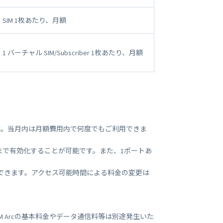
ビジネス支援
SIM 1枚あたり、月額
SMS 送信サービス
Soracom Cloud SMS Delivery
多要素認証サービス
Soracom Cloud MFA
1 バーチャル SIM/Subscriber 1枚あたり、月額
ョンビルダ
実証実験(Technology preview)
衛星メッセージングサービス
RFID 実証実験
す。当月内は月額費用内で何度でもご利用できま
ートまで有効化することが可能です。また、1ポートあ
できます。アクセス可能時間による料金の変更は
RACOM Arcの基本料金やデータ通信料等は別途発生いた