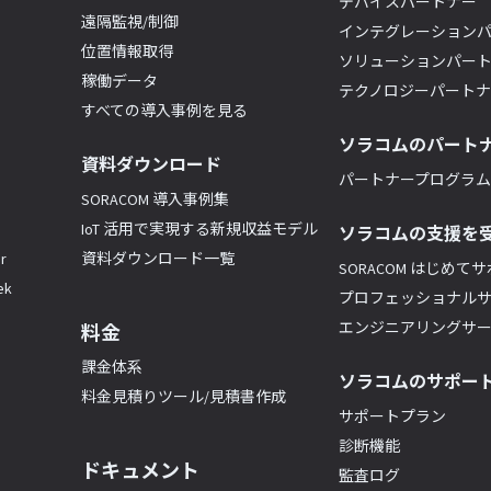
デバイスパートナー
遠隔監視/制御
インテグレーション
位置情報取得
ソリューションパー
稼働データ
テクノロジーパート
すべての導入事例を見る
ソラコムのパート
資料ダウンロード
パートナープログラム(
SORACOM 導入事例集
IoT 活用で実現する新規収益モデル
ソラコムの支援を
r
資料ダウンロード一覧
SORACOM はじめて
k
プロフェッショナル
エンジニアリングサ
料金
課金体系
ソラコムのサポー
料金見積りツール/見積書作成
サポートプラン
診断機能
ドキュメント
監査ログ