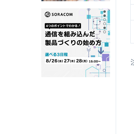
SORACOM
LTE-M Button Plus
接点端子付き IoT ボタン