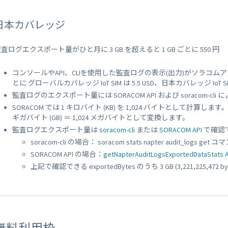
日本カバレッジ
査ログエクスポート量がひと月に 3 GB を超えると 1 GB ごとに 550 円
コンソールやAPI、CLIを使用した監査ログの表示(出力)がソラコムアカウント(
とに グローバルカバレッジ IoT SIM は 5.5 USD、日本カバレッジ IoT 
監査ログのエクスポート量には SORACOM API および soracom
SORACOM では 1 キロバイト (KB) を 1,024 バイトとして計算します。
ギガバイト (GB) ＝ 1,024 メガバイトとして変換します。
監査ログエクスポート量は
soracom-cli
または
SORACOM API
で確認
soracom-cli の場合： soracom stats napter audit_logs get 
SORACOM API の場合：
getNapterAuditLogsExportedDataStats A
上記で確認できる exportedBytes のうち 3 GB (3,221,225,