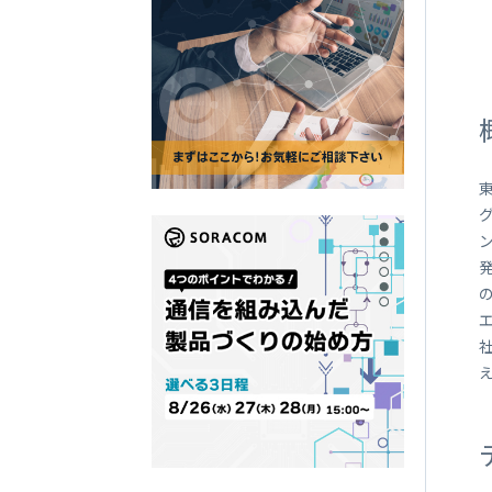
SORACOM
LTE-M Button Plus
接点端子付き IoT ボタン