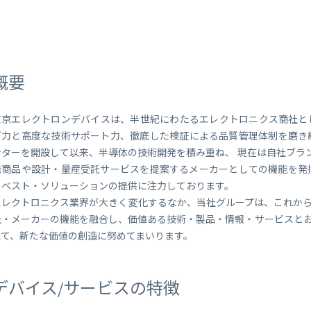
 Peek
SORACOM Lagoon
インラインプロセッシング
SORACOM Orbit
メディア転送
SORACOM Relay
ローコード IoT アプリケーシ
概要
ー
SORACOM Flux
データ分析基盤
東京エレクトロンデバイスは、半世紀にわたるエレクトロニクス商社と
SORACOM Query
グ力と高度な技術サポート力、徹底した検証による品質管理体制を磨き続け
ンターを開設して以来、半導体の技術開発を積み重ね、 現在は自社ブランド「
発商品や設計・量産受託サービスを提案するメーカーとしての機能を発
のベスト・ソリューションの提供に注力しております。
エレクトロニクス業界が大きく変化するなか、当社グループは、これか
社・メーカーの機能を融合し、価値ある技術・製品・情報・サービスと
えて、新たな価値の創造に努めてまいります。
デバイス/サービスの特徴