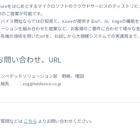
Azureをはじめとするマイクロソフトのクラウドサービスのディストリビ
oTのご提案が可能です。
デバイス商社ならではの知見と、Azureが提供するIoT、AI、Edgeの機
ューションを組み合わせた提案など、お客様のご要件に合わせて様々な
最先端の技術を用いたIoTを、お試しから大規模システムでの実運用まで
お問い合わせ、URL
エンベデッドソリューション部 野崎、増田
絡先 ：esg@teldevice.co.jp
ご質問などは
こちら
よりお問い合わせください。