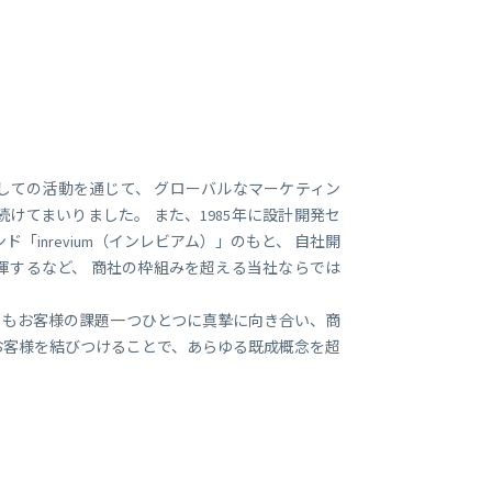
ビジネス支援
SMS 送信サービス
Soracom Cloud SMS Delivery
多要素認証サービス
Soracom Cloud MFA
ョンビルダ
実証実験(Technology preview)
しての活動を通じて、 グローバルなマーケティン
てまいりました。 また、1985年に設計開発セ
衛星メッセージングサービス
RFID 実証実験
inrevium（インレビアム）」のもと、 自社開
揮するなど、 商社の枠組みを超える当社ならでは
らもお客様の課題一つひとつに真摯に向き合い、商
お客様を結びつけることで、あらゆる既成概念を超