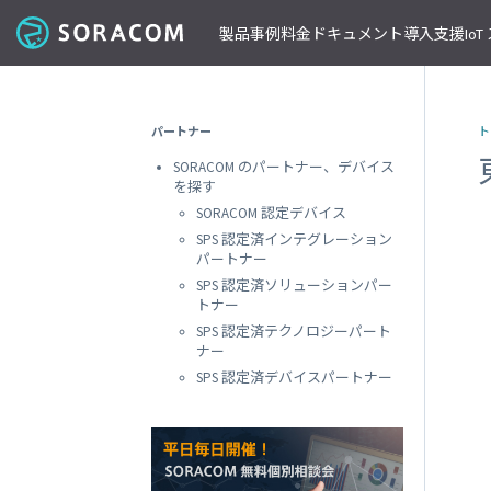
製品
事例
料金
ドキュメント
導入支援
Io
コネクティビティ
導入事例
パートナーの支援を受ける
IoT ストア
ネットワー
課金体系
SORACOM ユーザーサイト
セミナー・イベント開催情報
パートナー
ト
料金見積りツール/見積書作成
ガイドライン
プレスルーム
SORACOM Air for セルラー
B to B
ソラコムのパートナーとは
SORACOM IoT ストア
専用ネ
SORACOM のパートナー、デバイス
前払いクーポン
リファレンスアーキテクチャ
ニュースレターを購読する
VPG
セキュアリンクサービス
B to C
デバイスパートナー
IoT レシピ
を探す
請求書払いのご申請
IoTレシピ
SORACOM 公式ブログ
プライ
SORACOM Arc
データ見える化
インテグレーションパートナー
ご注文方法
SORACOM 認定デバイス
SORACOM
サービス更新情報
遠隔監視/制御
ソリューションパートナー
配送について
SPS 認定済インテグレーション
専用線
SORACOM Status Dashboard
パートナー
位置情報取得
テクノロジーパートナー
見積書作成
SORACOM
デバイス
SPS 認定済ソリューションパー
稼働データ
仮想専
トナー
SORACOM 認定デバイス
SORACOM
すべての導入事例を見る
SPS 認定済テクノロジーパート
ソラコムのパートナーになる
おすすめの IoT デバイス
動作確認済みモジュール一覧
デバイ
ナー
SORACOM
パートナープログラムについて
ビーコン対応 GPS トラッカー GW
SPS 認定済デバイスパートナー
透過型
1台で GPS と BLE ゲートウェイの2役
SORACOM
GPS マルチユニット
オンデ
おてがる可視化デバイス
SORACOM
LTE-M Button for Enterprise
オンデ
クラウド接続 IoT ボタン