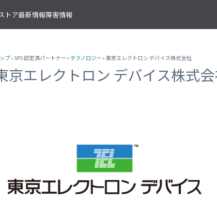
T ストア
最新情報
障害情報
クサービス
アプリケーションサービス
資料ダウンロード
ソラコムの支援を受ける
IoTストア 商品カテゴリ
資料ダウンロード一覧
株式会社ソラコム Facebook 
ップ
» SPS 認定済パートナー »
テクノロジー
» 東京エレクトロン デバイス株式会社
IoT の基礎知識
ソラコム公式 Twitter アカウ
ットワークゲートウェイ
データ転送支援
SORACOM 導入事例集
SORACOM はじめてサポート
IoT SIM
東京エレクトロン デバイス株式会
SORACOM YouTube チャンネル
SORACOM Beam
IoT プロジェクトの“壁打ち”支援
IoT活用で実現する新規収益モ
組込み通信モジュール・アン
SORACOM ユーザーグループ
ベート接続
認証サービス
プロフェッショナルサービス
資料ダウンロード一覧
USB 型通信デバイス
 Canal
SORACOM Endorse
お客様と一緒に IoT プロジェクト
企業情報
IoT ゲートウェイ・ルーター
接続
クラウドリソースアダプタ
エンジニアリングサービス
センサー内蔵 IoT デバイス
 Direct
SORACOM Funnel
デバイス開発～量産のプロセスを
IoT エッジカメラ
用線接続
クラウドファンクションアダ
 Door
SORACOM Funk
GPS トラッカー
ソラコムのサポート
スLAN接続
データ収集・蓄積
IoT パッケージソリューション
 Gate
SORACOM Harvest
IoT ボタン
サポートプラン
トラフィック処理
デバイス管理
IoT 開発ボード
診断機能
 Junction
SORACOM Inventory
クラウド型カメラ「ソラカメ
監査ログ
マンドリモートアクセス
セキュアプロビジョニング
IoT 学習書籍
 Napter
SORACOM Krypton
マンドパケットキャプチャ
ダッシュボード作成/共有