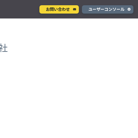
お問い合わせ
ユーザーコンソール
クラウド型カメラサービス
ページ
ント
ソラカメ
社
手軽に始められるクラウド型カメラ
デル
テナ
を推進
生成 AI サービス
支援
Wisora
プタ
業務支援のための生成 AI ボットサービス
コンシューマサービス
グローバルeSIMデータ通信サービス
」
Soracom Mobile