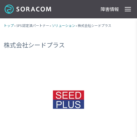
障害情報
製品
事例
料金
ドキュメント
導入支援
IoTストア
最新情報
トップ
» SPS 認定済パートナー »
ソリューション
» 株式会社シードプラス
株式会社シードプラス