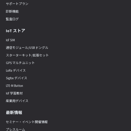
サポートプラン
診断機能
監査ログ
IoT ストア
IoT SIM
通信モジュール/USB ドングル
スターターキット/拡張セット
GPS マルチユニット
LoRa デバイス
Sigfox デバイス
LTE-M Button
IoT 学習教材
産業用デバイス
最新情報
セミナー・イベント開催情報
プレスルーム