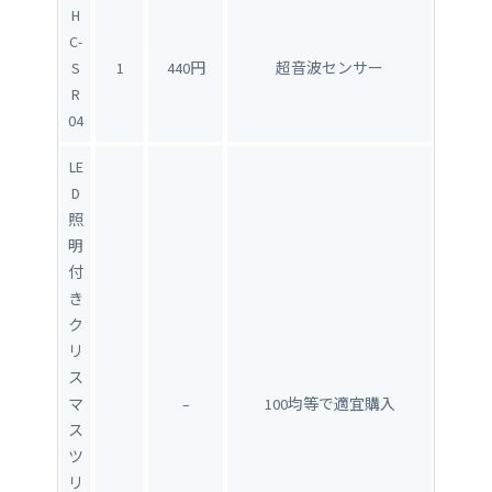
H
C-
S
1
440円
超音波センサー
R
04
LE
D
照
明
付
き
ク
リ
ス
マ
–
100均等で適宜購入
ス
ツ
リ