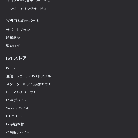
プロフェッショナルサービス
エンジニアリングサービス
ソラコムのサポート
サポートプラン
診断機能
監査ログ
IoT ストア
IoT SIM
通信モジュール/USB ドングル
スターターキット/拡張セット
GPS マルチユニット
LoRa デバイス
Sigfox デバイス
LTE-M Button
IoT 学習教材
産業用デバイス