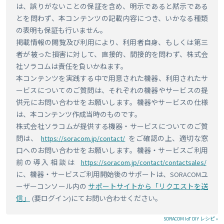
は、誤りがないことの保証を含め、明示であると黙示である
とを問わず、本コンテンツの記載内容につき、いかなる種類
の表明も保証も行いません。
掲載情報の閲覧及び利用により、利用者自身、もしくは第三
者が被った損害に対して、直接的、間接的を問わず、株式会
社ソラコムは責任を負いかねます。
本コンテンツを実践する中で用意された機器、利用されたサ
ービスについてのご質問は、それぞれの機器やサービスの提
供元にお問い合わせをお願いします。機器やサービスの仕様
は、本コンテンツ作成当時のものです。
株式会社ソラコムが提供する機器・サービスについてのご質
問は、
https://soracom.jp/contact/
をご確認の上、適切な窓
口へのお問い合わせをお願いします。機器・サービスご利用
前の導入相談は
https://soracom.jp/contact/contactsales/
に、機器・サービスご利用開始後のサポートは、SORACOMユ
ーザーコンソール内の
サポートサイトから「リクエストを送
信」
(要ログイン)にてお問い合わせください。
SORACOM IoT DIY レシピ »