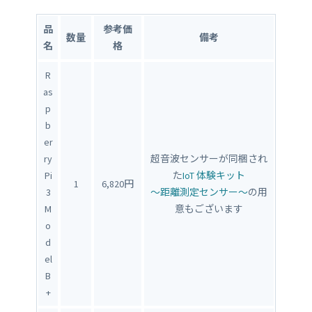
品
参考価
数量
備考
名
格
R
as
p
b
er
ry
超音波センサーが同梱され
Pi
た
IoT 体験キット
1
6,820円
3
〜距離測定センサー〜
の用
M
意もございます
o
d
el
B
+