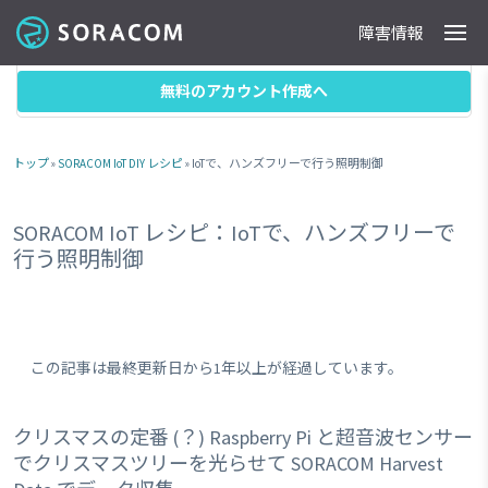
障害情報
製品
事例
料金
ドキュメント
導入支援
IoTストア
最新情報
目次
無料のアカウント作成へ
トップ
»
SORACOM IoT DIY レシピ
» IoTで、ハンズフリーで行う照明制御
SORACOM IoT レシピ：IoTで、ハンズフリーで
行う照明制御
この記事は最終更新日から1年以上が経過しています。
クリスマスの定番 (？) Raspberry Pi と超音波センサー
でクリスマスツリーを光らせて SORACOM Harvest