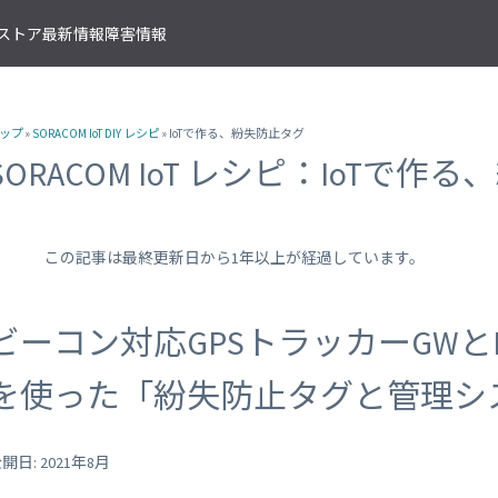
T ストア
最新情報
障害情報
クサービス
アプリケーションサービス
資料ダウンロード
ソラコムの支援を受ける
IoTストア 商品カテゴリ
資料ダウンロード一覧
株式会社ソラコム Facebook 
ップ
»
SORACOM IoT DIY レシピ
» IoTで作る、紛失防止タグ
IoT の基礎知識
ソラコム公式 Twitter アカウ
ットワークゲートウェイ
データ転送支援
SORACOM 導入事例集
SORACOM はじめてサポート
IoT SIM
SORACOM IoT レシピ：IoTで
SORACOM YouTube チャンネル
SORACOM Beam
IoT プロジェクトの“壁打ち”支援
IoT活用で実現する新規収益モ
組込み通信モジュール・アン
SORACOM ユーザーグループ
ベート接続
認証サービス
プロフェッショナルサービス
資料ダウンロード一覧
USB 型通信デバイス
 Canal
SORACOM Endorse
お客様と一緒に IoT プロジェクト
企業情報
IoT ゲートウェイ・ルーター
接続
クラウドリソースアダプタ
エンジニアリングサービス
この記事は最終更新日から1年以上が経過しています。
センサー内蔵 IoT デバイス
 Direct
SORACOM Funnel
デバイス開発～量産のプロセスを
IoT エッジカメラ
用線接続
クラウドファンクションアダ
 Door
SORACOM Funk
GPS トラッカー
ビーコン対応GPSトラッカーGWと
ソラコムのサポート
スLAN接続
データ収集・蓄積
IoT パッケージソリューション
 Gate
SORACOM Harvest
IoT ボタン
サポートプラン
を使った「紛失防止タグと管理シ
トラフィック処理
デバイス管理
IoT 開発ボード
診断機能
 Junction
SORACOM Inventory
クラウド型カメラ「ソラカメ
監査ログ
マンドリモートアクセス
セキュアプロビジョニング
IoT 学習書籍
 Napter
SORACOM Krypton
開日: 2021年8月
マンドパケットキャプチャ
ダッシュボード作成/共有