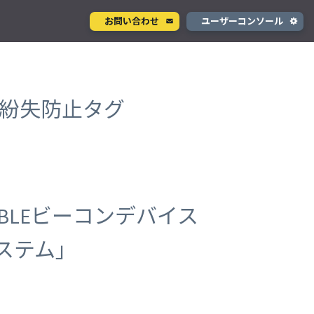
お問い合わせ
ユーザーコンソール
クラウド型カメラサービス
ページ
ント
ソラカメ
作る、紛失防止タグ
手軽に始められるクラウド型カメラ
デル
テナ
を推進
生成 AI サービス
支援
Wisora
プタ
業務支援のための生成 AI ボットサービス
BLEビーコンデバイス
コンシューマサービス
ステム」
グローバルeSIMデータ通信サービス
」
Soracom Mobile