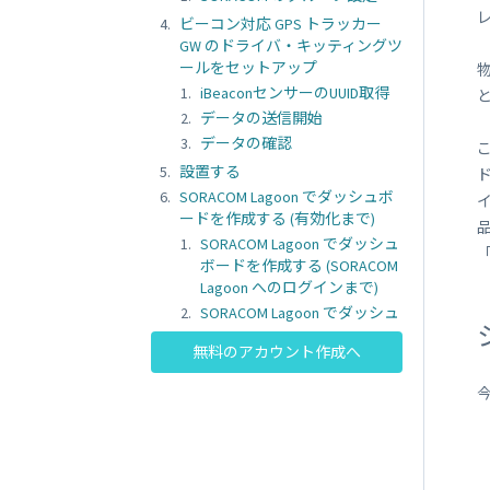
SORACOM
LTE-M Button Plus
ビーコン対応 GPS トラッカー
接点端子付き IoT ボタン
GW のドライバ・キッティングツ
ールをセットアップ
iBeaconセンサーのUUID取得
データの送信開始
データの確認
こ
設置する
SORACOM Lagoon でダッシュボ
ードを作成する (有効化まで)
SORACOM Lagoon でダッシュ
「
ボードを作成する (SORACOM
Lagoon へのログインまで)
SORACOM Lagoon でダッシュ
ボードを作成する (アラート
無料のアカウント作成へ
の作成まで)
SORACOM Lagoon でダッシュ
ボードを作成する (ダッシュ
ボードのインポートまで)
SORACOM Lagoon でダッシュ
ボードを作成する（パネルの