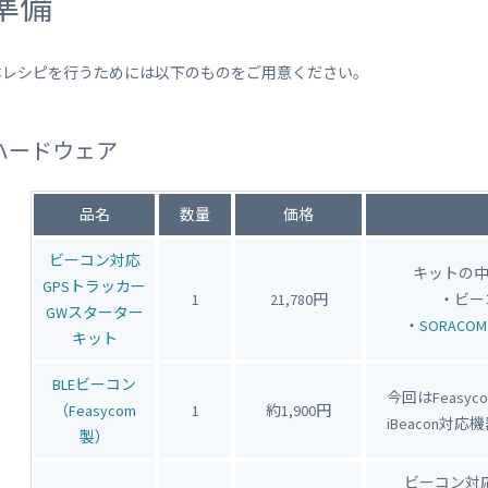
準備
本レシピを行うためには以下のものをご用意ください。
ハードウェア
品名
数量
価格
ビーコン対応
キットの
GPSトラッカー
1
21,780円
・ビーコ
GWスターター
・
SORACOM
キット
BLEビーコン
今回はFeas
（Feasycom
1
約1,900円
iBeacon
製）
ビーコン対応