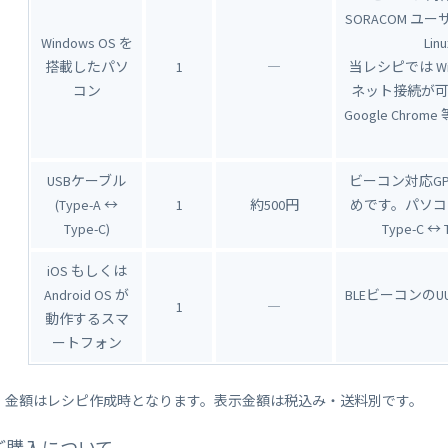
SORACOM ユ
Windows OS を
Li
搭載したパソ
1
―
当レシピでは Wi
コン
ネット接続が
Google Ch
USBケーブル
ビーコン対応G
(Type-A ↔
1
約500円
めです。パソコン
Type-C)
Type-C
iOS もしくは
Android OS が
BLEビーコンのU
1
―
動作するスマ
ートフォン
※ 金額はレシピ作成時となります。表示金額は税込み・送料別です。