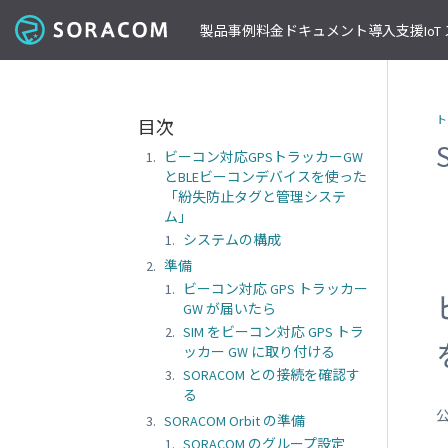
製品
事例
料金
ドキュメント
導入支援
Io
コネクティビティ
導入事例
パートナーの支援を受ける
IoT ストア
ネットワー
課金体系
SORACOM ユーザーサイト
セミナー・イベント開催情報
ト
目次
料金見積りツール/見積書作成
ガイドライン
プレスルーム
SORACOM Air for セルラー
B to B
ソラコムのパートナーとは
SORACOM IoT ストア
専用ネ
ビーコン対応GPSトラッカーGW
前払いクーポン
リファレンスアーキテクチャ
ニュースレターを購読する
VPG
セキュアリンクサービス
B to C
デバイスパートナー
IoT レシピ
とBLEビーコンデバイスを使った
請求書払いのご申請
IoTレシピ
SORACOM 公式ブログ
プライ
SORACOM Arc
データ見える化
インテグレーションパートナー
ご注文方法
「紛失防止タグと管理システ
SORACOM
サービス更新情報
ム」
遠隔監視/制御
ソリューションパートナー
配送について
専用線
SORACOM Status Dashboard
システムの構成
位置情報取得
テクノロジーパートナー
見積書作成
SORACOM
デバイス
稼働データ
準備
仮想専
SORACOM 認定デバイス
SORACOM
ビーコン対応 GPS トラッカー
すべての導入事例を見る
ソラコムのパートナーになる
おすすめの IoT デバイス
動作確認済みモジュール一覧
GW が届いたら
デバイ
SORACOM
SIM をビーコン対応 GPS トラ
パートナープログラムについて
ビーコン対応 GPS トラッカー GW
透過型
ッカー GW に取り付ける
1台で GPS と BLE ゲートウェイの2役
SORACOM
SORACOM との接続を確認す
GPS マルチユニット
オンデ
る
おてがる可視化デバイス
SORACOM
公
SORACOM Orbit の準備
LTE-M Button for Enterprise
オンデ
クラウド接続 IoT ボタン
SORACOM のグループ設定