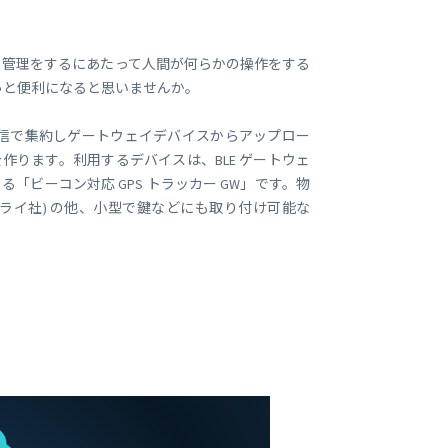
ビジネス支援
SMS 送信サービス
Soracom Cloud SMS Delivery
し管理をするにあたって人間が何らかの操作をする
多要素認証サービス
っと便利になると思いませんか。
Soracom Cloud MFA
ョンビルダ
ergy) 通信で集約しゲートウェイデバイスからアップロー
を作ります。利用するデバイスは、BLE ゲートウェ
実証実験(Technology preview)
る「ビーコン対応 GPS トラッカー GW」です。物
衛星メッセージングサービス
サプライ社) の他、小型で鍵などにも取り付け可能な
RFID 実証実験