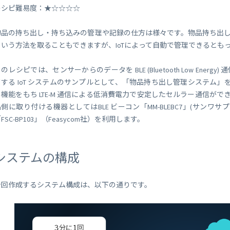
 Peek
SORACOM Lagoon
レシピ難易度：★☆☆☆☆
インラインプロセッシング
SORACOM Orbit
物品の持ち出し・持ち込みの管理や記録の仕方は様々です。物品持ち出
メディア転送
SORACOM Relay
という方法を取ることもできますが、IoTによって自動で管理できるとも
ローコード IoT アプリケーシ
ー
のレシピでは、センサーからのデータを BLE (Bluetooth Low En
SORACOM Flux
ドする IoT システムのサンプルとして、「物品持ち出し管理システム」
データ分析基盤
イ機能をもち LTE-M 通信による低消費電力で安定したセルラー通信ができ
SORACOM Query
品側に取り付ける機器としてはBLE ビーコン「MM-BLEBC7」(サンワ
FSC-BP103」（Feasycom社）を利用します。
システムの構成
今回作成するシステム構成は、以下の通りです。