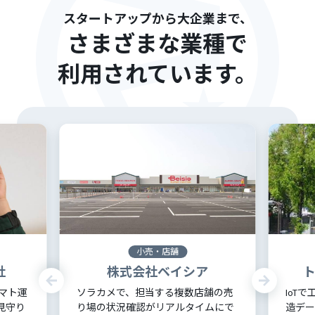
スタートアップから大企業まで、
さまざまな業種で
利用されています。
小売・店舗
社
株式会社ベイシア
ヤマト運
ソラカメで、担当する複数店舗の売
IoT
見守り
り場の状況確認がリアルタイムにで
造デー