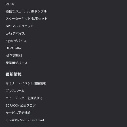
IoT SIM
通信モジュール/USB ドングル
スターターキット/拡張セット
GPS マルチユニット
LoRa デバイス
Sigfox デバイス
LTE-M Button
IoT 学習教材
産業用デバイス
最新情報
セミナー・イベント開催情報
プレスルーム
ニュースレターを購読する
SORACOM 公式ブログ
サービス更新情報
SORACOM Status Dashboard