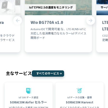
ra
Wio BG770A v1.0
LT
L
Arduino IDEで開発可能な、LTE-M/NB-IoTに
対応した低消費電力なセルラーIoTデバイス
をクラウド
CO
開発ボード
ラサービス
定期
主なサービス
すべてのサービス
IoT SIM データ通信
IoTデータの収集・蓄積
SORACOM Air
for セルラー
SORACOM Harvest
IoT 向けのデータ通信 SIM (SORACOM
デバイスからのデータやファイルを