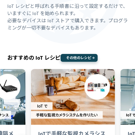
IoT レシピと呼ばれる手順書に沿って設定するだけで、
いますぐに IoT を始められます。
必要なデバイスは IoT ストアで購入できます。プログラ
ミングが一切不要なデバイスもあります。
おすすめの IoT レシピ
その他の
レシピ
に遠隔メ
IoTで手軽な監視カメラシス
I