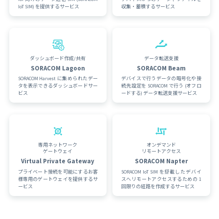
IoT SIM) を提供するサービス
収集・蓄積するサービス
ダッシュボード作成/共有
データ転送支援
SORACOM Lagoon
SORACOM Beam
SORACOM Harvest に集められたデー
デバイスで行うデータの暗号化や接
タを表示できるダッシュボードサー
続先設定を SORACOM で行う (オフロ
ビス
ードする) データ転送支援サービス
専用ネットワーク
オンデマンド
ゲートウェイ
リモートアクセス
Virtual Private Gateway
SORACOM Napter
プライベート接続を可能にするお客
SORACOM IoT SIM を搭載したデバイ
様専用のゲートウェイを提供するサ
スへリモートアクセスするための 1
ービス
回限りの経路を作成するサービス