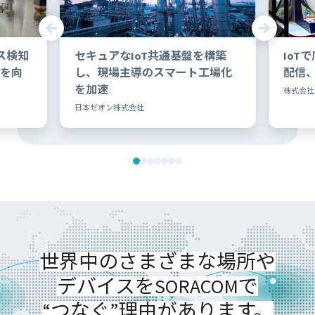
ス検知
セキュアなIoT共通基盤を構築
IoT
を向
し、現場主導のスマート工場化
配信
を加速
株式会社
日本ゼオン株式会社
世界中の
さまざまな場所や
デバイスを
SORACOMで
“つなぐ”理由があります。