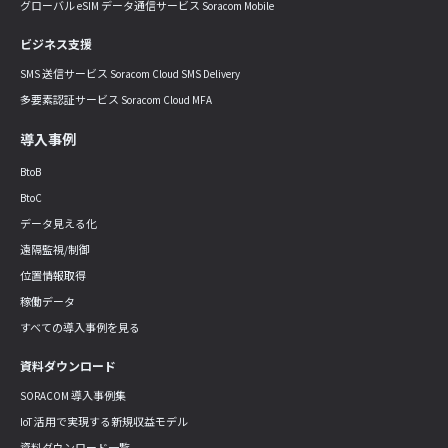
グローバル eSIM データ通信サービス Soracom Mobile
ビジネス支援
SMS 送信サービス Soracom Cloud SMS Delivery
多要素認証サービス Soracom Cloud MFA
導入事例
BtoB
BtoC
データ見える化
遠隔監視/制御
位置情報取得
稼働データ
すべての導入事例を見る
資料ダウンロード
SORACOM 導入事例集
IoT 活用で実現する新規収益モデル
資料ダウンロード一覧