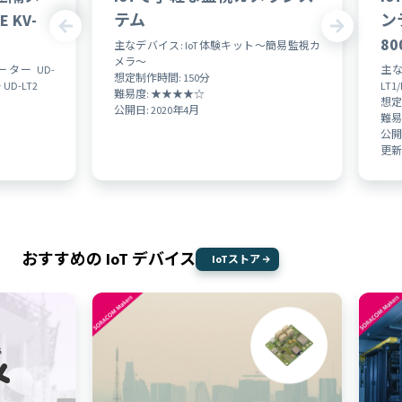
 KV-
テム
ン
80
主なデバイス: IoT体験キット〜簡易監視カ
メラ〜
ーター UD-
主な
想定制作時間: 150分
 UD-LT2
LT1
難易度: ★★★★☆
想定
公開日: 2020年4月
難易
公開日
更新日
おすすめの IoT デバイス
IoTストア