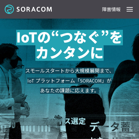
障害情報
製品
事例
料金
ドキュメント
導入支援
IoTストア
最新情報
IoTの“つなぐ”を
カンタンに
スモールスタートから大規模展開まで、
IoT プラットフォーム「SORACOM」が
あなたの課題に応え
ます。