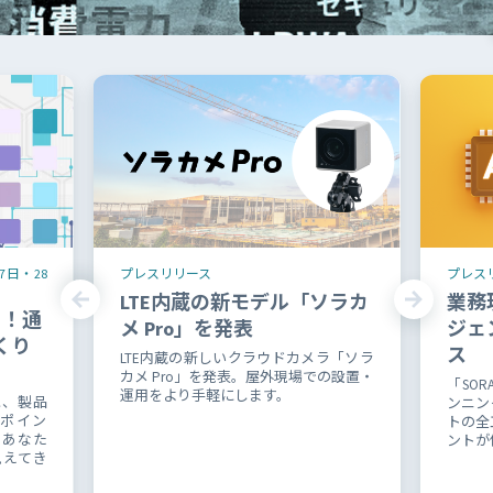
7日・28
プレスリリース
プレス
LTE内蔵の新モデル「ソラカ
業務
る！通
メ Pro」を発表
ジェ
くり
ス
LTE内蔵の新しいクラウドカメラ「ソラ
カメ Pro」を発表。屋外現場での設置・
「SOR
運用をより手軽にします。
と、製品
ンニン
ポイン
トの全
、あなた
ントが
見えてき