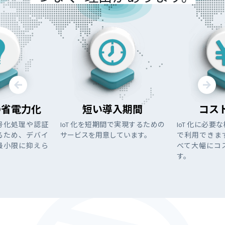
の省電力化
短い導入期間
コス
号化処理や認証
IoT 化を短期間で実現するための
IoT 化に必
るため、デバイ
サービスを用意しています。
で利用できま
最小限に抑えら
べて大幅にコ
す。