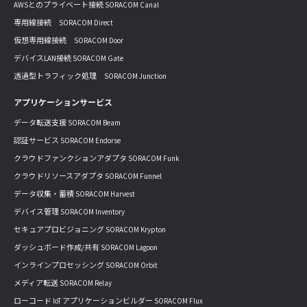
AWSとのプライベート接続 SORACOM Canal
専用線接続 SORACOM Direct
仮想専用線接続 SORACOM Door
デバイスLAN接続 SORACOM Gate
透過型トラフィック処理 SORACOM Junction
アプリケーションサービス
データ転送支援 SORACOM Beam
認証サービス SORACOM Endorse
クラウドファンクションアダプタ SORACOM Funk
クラウドリソースアダプタ SORACOM Funnel
データ収集・蓄積 SORACOM Harvest
デバイス管理 SORACOM Inventory
セキュアプロビジョニング SORACOM Krypton
ダッシュボード作成/共有 SORACOM Lagoon
インラインプロセッシング SORACOM Orbit
メディア転送 SORACOM Relay
ローコード IoT アプリケーションビルダー SORACOM Flux