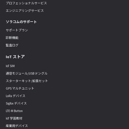
プロフェッショナルサービス
エンジニアリングサービス
ソラコムのサポート
サポートプラン
診断機能
監査ログ
IoT ストア
IoT SIM
通信モジュール/USB ドングル
スターターキット/拡張セット
GPS マルチユニット
LoRa デバイス
Sigfox デバイス
LTE-M Button
IoT 学習教材
産業用デバイス