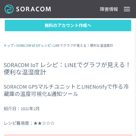
障害情報
製品
事例
料金
ドキュメント
導入支援
IoTストア
最新情報
目次
無料のアカウント作成へ
トップ
»
SORACOM IoT DIY レシピ
» LINEでグラフが見える！便利な温湿度計
SORACOM IoT レシピ：LINEでグラフが見える！
便利な温湿度計
SORACOM GPSマルチユニットとLINENotifyで作る冷
蔵庫の温度可視化&通知ツール
紹介日：2021年2月
レシピ難易度：★★☆☆☆