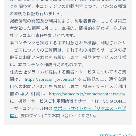
とを問わず、本コンテンツの記載内容につき、いかなる種類
の表明も保証も行いません。
掲載情報の閲覧及び利用により、利用者自身、もしくは第三
者が被った損害に対して、直接的、間接的を問わず、株式会
社ソラコムは責任を負いかねます。
本コンテンツを実践する中で用意された機器、利用されたサ
ービスについてのご質問は、それぞれの機器やサービスの提
供元にお問い合わせをお願いします。機器やサービスの仕様
は、本コンテンツ作成当時のものです。
株式会社ソラコムが提供する機器・サービスについてのご質
問は、
https://soracom.jp/contact/
をご確認の上、適切な窓
口へのお問い合わせをお願いします。機器・サービスご利用
前の導入相談は
https://soracom.jp/contact/contactsales/
に、機器・サービスご利用開始後のサポートは、SORACOMユ
ーザーコンソール内の
サポートサイトから「リクエストを送
信」
(要ログイン)にてお問い合わせください。
SORACOM IoT DIY レシピ »