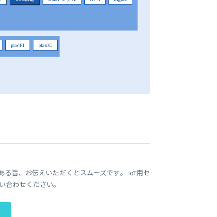
planP1
planX1
である旨、お伝えいただくとスムーズです。 IoT用セ
い合わせください。