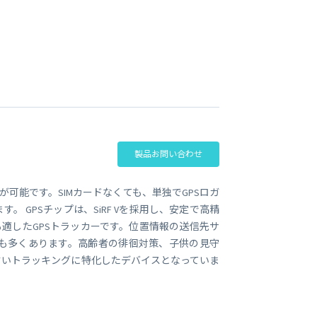
ビジネス支援
SMS 送信サービス
Soracom Cloud SMS Delivery
多要素認証サービス
Soracom Cloud MFA
ョンビルダ
実証実験(Technology preview)
衛星メッセージングサービス
RFID 実証実験
製品お問い合わせ
可能です。SIMカードなくても、単独でGPSロガ
 GPSチップは、SiRF Vを採用し、安定で高精
も適したGPSトラッカーです。位置情報の送信先サ
も多くあります。高齢者の徘徊対策、子供の見守
すいトラッキングに特化したデバイスとなっていま