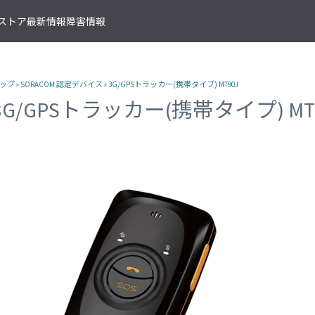
T ストア
最新情報
障害情報
クサービス
アプリケーションサービス
資料ダウンロード
ソラコムの支援を受ける
IoTストア 商品カテゴリ
資料ダウンロード一覧
株式会社ソラコム Facebook 
ップ
»
SORACOM 認定デバイス
»
3G/GPSトラッカー(携帯タイプ) MT90J
IoT の基礎知識
ソラコム公式 Twitter アカウ
ットワークゲートウェイ
データ転送支援
SORACOM 導入事例集
SORACOM はじめてサポート
IoT SIM
3G/GPSトラッカー(携帯タイプ) MT
SORACOM YouTube チャンネル
SORACOM Beam
IoT プロジェクトの“壁打ち”支援
IoT活用で実現する新規収益モ
組込み通信モジュール・アン
SORACOM ユーザーグループ
ベート接続
認証サービス
プロフェッショナルサービス
資料ダウンロード一覧
USB 型通信デバイス
 Canal
SORACOM Endorse
お客様と一緒に IoT プロジェクト
企業情報
IoT ゲートウェイ・ルーター
接続
クラウドリソースアダプタ
エンジニアリングサービス
センサー内蔵 IoT デバイス
 Direct
SORACOM Funnel
デバイス開発～量産のプロセスを
IoT エッジカメラ
用線接続
クラウドファンクションアダ
 Door
SORACOM Funk
GPS トラッカー
ソラコムのサポート
スLAN接続
データ収集・蓄積
IoT パッケージソリューション
 Gate
SORACOM Harvest
IoT ボタン
サポートプラン
トラフィック処理
デバイス管理
IoT 開発ボード
診断機能
 Junction
SORACOM Inventory
クラウド型カメラ「ソラカメ
監査ログ
マンドリモートアクセス
セキュアプロビジョニング
IoT 学習書籍
 Napter
SORACOM Krypton
マンドパケットキャプチャ
ダッシュボード作成/共有