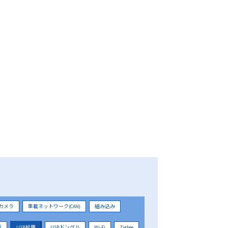
カメラ
車載ネットワーク(CAN)
組み込み
ガ
USB給電
USBドングル
Wi-Fi
Zigbee