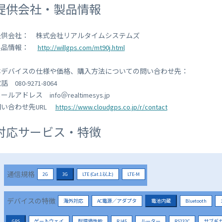
提供会社・製品情報
提供会社： 株式会社リアルタイムシステムズ
製品情報：
http://willgps.com/mt90j.html
本デバイスの仕様や価格、購入方法についての問い合わせ先：
話 080-9271-8064
ールアドレス info＠realtimesys.jp
問い合わせ先URL
https://www.cloudgps.co.jp/r/contact
対応サービス・特徴
通信規格
2G
3G
LTE (Cat.1以上)
LTE-M
デバイスの特徴
海外対応
AC電源／アダプタ
電池内蔵
Bluetooth
GPS
ゲートウェイ
耐環境性能
RJ45
ルーター
RS232C
サブギ