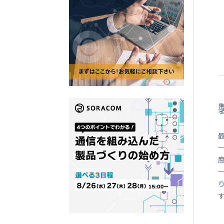
SORACOM
LTE-M Button Plus
接点端子付き IoT ボタン