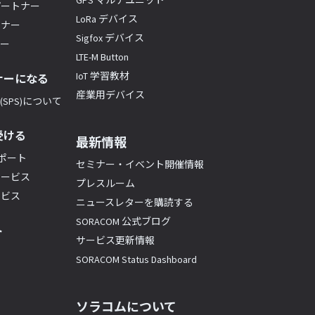
GPS マルチユニット
パートナー
LoRa デバイス
トナー
Sigfox デバイス
ナー
LTE-M Button
IoT 学習教材
ナーになる
産業用デバイス
SPS)について
受ける
最新情報
サポート
セミナー・イベント開催情報
サービス
プレスルーム
ービス
ニュースレターを購読する
SORACOM 公式ブログ
ト
サービス更新情報
SORACOM Status Dashboard
ソラコムについて