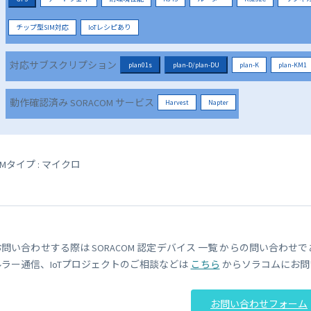
チップ型SIM対応
IoTレシピあり
対応サブスクリプション
plan01s
plan-D/plan-DU
plan-K
plan-KM1
動作確認済み SORACOM サービス
Harvest
Napter
IMタイプ : マイクロ
お問い合わせする際は SORACOM 認定デバイス 一覧 からの問い合わせ
ルラー通信、IoTプロジェクトのご相談などは
こちら
からソラコムにお問
お問い合わせフォーム