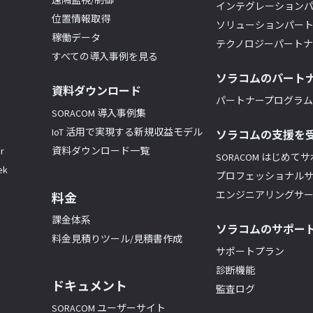
遠隔監視/制御
インテグレーション
位置情報取得
ソリューションパー
稼働データ
テクノロジーパート
すべての導入事例を見る
ソラコムのパート
資料ダウンロード
パートナープログラム(
SORACOM 導入事例集
IoT 活用で実現する新規収益モデル
ソラコムの支援を
r
資料ダウンロード一覧
SORACOM はじめて
k
プロフェッショナル
エンジニアリングサ
料金
課金体系
ソラコムのサポー
料金見積りツール/見積書作成
サポートプラン
診断機能
ドキュメント
監査ログ
SORACOM ユーザーサイト