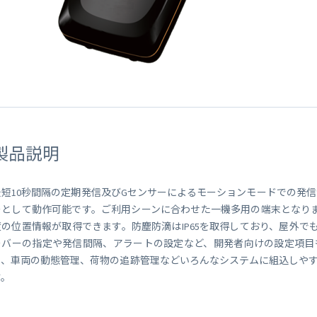
 Peek
SORACOM Lagoon
インラインプロセッシング
SORACOM Orbit
メディア転送
SORACOM Relay
ローコード IoT アプリケーシ
ー
SORACOM Flux
データ分析基盤
SORACOM Query
製品説明
最短10秒間隔の定期発信及びGセンサーによるモーションモードでの発信が
ーとして動作可能です。ご利用シーンに合わせた一機多用の端末となります。
度の位置情報が取得できます。防塵防滴はIP65を取得しており、屋外で
ーバーの指定や発信間隔、アラートの設定など、開発者向けの設定項目
り、車両の動態管理、荷物の追跡管理などいろんなシステムに組込しや
す。