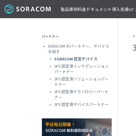
製品
事例
料金
ドキュメント
導入支援
Io
コネクティビティ
導入事例
パートナーの支援を受ける
IoT ストア
ネットワー
課金体系
SORACOM ユーザーサイト
セミナー・イベント開催情報
パートナー
ト
料金見積りツール/見積書作成
ガイドライン
プレスルーム
SORACOM Air for セルラー
B to B
ソラコムのパートナーとは
SORACOM IoT ストア
専用ネ
SORACOM のパートナー、デバイス
前払いクーポン
リファレンスアーキテクチャ
ニュースレターを購読する
VPG
セキュアリンクサービス
B to C
デバイスパートナー
IoT レシピ
を探す
請求書払いのご申請
IoTレシピ
SORACOM 公式ブログ
プライ
SORACOM Arc
データ見える化
インテグレーションパートナー
ご注文方法
SORACOM 認定デバイス
SORACOM
サービス更新情報
遠隔監視/制御
ソリューションパートナー
配送について
SPS 認定済インテグレーション
専用線
SORACOM Status Dashboard
パートナー
位置情報取得
テクノロジーパートナー
見積書作成
SORACOM
デバイス
SPS 認定済ソリューションパー
稼働データ
仮想専
トナー
SORACOM 認定デバイス
SORACOM
すべての導入事例を見る
SPS 認定済テクノロジーパート
ソラコムのパートナーになる
おすすめの IoT デバイス
動作確認済みモジュール一覧
デバイ
ナー
SORACOM
パートナープログラムについて
ビーコン対応 GPS トラッカー GW
SPS 認定済デバイスパートナー
透過型
1台で GPS と BLE ゲートウェイの2役
SORACOM
GPS マルチユニット
オンデ
おてがる可視化デバイス
SORACOM
LTE-M Button for Enterprise
オンデ
クラウド接続 IoT ボタン