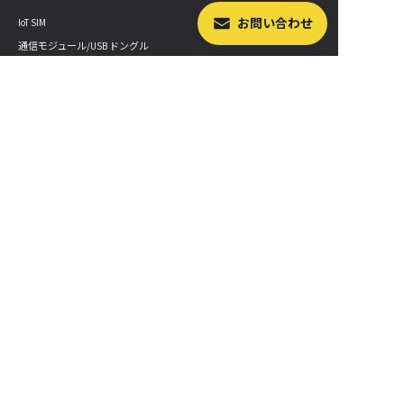
お問い合わせ
IoT SIM
通信モジュール/USB ドングル
スターターキット/拡張セット
GPS マルチユニット
LoRa デバイス
Sigfox デバイス
LTE-M Button
IoT 学習教材
産業用デバイス
最新情報
セミナー・イベント開催情報
プレスルーム
ニュースレターを購読する
SORACOM 公式ブログ
サービス更新情報
SORACOM Status Dashboard