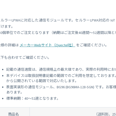
 Peek
SORACOM Lagoon
インラインプロセッシング
SORACOM Orbit
メディア転送
ルラーLPWAに対応した通信モジュールです。セルラーLPWA対応の IoT SIM plan-D
SORACOM Relay
だけます。
ローコード IoT アプリケーシ
ー
250個単位でのご注文となります（納期はご注文後40週間〜52週間以降
SORACOM Flux
データ分析基盤
仕様の詳細は
メーカーWebサイト（Quectel社）
をご確認ください。
SORACOM Query
以下も合わせてご確認ください。
記載の通信速度は、通信規格上の最大値であり、実際の利用時にお
本デバイスは取扱説明書記載の範囲でのご利用を想定しております
から公開されている範囲で対応いたします。
表面実装形の通信モジュール、BG96 (BG96MA-128-SGN) 
あります。
標準納期：40～52週となります。
商品名
（送料別、2