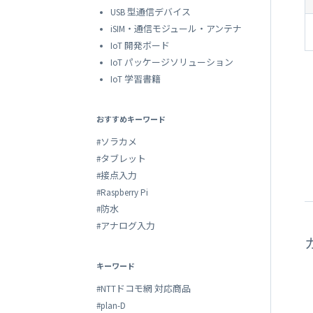
USB 型通信デバイス
iSIM・通信モジュール・アンテナ
IoT 開発ボード
IoT パッケージソリューション
IoT 学習書籍
おすすめキーワード
#ソラカメ
#タブレット
#接点入力
#Raspberry Pi
#防水
#アナログ入力
キーワード
#NTTドコモ網 対応商品
#plan-D