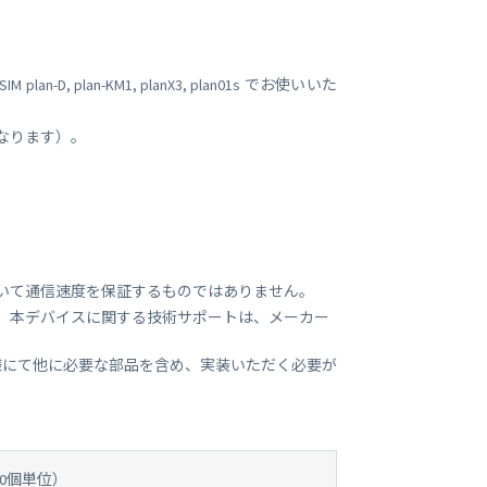
ビジネス支援
SMS 送信サービス
Soracom Cloud SMS Delivery
, plan-KM1, planX3, plan01s でお使いいた
多要素認証サービス
Soracom Cloud MFA
ョンビルダ
となります）。
実証実験(Technology preview)
衛星メッセージングサービス
RFID 実証実験
いて通信速度を保証するものではありません。
。本デバイスに関する技術サポートは、メーカー
です。お客様にて他に必要な部品を含め、実装いただく必要が
50個単位）