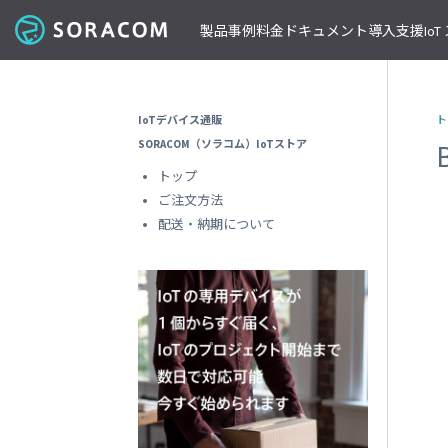
製品
事例
料金
ドキュメント
導入支援
Io
コネクティビティ
導入事例
パートナーの支援を受ける
IoT ストア
ネットワー
課金体系
SORACOM ユーザーサイト
セミナー・イベント開催情報
IoTデバイス通販
ト
料金見積りツール/見積書作成
ガイドライン
プレスルーム
SORACOM Air for セルラー
B to B
ソラコムのパートナーとは
SORACOM IoT ストア
専用ネ
SORACOM（ソラコム）IoTストア
前払いクーポン
リファレンスアーキテクチャ
ニュースレターを購読する
VPG
セキュアリンクサービス
B to C
デバイスパートナー
IoT レシピ
トップ
請求書払いのご申請
IoTレシピ
SORACOM 公式ブログ
プライ
SORACOM Arc
データ見える化
インテグレーションパートナー
ご注文方法
ご注文方法
SORACOM
サービス更新情報
遠隔監視/制御
ソリューションパートナー
配送について
配送・納期について
専用線
SORACOM Status Dashboard
位置情報取得
テクノロジーパートナー
見積書作成
SORACOM
デバイス
稼働データ
仮想専
SORACOM 認定デバイス
SORACOM
すべての導入事例を見る
ソラコムのパートナーになる
おすすめの IoT デバイス
動作確認済みモジュール一覧
デバイ
SORACOM
パートナープログラムについて
ビーコン対応 GPS トラッカー GW
透過型
1台で GPS と BLE ゲートウェイの2役
SORACOM
GPS マルチユニット
オンデ
おてがる可視化デバイス
SORACOM
LTE-M Button for Enterprise
オンデ
クラウド接続 IoT ボタン