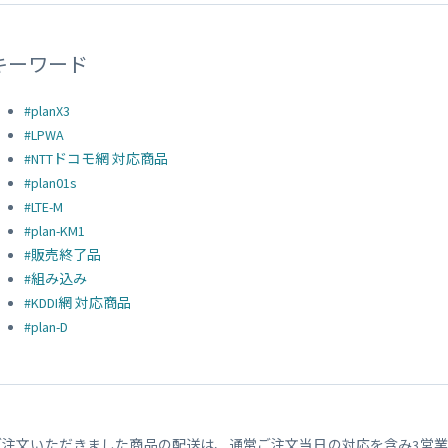
キーワード
#planX3
#LPWA
#NTTドコモ網 対応商品
#plan01s
#LTE-M
#plan-KM1
#販売終了品
#組み込み
#KDDI網 対応商品
#plan-D
ご注文いただきました商品の配送は、通常ご注文当日の対応を含み3営