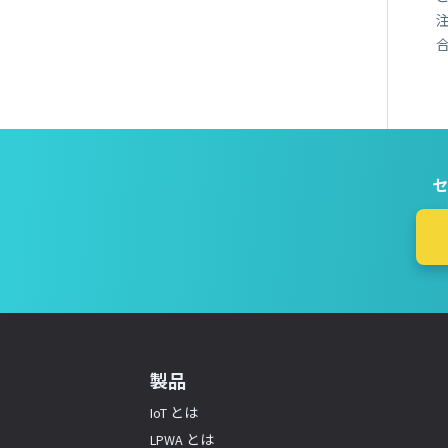
セ
製品
IoT とは
LPWA とは