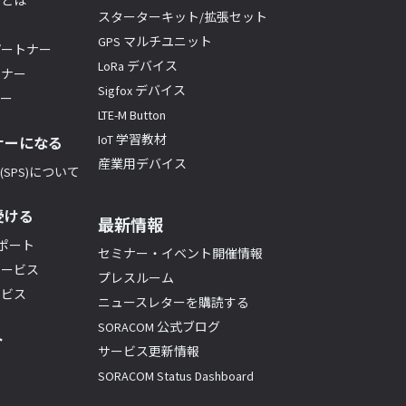
ーとは
スターターキット/拡張セット
GPS マルチユニット
パートナー
LoRa デバイス
トナー
Sigfox デバイス
ナー
LTE-M Button
IoT 学習教材
ナーになる
産業用デバイス
SPS)について
受ける
最新情報
サポート
セミナー・イベント開催情報
サービス
プレスルーム
ービス
ニュースレターを購読する
SORACOM 公式ブログ
ト
サービス更新情報
SORACOM Status Dashboard