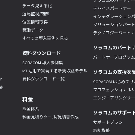
ソラコムのパートナ
データ見える化
デバイスパートナー
遠隔監視/制御
インテグレーション
位置情報取得
ソリューションパー
稼働データ
テクノロジーパート
すべての導入事例を見る
ソラコムのパート
資料ダウンロード
パートナープログラム(
SORACOM 導入事例集
IoT 活用で実現する新規収益モデル
ソラコムの支援を
r
資料ダウンロード一覧
SORACOM はじめて
k
プロフェッショナル
エンジニアリングサ
料金
課金体系
ソラコムのサポー
料金見積りツール/見積書作成
サポートプラン
診断機能