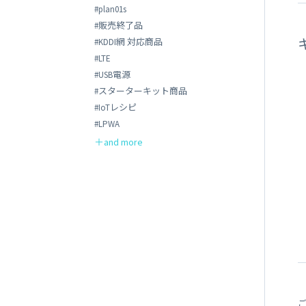
#plan01s
#販売終了品
#KDDI網 対応商品
#LTE
#USB電源
#スターターキット商品
#IoTレシピ
#LPWA