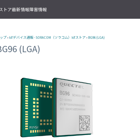
T ストア
最新情報
障害情報
クサービス
アプリケーションサービス
資料ダウンロード
ソラコムの支援を受ける
IoTストア 商品カテゴリ
資料ダウンロード一覧
株式会社ソラコム Facebook 
ップ
»
IoTデバイス通販 - SORACOM（ソラコム）IoTストア
»
BG96 (LGA)
IoT の基礎知識
ソラコム公式 Twitter アカウ
ットワークゲートウェイ
データ転送支援
SORACOM 導入事例集
SORACOM はじめてサポート
IoT SIM
BG96 (LGA)
SORACOM YouTube チャンネル
SORACOM Beam
IoT プロジェクトの“壁打ち”支援
IoT活用で実現する新規収益モ
組込み通信モジュール・アン
SORACOM ユーザーグループ
ベート接続
認証サービス
プロフェッショナルサービス
資料ダウンロード一覧
USB 型通信デバイス
 Canal
SORACOM Endorse
お客様と一緒に IoT プロジェクト
企業情報
IoT ゲートウェイ・ルーター
接続
クラウドリソースアダプタ
エンジニアリングサービス
センサー内蔵 IoT デバイス
 Direct
SORACOM Funnel
デバイス開発～量産のプロセスを
IoT エッジカメラ
用線接続
クラウドファンクションアダ
 Door
SORACOM Funk
GPS トラッカー
ソラコムのサポート
スLAN接続
データ収集・蓄積
IoT パッケージソリューション
 Gate
SORACOM Harvest
IoT ボタン
サポートプラン
トラフィック処理
デバイス管理
IoT 開発ボード
診断機能
 Junction
SORACOM Inventory
クラウド型カメラ「ソラカメ
監査ログ
マンドリモートアクセス
セキュアプロビジョニング
IoT 学習書籍
 Napter
SORACOM Krypton
マンドパケットキャプチャ
ダッシュボード作成/共有