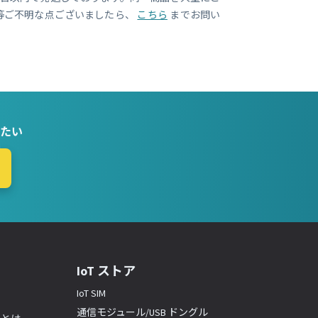
等ご不明な点ございましたら、
こちら
までお問い
たい
IoT ストア
IoT SIM
通信モジュール/USB ドングル