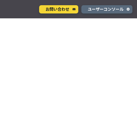
お問い合わせ
ユーザーコンソール
クラウド型カメラサービス
ページ
ント
ソラカメ
手軽に始められるクラウド型カメラ
デル
テナ
を推進
生成 AI サービス
支援
Wisora
プタ
業務支援のための生成 AI ボットサービス
コンシューマサービス
グローバルeSIMデータ通信サービス
」
Soracom Mobile