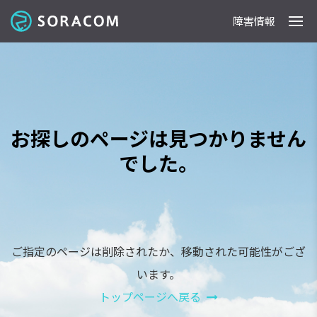
障害情報
製品
事例
料金
ドキュメント
導入支援
IoTストア
最新情報
お探しのページは見つかりません
でした。
ご指定のページは削除されたか、移動された可能性がござ
います。
トップページへ戻る