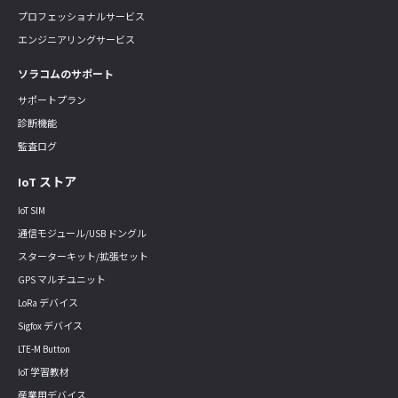
プロフェッショナルサービス
エンジニアリングサービス
ソラコムのサポート
サポートプラン
診断機能
監査ログ
IoT ストア
IoT SIM
通信モジュール/USB ドングル
スターターキット/拡張セット
GPS マルチユニット
LoRa デバイス
Sigfox デバイス
LTE-M Button
IoT 学習教材
産業用デバイス