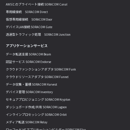
AWSとのプライベート接続 SORACOM Canal
専用線接続 SORACOM Direct
仮想専用線接続 SORACOM Door
デバイスLAN接続 SORACOM Gate
透過型トラフィック処理 SORACOM Junction
アプリケーションサービス
データ転送支援 SORACOM Beam
認証サービス SORACOM Endorse
クラウドファンクションアダプタ SORACOM Funk
クラウドリソースアダプタ SORACOM Funnel
データ収集・蓄積 SORACOM Harvest
デバイス管理 SORACOM Inventory
セキュアプロビジョニング SORACOM Krypton
ダッシュボード作成/共有 SORACOM Lagoon
インラインプロセッシング SORACOM Orbit
メディア転送 SORACOM Relay
ローコード IoT アプリケーションビルダー SORACOM Flux