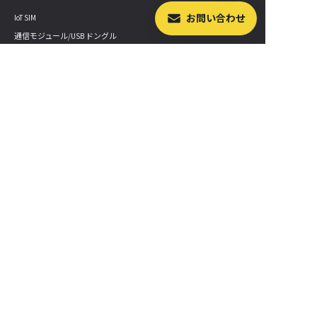
お問い合わせ
IoT SIM
通信モジュール/USB ドングル
スターターキット/拡張セット
GPS マルチユニット
LoRa デバイス
Sigfox デバイス
LTE-M Button
IoT 学習教材
産業用デバイス
最新情報
セミナー・イベント開催情報
プレスルーム
ニュースレターを購読する
SORACOM 公式ブログ
サービス更新情報
SORACOM Status Dashboard